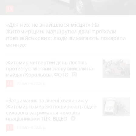
19
«Для них не знайшлося місця?» На
Житомирщині маршрутки двічі проїхали
17 липня 2026 р.
повз військових: люди вимагають покарати
винних
Житомир четвертий день поспіль
протестує: містяни знову вийшли на
майдан Корольова. ФОТО
photo_camera
14
20 липня 2026 р.
«Затримання за лічені хвилини»: у
Житомирі в мережі поширюють відео
силового затримання чоловіка
працівниками ТЦК. ВІДЕО
play_circle_filled
11
18 липня 2026 р.