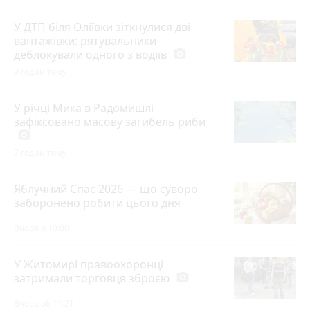
У ДТП біля Оліївки зіткнулися дві
вантажівки: рятувальники
деблокували одного з водіїв
photo_camera
9 годин тому
У річці Мика в Радомишлі
зафіксовано масову загибель риби
photo_camera
7 годин тому
Яблучний Спас 2026 — що суворо
заборонено робити цього дня
Вчора о 10:00
У Житомирі правоохоронці
затримали торговця зброєю
photo_camera
Вчора об 11:21