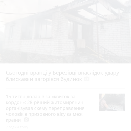
Сьогодні вранці у Березівці внаслідок удару
блискавки загорівся будинок
photo_camera
15 тисяч доларів за «квиток за
кордон»: 28-річний житомирянин
організував схему переправлення
чоловіків призовного віку за межі
країни
photo_camera
7 годин тому