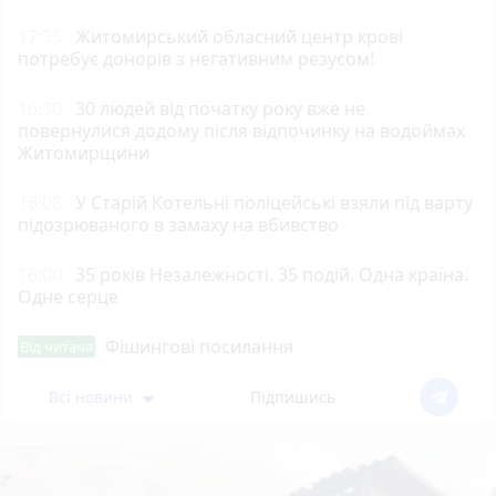
17:55
Житомирський обласний центр крові
потребує донорів з негативним резусом!
16:30
30 людей від початку року вже не
повернулися додому після відпочинку на водоймах
Житомирщини
16:08
У Старій Котельні поліцейські взяли під варту
підозрюваного в замаху на вбивство
16:00
35 років Незалежності. 35 подій. Одна країна.
Одне серце
Фішингові посилання
Від читача
Всі новини
Підпишись