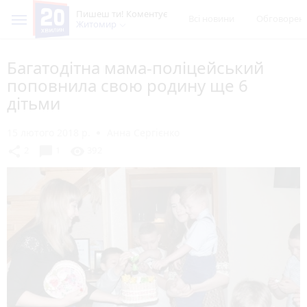
Пишеш ти! Коментує
Всі новини
Обговорен
Житомир
Багатодітна мама-поліцейський
поповнила свою родину ще 6
дітьми
15 лютого 2018 р.
Анна Сергієнко
chat_bubble
share
visibility
2
1
392