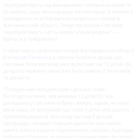
перебуватимуть під вихованням Світлани знайомі їй
по роботі, адже вона працює інспектором зі зв’язків з
громадськістю в Управлінні патрульної поліції в
Житомирській області. Тепер під опікою Світлани
перебуватимуть шість нових членів родини", —
йдеться у повідомлені.
У свою чергу начальник поліції Житомирської області
В'ячеслав Печенеко
у своєму facebook додав, що
Світлана Зіляк відтепер виховуватиме аж 13 дітей, бо
до цього моменту вона вже була мамою 7 хлопчиків
та дівчаток:
"Патрульний поліцейський Світлана Зіляк -
багатодітна мама, яка виховує 13 дітей (!). Ще
донедавна у Світлани їх було семеро, однак, як каже
вона сама, «я зрозуміла, що саме у дітях моє щастя». І
прийняла рішення про опіку ще над 6 дітьми.
Щоправда, четверо старших дівчаток уже навіть
мають власні родини і проживають окремо. Сьогодні
побував у будинку, де віднині проживатиме ця світла і