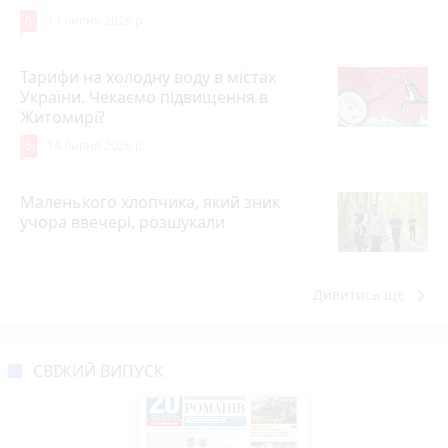
6
13 липня 2026 р.
Тарифи на холодну воду в містах
України. Чекаємо підвищення в
Житомирі?
6
14 липня 2026 р.
Маленького хлопчика, який зник
учора ввечері, розшукали
keyboard_arrow_right
Дивитись ще
СВІЖИЙ ВИПУСК