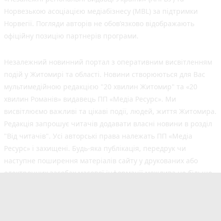
Норвезькою асоціацією медіабізнесу (MBL) за підтримки
Норвегії. Погляди авторів не обов’язково відображають
офіційну позицію партнерів програми.
Незалежний новинний портал з оперативним висвітленням
подій у Житомирі та області. Новини створюються для Вас
мультимедійною редакцією "20 хвилин Житомир" та «20
хвилин Романів» видавець ПП «Медіа Ресурс». Ми
висвітлюємо важливі та цікаві події, людей, життя Житомира.
Редакція запрошує читачів додавати власні новини в розділ
"Від читачів". Усі авторські права належать ПП «Медіа
Ресурс» і захищені. Будь-яка публiкацiя, передрук чи
наступне поширення матеріалів сайту у друкованих або
електронних засобах масової інформації можлива не більше
50% обсягу та з обов'язковим посиланням на джерело.
©2017-2025 20minut.ua
Cуб'єкт у сфері онлайн-медіа;