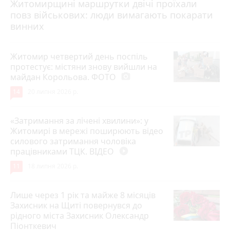
Житомирщині маршрутки двічі проїхали
17 липня 2026 р.
повз військових: люди вимагають покарати
винних
Житомир четвертий день поспіль
протестує: містяни знову вийшли на
майдан Корольова. ФОТО
photo_camera
14
20 липня 2026 р.
«Затримання за лічені хвилини»: у
Житомирі в мережі поширюють відео
силового затримання чоловіка
працівниками ТЦК. ВІДЕО
play_circle_filled
11
18 липня 2026 р.
Лише через 1 рік та майже 8 місяців
Захисник на Щиті повернувся до
рідного міста Захисник Олександр
Піонткевич