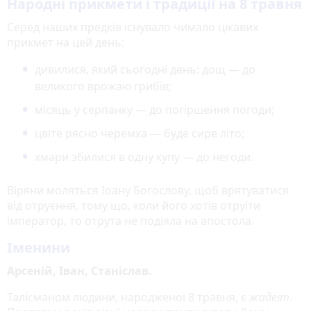
Народні прикмети і традиції на 8 травня
Серед наших предків існувало чимало цікавих
прикмет на цей день:
дивилися, який сьогодні день: дощ — до
великого врожаю грибів;
місяць у серпанку — до погіршення погоди;
цвіте рясно черемха — буде сире літо;
хмари збилися в одну купу — до негоди.
Віряни моляться Іоану Богослову, щоб врятуватися
від отруєння, тому що, коли його хотів отруїти
імператор, то отрута не подіяла на апостола.
Іменини
Арсеній, Іван, Станіслав.
Талісманом людини, народженої 8 травня, є
жадеїт
.