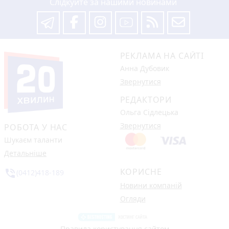
Слідкуйте за нашими новинами
РЕКЛАМА НА САЙТІ
Анна Дубовик
Звернутися
РЕДАКТОРИ
Ольга Сідлецька
Звернутися
РОБОТА У НАС
Шукаєм таланти
Детальніше
КОРИСНЕ
phone_in_talk
(0412)418-189
Новини компаній
Огляди
Правила користування сайтом