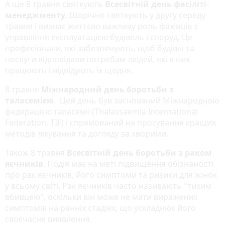
А ще 8 травня святкують
Всесвітній день фасіліті-
менеджменту
. Щорічно святкують у другу середу
травня і визнає життєво важливу роль фахівців з
управління експлуатацією будівель і споруд. Це
професіонали, які забезпечують, щоб будівлі та
послуги відповідали потребам людей, які в них
працюють і відвідують їх щодня.
8 травня
Міжнародний день боротьби з
таласемією
. Цей день був заснований Міжнародною
федерацією таласемії (Thalassaemia International
Federation, TIF) і спрямований на просування кращих
методів лікування та догляду за хворими.
Також 8 травня
Всесвітній день боротьби з раком
яєчників
. Подія має на меті підвищення обізнаності
про рак яєчників, його симптоми та ризики для жінок
у всьому світі. Рак яєчників часто називають "тихим
вбивцею", оскільки він може не мати виражених
симптомів на ранніх стадіях, що ускладнює його
своєчасне виявлення.