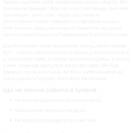
Христа і єдиним, який помер природною смертю. Він
був сином Зеведея і братом апостола Якова. Іоан мав
прізвисько "Богослов" через свої глибокі
богословські твори і вважається автором кількох
книг Нового Завіту, включаючи Євангеліє від Іоана,
три послання Іоанна та Одкровення Іоана Богослова.
Іоан Богослов також відомий як "учень, якого любив
Ісус", і часто зображується на іконах у поважному віці,
у червоному одязі, з пером і книжкою в руках, а поруч
з ним зазвичай присутній ангел або орел. Він був
одним з трьох апостолів, які були найближчими до
Ісуса, разом з Петром і його братом Яковом.
Що не можна робити 8 травня
Не можна сваритися та лихословити.
Заборонено нарікати на долю.
Не варто розповідати про свої сни.