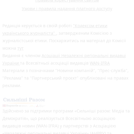
Умови і правила надання платного доступу
Редакція керується в своїй роботі
"Кодексом етики
українського журналіста"
, затвердженим Комісією з
журналістської етики. Поскаржитись на матеріал до Комісії
можна
тут
Видання є членом
Асоціації Незалежні регіональні видавці
України
та Всесвітньої асоціації видавців
WAN-IFRA
Матеріали з позначками "Новини компаній", "Прес-служба",
"Реклама" та "Партнерський проєкт" опубліковані на правах
реклами.
Здійснено за підтримки програми «Сильніші разом: Медіа та
Демократія», що реалізується Всесвітньою асоціацією
видавців новин (WAN-IFRA) у партнерстві з Асоціацією
«Незалежні регіональні видавці України» (АНРВУ) та