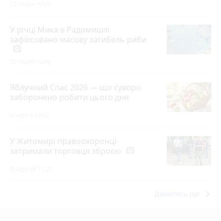
12 годин тому
У річці Мика в Радомишлі
зафіксовано масову загибель риби
photo_camera
10 годин тому
Яблучний Спас 2026 — що суворо
заборонено робити цього дня
Вчора о 10:00
У Житомирі правоохоронці
затримали торговця зброєю
photo_camera
Вчора об 11:21
keyboard_arrow_right
Дивитись ще