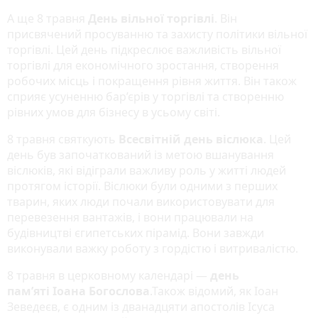
А ще 8 травня
День вільної торгівлі
. Він
присвячений просуванню та захисту політики вільної
торгівлі. Цей день підкреслює важливість вільної
торгівлі для економічного зростання, створення
робочих місць і покращення рівня життя. Він також
сприяє усуненню бар’єрів у торгівлі та створенню
рівних умов для бізнесу в усьому світі.
8 травня святкують
Всесвітній день віслюка
. Цей
день був започаткований із метою вшанування
віслюків, які відіграли важливу роль у житті людей
протягом історії. Віслюки були одними з перших
тварин, яких люди почали використовувати для
перевезення вантажів, і вони працювали на
будівництві єгипетських пірамід. Вони завжди
виконували важку роботу з гордістю і витривалістю.
8 травня в церковному календарі —
день
пам’яті Іоана Богослова
.Також відомий, як Іоан
Зеведеєв, є одним із дванадцяти апостолів Ісуса