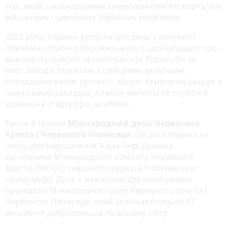
мак, який є міжнародним символом пам’яті жертв усіх
військових і цивільних збройних конфліктів.
2023 року, Україна зустріла цей день у контексті
повномасштабної збройної агресії, що нагадало про
важливість пам’яті та необхідність боротьби за
мир. Заходи, пов’язані з цим днем, включали
покладання квітів, урочисті збори, тематичні заходи в
навчальних закладах, а також молебні та служби в
храмах на згадку про загиблих.
Також 8 травня
Міжнародний день Червоного
Хреста і Червоного Півмісяця
. Ця дата обрана на
честь дня народження Жана-Анрі Дюнана,
засновника Міжнародного комітету Червоного
Хреста (МКЧХ) і першого лауреата Нобелівської
премії миру. День є важливим для вшанування
принципів Міжнародного руху Червоного Хреста і
Червоного Півмісяця, який включає близько 97
мільйонів добровольців по всьому світу.