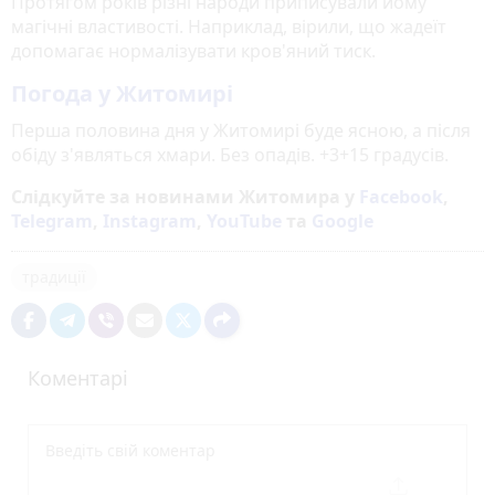
Протягом років різні народи приписували йому
магічні властивості. Наприклад, вірили, що жадеїт
допомагає нормалізувати кров'яний тиск.
Погода у Житомирі
Перша половина дня у Житомирі буде ясною, а після
обіду з'являться хмари. Без опадів. +3+15 градусів.
Слідкуйте за новинами Житомира у
Facebook
,
Telegram
,
Instagram
,
YouTube
та
Google
традиції
Коментарі