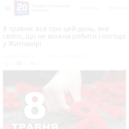
Пишеш ти! Коментує
Всі новини
Обговорен
Житомир
8 травня: все про цей день, яке
свято, що не можна робити і погода
у Житомирі
8 травня 2024 р.
20 хвилин (Житомир)
chat_bubble
share
visibility
1
0
83