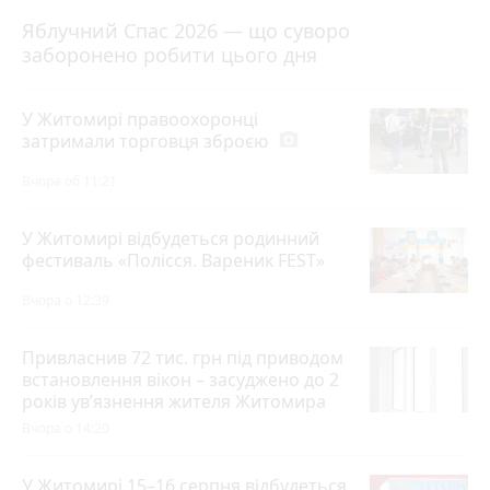
Яблучний Спас 2026 — що суворо
заборонено робити цього дня
У Житомирі правоохоронці
затримали торговця зброєю
photo_camera
Вчора об 11:21
У Житомирі відбудеться родинний
фестиваль «Полісся. Вареник FEST»
Вчора о 12:39
Привласнив 72 тис. грн під приводом
встановлення вікон – засуджено до 2
років ув’язнення жителя Житомира
Вчора о 14:20
У Житомирі 15–16 серпня відбудеться