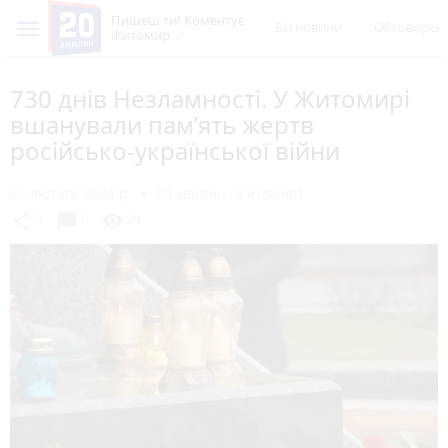
Пишеш ти! Коментує
Всі новини
Обговорен
Житомир
730 днів Незламності. У Житомирі
вшанували пам’ять жертв
російсько-української війни
25 лютого 2024 р.
20 хвилин (Житомир)
chat_bubble
share
visibility
0
0
24