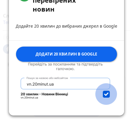
новин
Слідкуйте за новинами Житомира у
Facebook
,
Telegram
,
Instagram
,
YouTube
та
Google
Додайте 20 хвилин до вибраних джерел в Google
Облдержадміністрація
ДОДАТИ 20 ХВИЛИН В GOOGLE
Коментарі
Опублікувати коментар