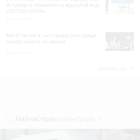
XI турнір із плавання на відкритій воді
«TETERIV OPEN»
Вчора о 10:40
Ми й так сім'я: чи справді реєстрація
шлюбу нічого не змінює
Вчора о 14:41
keyboard_arrow_right
Дивитись ще
коментують
Найчастіше