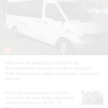
19
«Для них не знайшлося місця?» На
Житомирщині маршрутки двічі проїхали
17 липня 2026 р.
повз військових: люди вимагають покарати
винних
Житомир четвертий день поспіль
протестує: містяни знову вийшли на
майдан Корольова. ФОТО
photo_camera