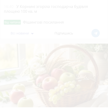
16:40
У Корнині згоріла господарча будівля
площею 100 кв. м
Фішингові посилання
Від читача
Всі новини
Підпишись