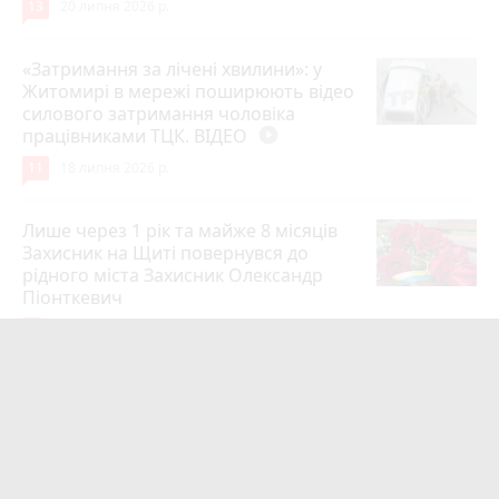
13
20 липня 2026 р.
«Затримання за лічені хвилини»: у
Житомирі в мережі поширюють відео
силового затримання чоловіка
працівниками ТЦК. ВІДЕО
play_circle_filled
11
18 липня 2026 р.
Лише через 1 рік та майже 8 місяців
Захисник на Щиті повернувся до
рідного міста Захисник Олександр
Піонткевич
6
13 липня 2026 р.
Тарифи на холодну воду в містах
України. Чекаємо підвищення в
Житомирі?
6
14 липня 2026 р.