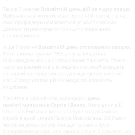
Також 7 жовтня
Всесвітній день дій за гідну працю
.
Відбуваються мітинги, ходи, зустрічі й пікети, під час
яких профлідери намагаються усіма способами
допомогти реалізувати принципи соціальної
справедливості.
А ще 7 жовтня
Всесвітній день стомованих хворих
.
Його започаткували 1993 року за ініціативи
Міжнародної асоціації стомованих пацієнтів. Стома –
це спеціальний отвір із кишківника, який виводять
зазвичай на стінку живота для відведення калових
мас. Є результатом різних недуг, які вражають
кишківник.
7 жовтня в церковному календарі –
день
пам’яті мучеників Сергія і Вакха
. Жили вони в II
столітті в Римській імперії та були солдатами на
службі в армії цезаря Галерія Максиміана. Обіймали
чоловіки доволі високі посади та навіть були
фаворитами цезаря, але одного разу той дізнався, що