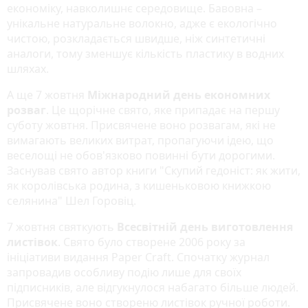
економіку, навколишнє середовище. Бавовна –
унікальне натуральне волокно, адже є екологічно
чистою, розкладається швидше, ніж синтетичні
аналоги, тому зменшує кількість пластику в водних
шляхах.
А ще 7 жовтня
Міжнародний день економних
розваг
. Це щорічне свято, яке припадає на першу
суботу жовтня. Присвячене воно розвагам, які не
вимагають великих витрат, пропагуючи ідею, що
веселощі не обов'язково повинні бути дорогими.
Заснував свято автор книги "Скупий гедоніст: як жити,
як королівська родина, з кишеньковою книжкою
селянина" Шел Горовіц.
7 жовтня святкують
Всесвітній день виготовлення
листівок
. Свято було створене 2006 року за
ініціативи видання Paper Craft. Спочатку журнал
запровадив особливу подію лише для своїх
підписників, але відгукнулося набагато більше людей.
Присвячене воно створеню листівок ручної роботи.