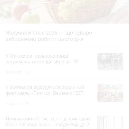
Яблучний Спас 2026 — що суворо
заборонено робити цього дня
У Житомирі правоохоронці
затримали торговця зброєю
photo_camera
Вчора об 11:21
У Житомирі відбудеться родинний
фестиваль «Полісся. Вареник FEST»
Вчора о 12:39
Привласнив 72 тис. грн під приводом
встановлення вікон – засуджено до 2