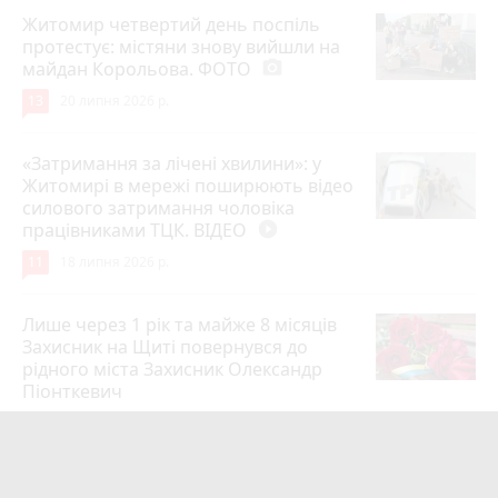
Житомир четвертий день поспіль
протестує: містяни знову вийшли на
майдан Корольова. ФОТО
photo_camera
13
20 липня 2026 р.
«Затримання за лічені хвилини»: у
Житомирі в мережі поширюють відео
силового затримання чоловіка
працівниками ТЦК. ВІДЕО
play_circle_filled
11
18 липня 2026 р.
Лише через 1 рік та майже 8 місяців
Захисник на Щиті повернувся до
рідного міста Захисник Олександр
Піонткевич
6
13 липня 2026 р.
Тарифи на холодну воду в містах