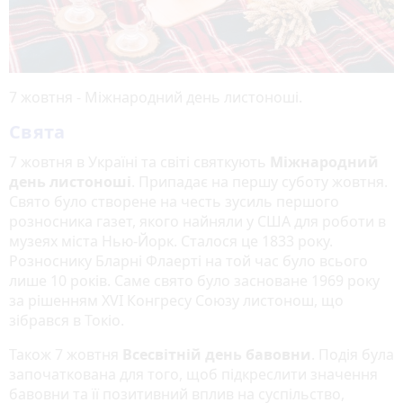
7 жовтня - Міжнародний день листоноші.
Свята
7 жовтня в Україні та світі святкують
Міжнародний
день листоноші
. Припадає на першу суботу жовтня.
Свято було створене на честь зусиль першого
розносника газет, якого найняли у США для роботи в
музеях міста Нью-Йорк. Сталося це 1833 року.
Розноснику Бларні Флаерті на той час було всього
лише 10 років. Саме свято було засноване 1969 року
за рішенням XVI Конгресу Союзу листонош, що
зібрався в Токіо.
Також 7 жовтня
Всесвітній день бавовни
. Подія була
започаткована для того, щоб підкреслити значення
бавовни та її позитивний вплив на суспільство,