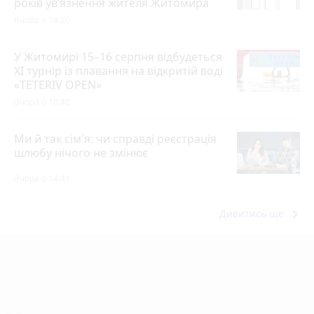
років ув’язнення жителя Житомира
Вчора о 14:20
У Житомирі 15–16 серпня відбудеться
XI турнір із плавання на відкритій воді
«TETERIV OPEN»
Вчора о 10:40
Ми й так сім'я: чи справді реєстрація
шлюбу нічого не змінює
Вчора о 14:41
keyboard_arrow_right
Дивитись ще