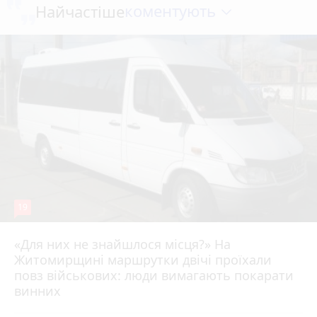
коментують
Найчастіше
19
«Для них не знайшлося місця?» На
Житомирщині маршрутки двічі проїхали
17 липня 2026 р.
повз військових: люди вимагають покарати
винних