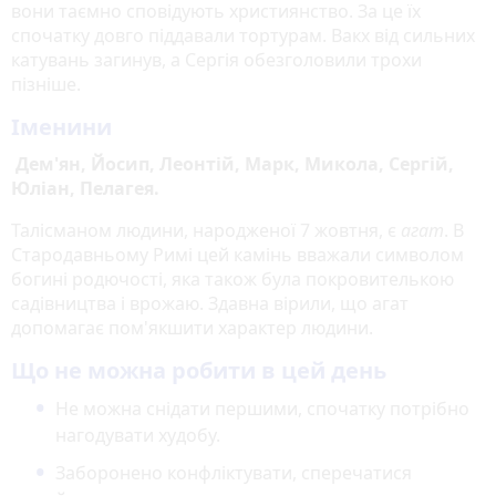
вони таємно сповідують християнство. За це їх
спочатку довго піддавали тортурам. Вакх від сильних
катувань загинув, а Сергія обезголовили трохи
пізніше.
Іменини
Дем'ян, Йосип, Леонтій, Марк, Микола, Сергій,
Юліан, Пелагея.
Талісманом людини, народженої 7 жовтня, є
агат
. В
Стародавньому Римі цей камінь вважали символом
богині родючості, яка також була покровителькою
садівництва і врожаю. Здавна вірили, що агат
допомагає пом'якшити характер людини.
Що не можна робити в цей день
Не можна снідати першими, спочатку потрібно
нагодувати худобу.
Заборонено конфліктувати, сперечатися