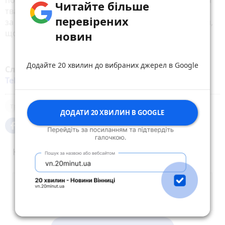
Читайте більше
тваринка в сім'ї не хворітиме взимку. Існував обряд,
перевірених
за яким піч розпалював наймолодший член родини,
щоб усю зиму в хаті були тепло й затишок.
новин
Додайте 20 хвилин до вибраних джерел в Google
Слідкуйте за новинами Житомира у
Facebook
,
Telegram
,
Instagram
,
YouTube
та
Google
традиції
ДОДАТИ 20 ХВИЛИН В GOOGLE
Коментарі