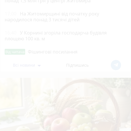
понад 1,5 млн грн у центрі Житомира
17:00
На Житомирщині від початку року
народилося понад 3 тисячі дітей
16:40
У Корнині згоріла господарча будівля
площею 100 кв. м
Фішингові посилання
Від читача
Всі новини
Підпишись