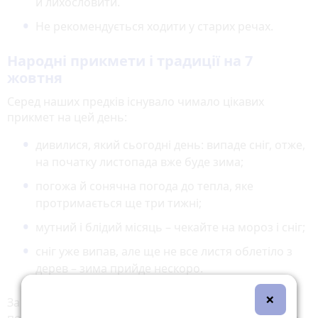
й лихословити.
Не рекомендується ходити у старих речах.
Народні прикмети і традиції на 7
жовтня
Серед наших предків існувало чимало цікавих
прикмет на цей день:
дивилися, який сьогодні день: випаде сніг, отже,
на початку листопада вже буде зима;
погожа й сонячна погода до тепла, яке
протримається ще три тижні;
мутний і блідий місяць – чекайте на мороз і сніг;
сніг уже випав, але ще не все листя облетіло з
дерев – зима прийде нескоро.
×
За давньою традицією спочатку годували худобу, а
потім вже йшли їсти самі. Вважалося, що тоді жодна