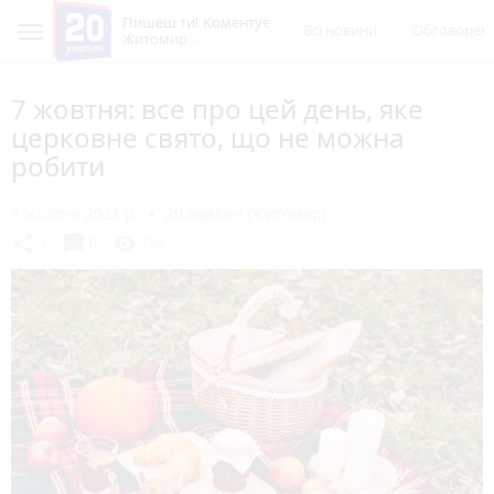
Пишеш ти! Коментує
Всі новини
Обговорен
Житомир
7 жовтня: все про цей день, яке
церковне свято, що не можна
робити
7 жовтня 2023 р.
20 хвилин (Житомир)
chat_bubble
share
visibility
1
0
154