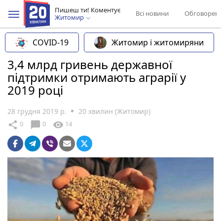
Пишеш ти! Коментує
Всі новини
Обговорен
Житомир
COVID-19
Житомир і житомиряни
3,4 млрд гривень державної
підтримки отримають аграрії у
2019 році
28 грудня 2019 р.
20 хвилин (Житомир)
chat_bubble
share
visibility
0
0
14