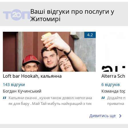
Ваші відгуки про послуги у
Житомирі
4.2
Loft bar Hookah, кальянна
143 відгуки
6 відгуків
Богдан Кучинський
Команда top2
Кальяни смачні , кухня також доволі непогана
Додайте пер
як для бару . Май Тай мабуть найкращий з тих
приватна ш
що я куштував ) . Повернуся до...
досвідом – 
keyboard_arrow_right
Дивитись ще