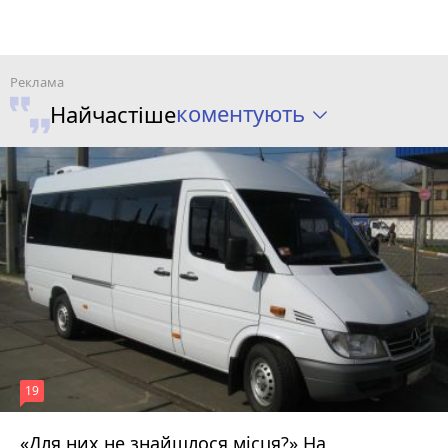
коментують
Найчастіше
19
«Для них не знайшлося місця?» На