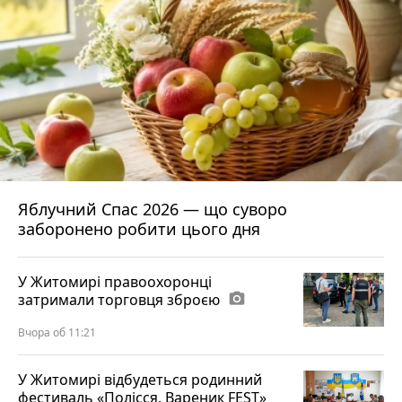
Яблучний Спас 2026 — що суворо
заборонено робити цього дня
У Житомирі правоохоронці
затримали торговця зброєю
photo_camera
Вчора об 11:21
У Житомирі відбудеться родинний
фестиваль «Полісся. Вареник FEST»