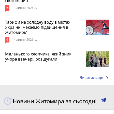
Піонткевич
6
13 липня 2026 р.
Тарифи на холодну воду в містах
України. Чекаємо підвищення в
Житомирі?
6
14 липня 2026 р.
Маленького хлопчика, який зник
учора ввечері, розшукали
keyboard_arrow_right
Дивитись ще
Новини Житомира за сьогодні