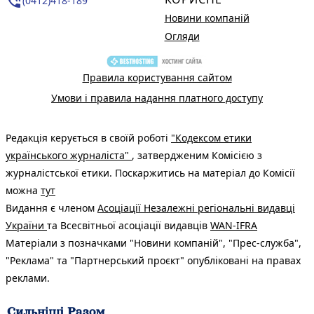
phone_in_talk
(0412)418-189
Новини компаній
Огляди
Правила користування сайтом
Умови і правила надання платного доступу
Редакція керується в своїй роботі
"Кодексом етики
українського журналіста"
, затвердженим Комісією з
журналістської етики. Поскаржитись на матеріал до Комісії
можна
тут
Видання є членом
Асоціації Незалежні регіональні видавці
України
та Всесвітньої асоціації видавців
WAN-IFRA
Матеріали з позначками "Новини компаній", "Прес-служба",
"Реклама" та "Партнерський проєкт" опубліковані на правах
реклами.