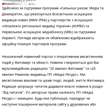
Здійснено за підтримки програми «Сильніші разом: Медіа та
Демократія», що реалізується Всесвітньою асоціацією
видавців новин (WAN-IFRA) у партнерстві з Асоціацією
«Незалежні регіональні видавці України» (АНРВУ) та
Норвезькою асоціацією медіабізнесу (MBL) за підтримки
Норвегії. Погляди авторів не обов’язково відображають
офіційну позицію партнерів програми.
Незалежний новинний портал з оперативним висвітленням
подій у Житомирі та області. Новини створюються для Вас
мультимедійною редакцією "20 хвилин Житомир" та «20
хвилин Романів» видавець ПП «Медіа Ресурс». Ми
висвітлюємо важливі та цікаві події, людей, життя Житомира.
Редакція запрошує читачів додавати власні новини в розділ
"Від читачів". Усі авторські права належать ПП «Медіа
Ресурс» і захищені. Будь-яка публiкацiя, передрук чи
наступне поширення матеріалів сайту у друкованих або