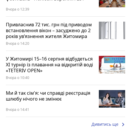
Вчора о 12:39
Привласнив 72 тис. грн під приводом
встановлення вікон – засуджено до 2
років ув’язнення жителя Житомира
Вчора о 14:20
У Житомирі 15–16 серпня відбудеться
XI турнір із плавання на відкритій воді
«TETERIV OPEN»
Вчора о 10:40
Ми й так сім'я: чи справді реєстрація
шлюбу нічого не змінює
Вчора о 14:41
keyboard_arrow_right
Дивитись ще