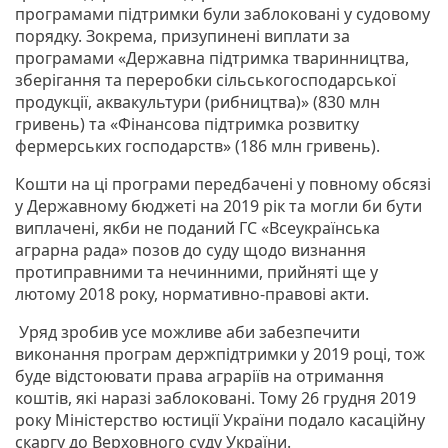
програмами підтримки були заблоковані у судовому
порядку. Зокрема, призупинені виплати за
програмами «Державна підтримка тваринництва,
зберігання та переробки сільськогосподарської
продукції, аквакультури (рибництва)» (830 млн
гривень) та «Фінансова підтримка розвитку
фермерських господарств» (186 млн гривень).
Кошти на ці програми передбачені у повному обсязі
у Державному бюджеті на 2019 рік та могли би бути
виплачені, якби не поданий ГС «Всеукраїнська
аграрна рада» позов до суду щодо визнання
протиправними та нечинними, прийняті ще у
лютому 2018 року, нормативно-правові акти.
Уряд зробив усе можливе аби забезпечити
виконання програм держпідтримки у 2019 році, тож
буде відстоювати права аграріїв на отримання
коштів, які наразі заблоковані. Тому 26 грудня 2019
року Міністерство юстиції України подало касаційну
скаргу до Верховного суду України.