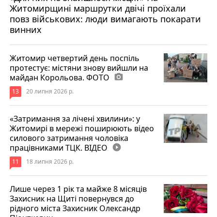
Житомирщині маршрутки двічі проїхали
17 липня 2026 р.
повз військових: люди вимагають покарати
винних
Житомир четвертий день поспіль
протестує: містяни знову вийшли на
майдан Корольова. ФОТО
photo_camera
13
20 липня 2026 р.
«Затримання за лічені хвилини»: у
Житомирі в мережі поширюють відео
силового затримання чоловіка
працівниками ТЦК. ВІДЕО
play_circle_filled
11
18 липня 2026 р.
Лише через 1 рік та майже 8 місяців
Захисник на Щиті повернувся до
рідного міста Захисник Олександр