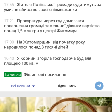
17:55
Жителя Потіївської громади судитимуть за
умисне вбивство своєї співмешканки
17:21
Прокуратура через суд домоглася
повернення громаді земельної ділянки вартістю
понад 1,5 млн грн у центрі Житомира
17:00
На Житомирщині від початку року
народилося понад 3 тисячі дітей
16:40
У Корнині згоріла господарча будівля
площею 100 кв. м
Фішингові посилання
Від читача
Всі новини
Підпишись