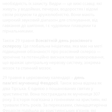
необхідність їх захисту. Видри — це хижі ссавці, які
живуть у водоймах, печерах, водоростях і відомі
своїм розумом та дружелюбністю. Вони мають
широкий звуковий діапазон для спілкування, від
гавкання до шипіння, і є чудовими плавцями та
пірнальниками.
Також 29 травня
Всесвітній день розсіяного
склерозу
. Це глобальна ініціатива, яка має на меті
підвищення обізнаності про розсіяний склероз —
хронічне та потенційно виснажливе захворювання,
що вражає центральну нервову систему, зокрема
мозок та спинний мозок.
29 травня в церковному календарі –
день
пам’яті мучениці Феодосії
. Також вона відома як
діва Тірська. Є однією з пошанованих святих у
християнстві. Вона постраждала як мучениця 307
року. Її історія пов’язана з гоніннями на християн, які
тривали п’ять років. За переказами, сімнадцятирічна
Феодосія підійшла до християнських в’язнів, які