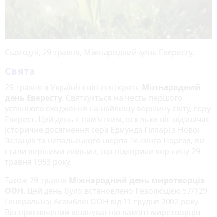
Сьогодні, 29 травня, Міжнародний день Евересту.
Свята
29 травня в Україні і світі святкують
Міжнародний
день Евересту
. Святкується на честь першого
успішного сходження на найвищу вершину світу, гору
Еверест. Цей день є пам’ятним, оскільки він відзначає
історичне досягнення сера Едмунда Гілларі з Нової
Зеландії та непальського шерпа Тензінга Норгая, які
стали першими людьми, що підкорили вершину 29
травня 1953 року.
Також 29 травня
Міжнародний день миротворців
ООН
. Цей день було встановлено Резолюцією 57/129
Генеральної Асамблеї ООН від 11 грудня 2002 року.
Він присвячений вшануванню пам’яті миротворців,