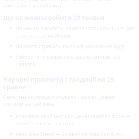
намагалися її позбавити.
Що не можна робити 29 травня
Не можна сумувати, адже за настроєм цього дня
створюється майбутнє.
Не варто стрибати по землі, урожаю не буде.
Заборонено сваритися, сварка затягнеться
надовго.
Народні прикмети і традиції на 29
травня
Серед наших предків існувало чимало цікавих
прикмет на цей день:
дивилися, який сьогодні день: заквітло жито —
можете білити полотна;
день спекотний — до великої кількості білих