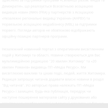
Здійснено за підтримки програми «Сильніші разом: Медіа та
Демократія», що реалізується Всесвітньою асоціацією
видавців новин (WAN-IFRA) у партнерстві з Асоціацією
«Незалежні регіональні видавці України» (АНРВУ) та
Норвезькою асоціацією медіабізнесу (MBL) за підтримки
Норвегії. Погляди авторів не обов’язково відображають
офіційну позицію партнерів програми.
Незалежний новинний портал з оперативним висвітленням
подій у Житомирі та області. Новини створюються для Вас
мультимедійною редакцією "20 хвилин Житомир" та «20
хвилин Романів» видавець ПП «Медіа Ресурс». Ми
висвітлюємо важливі та цікаві події, людей, життя Житомира.
Редакція запрошує читачів додавати власні новини в розділ
"Від читачів". Усі авторські права належать ПП «Медіа
Ресурс» і захищені. Будь-яка публiкацiя, передрук чи
наступне поширення матеріалів сайту у друкованих або
електронних засобах масової інформації можлива не більше