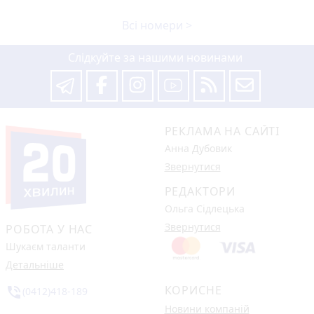
Всі номери >
Слідкуйте за нашими новинами
РЕКЛАМА НА САЙТІ
Анна Дубовик
Звернутися
РЕДАКТОРИ
Ольга Сідлецька
Звернутися
РОБОТА У НАС
Шукаєм таланти
Детальніше
КОРИСНЕ
phone_in_talk
(0412)418-189
Новини компаній