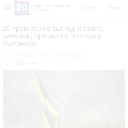
Пишеш ти! Коментує
Всі новини
Обговорен
Житомир
29 травня: яке сьогодні свято,
іменини, прикмети і погода у
Житомирі
29 травня 2024 р.
20 хвилин (Житомир)
chat_bubble
share
visibility
1
0
149