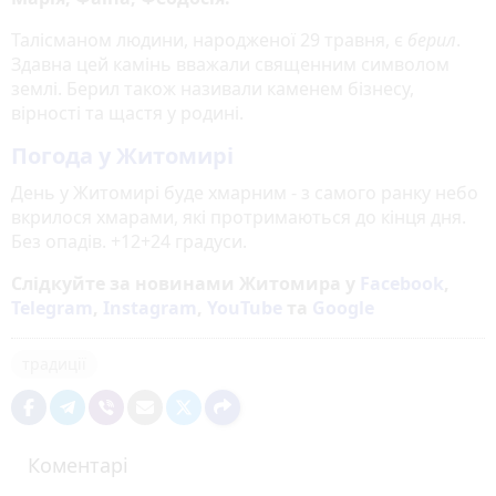
Талісманом людини, народженої 29 травня, є
берил
.
Здавна цей камінь вважали священним символом
землі. Берил також називали каменем бізнесу,
вірності та щастя у родині.
Погода у Житомирі
День у Житомирі буде хмарним - з самого ранку небо
вкрилося хмарами, які протримаються до кінця дня.
Без опадів. +12+24 градуси.
Слідкуйте за новинами Житомира у
Facebook
,
Telegram
,
Instagram
,
YouTube
та
Google
традиції
Коментарі