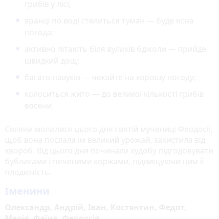
грибів у лісі;
вранці по воді стелиться туман — буде ясна
погода;
активно літають біля вуликів бджоли — прийде
швидкий дощ;
багато павуків — чекайте на хорошу погоду;
колоситься жито — до великої кількості грибів
восени.
Селяни молилися цього дня святій мучениці Феодосії,
щоб вона послала їм великий урожай, захистила від
хвороб. Від цього дня починали худобу підгодовувати
бубликами і печеними коржами, підвищуючи цим її
плодючість.
Іменини
Олександр, Андрій, Іван, Костянтин, Федот,
Марія, Фаїна, Феодосія.