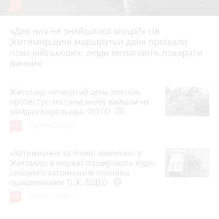
19
«Для них не знайшлося місця?» На
Житомирщині маршрутки двічі проїхали
17 липня 2026 р.
повз військових: люди вимагають покарати
винних
Житомир четвертий день поспіль
протестує: містяни знову вийшли на
майдан Корольова. ФОТО
photo_camera
14
20 липня 2026 р.
«Затримання за лічені хвилини»: у
Житомирі в мережі поширюють відео
силового затримання чоловіка
працівниками ТЦК. ВІДЕО
play_circle_filled
11
18 липня 2026 р.