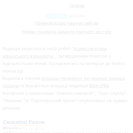
Огляди
Правила користування сайтом
Умови і правила надання платного доступу
Редакція керується в своїй роботі
"Кодексом етики
українського журналіста"
, затвердженим Комісією з
журналістської етики. Поскаржитись на матеріал до Комісії
можна
тут
Видання є членом
Асоціації Незалежні регіональні видавці
України
та Всесвітньої асоціації видавців
WAN-IFRA
Матеріали з позначками "Новини компаній", "Прес-служба",
"Реклама" та "Партнерський проєкт" опубліковані на правах
реклами.