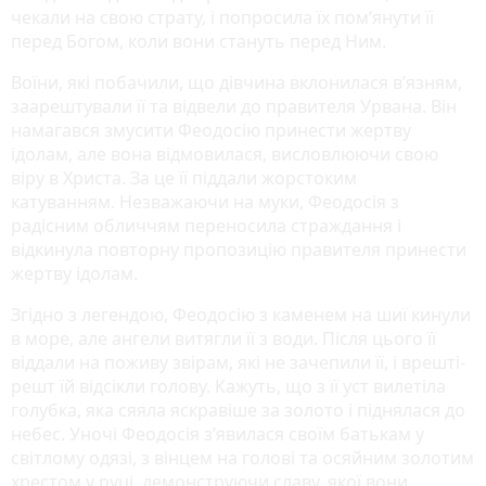
чекали на свою страту, і попросила їх пом’янути її
перед Богом, коли вони стануть перед Ним.
Воїни, які побачили, що дівчина вклонилася в’язням,
заарештували її та відвели до правителя Урвана. Він
намагався змусити Феодосію принести жертву
ідолам, але вона відмовилася, висловлюючи свою
віру в Христа. За це її піддали жорстоким
катуванням. Незважаючи на муки, Феодосія з
радісним обличчям переносила страждання і
відкинула повторну пропозицію правителя принести
жертву ідолам.
Згідно з легендою, Феодосію з каменем на шиї кинули
в море, але ангели витягли її з води. Після цього її
віддали на поживу звірам, які не зачепили її, і врешті-
решт їй відсікли голову. Кажуть, що з її уст вилетіла
голубка, яка сяяла яскравіше за золото і піднялася до
небес. Уночі Феодосія з’явилася своїм батькам у
світлому одязі, з вінцем на голові та осяйним золотим
хрестом у руці, демонструючи славу, якої вони