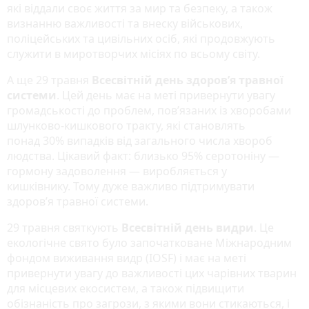
які віддали своє життя за мир та безпеку, а також
визнанню важливості та внеску військових,
поліцейських та цивільних осіб, які продовжують
служити в миротворчих місіях по всьому світу.
А ще 29 травня
Всесвітній день здоров’я травної
системи
. Цей день має на меті привернути увагу
громадськості до проблем, пов’язаних із хворобами
шлунково-кишкового тракту, які становлять
понад 30% випадків від загального числа хвороб
людства. Цікавий факт: близько 95% серотоніну —
гормону задоволення — виробляється у
кишківнику. Тому дуже важливо підтримувати
здоров’я травної системи.
29 травня святкують
Всесвітній день видри
. Це
екологічне свято було започатковане Міжнародним
фондом виживання видр (IOSF) і має на меті
привернути увагу до важливості цих чарівних тварин
для місцевих екосистем, а також підвищити
обізнаність про загрози, з якими вони стикаються, і