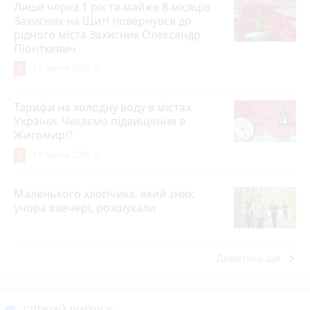
Лише через 1 рік та майже 8 місяців
Захисник на Щиті повернувся до
рідного міста Захисник Олександр
Піонткевич
6
13 липня 2026 р.
Тарифи на холодну воду в містах
України. Чекаємо підвищення в
Житомирі?
6
14 липня 2026 р.
Маленького хлопчика, який зник
учора ввечері, розшукали
keyboard_arrow_right
Дивитись ще