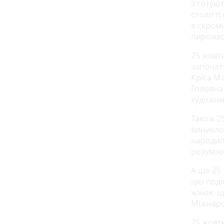
її готую
столітті
в скромн
пирожкоп
25 жовт
започат
Кріса М
Головна
художник
Також 2
виникло
народил
розумію
А ще 25
цієї по
жінок, щ
Міжнаро
25 жовт