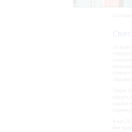
Сьогодні
Свят
25 жовт
створен
єпископо
капелан
співчут
зброєю 
Також 2
карате, 
карате 
сприяє р
А ще 25
яке прис