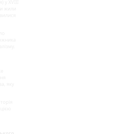
) у XVIII
ни жили
явилися
.
уло
дожника
алізму.
же
дня
а, яку
Історія
ацією
ського