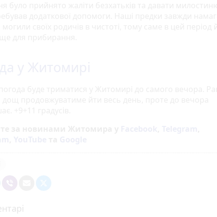
ня було прийнято жаліти безхатьків та давати милостин
ребував додаткової допомоги. Наші предки завжди нама
могили своїх родичів в чистоті, тому саме в цей період
ще для прибирання.
да у Житомирі
погода буде триматися у Житомирі до самого вечора. Р
 дощ продовжуватиме йти весь день, проте до вечора
є. +9+11 градусів.
йте за новинами Житомира у
Facebook
,
Telegram
,
ram
,
YouTube
та
Google
ї
нтарі