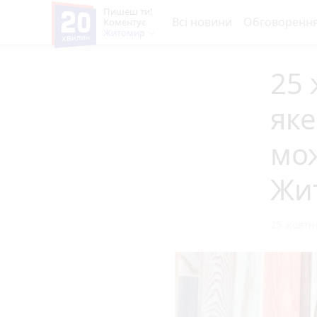
Пишеш ти!
Всі новини
Обговоренн
Коментує
Житомир
25 
яке
мож
Жи
25 жовтня