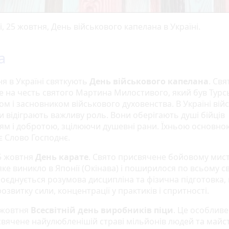
, 25 жовтня, День військового капелана в Україні.
а
ня в Україні святкують
День військового капелана
. Свя
е на честь святого Мартина Милостивого, який був Тур
м і засновником військового духовенства. В Україні вій
и відіграють важливу роль. Вони оберігають душі бійців
тям і добротою, зцілюючи душевні рани. Їхньою основно
є Слово Господнє.
5 жовтня
День карате
. Свято присвячене бойовому мис
яке виникло в Японії (Окінава) і поширилося по всьому сві
поєднується розумова дисципліна та фізична підготовка,
озвитку сили, концентрації у практиків і спритності.
 жовтня
Всесвітній день виробників піци
. Це особливе
вячене найулюбленішій страві мільйонів людей та майстр