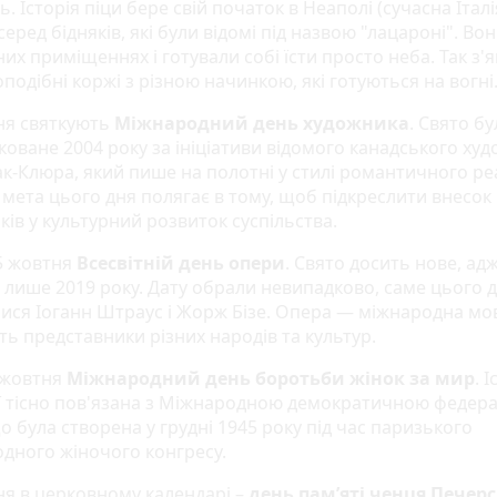
ть. Історія піци бере свій початок в Неаполі (сучасна Італія
 серед бідняків, які були відомі під назвою "лацароні". Во
их приміщеннях і готували собі їсти просто неба. Так з'
одібні коржі з різною начинкою, які готуються на вогні
ня святкують
Міжнародний день художника
. Свято б
коване 2004 року за ініціативи відомого канадського ху
ак-Клюра, який пише на полотні у стилі романтичного ре
 мета цього дня полягає в тому, щоб підкреслити внесок
ів у культурний розвиток суспільства.
5 жовтня
Всесвітній день опери
. Свято досить нове, ад
 лише 2019 року. Дату обрали невипадково, саме цього 
ися Іоганн Штраус і Жорж Бізе. Опера — міжнародна мов
ть представники різних народів та культур.
 жовтня
Міжнародний день боротьби жінок за мир
. 
дії тісно пов'язана з Міжнародною демократичною федер
о була створена у грудні 1945 року під час паризького
дного жіночого конгресу.
ня в церковному календарі –
день пам’яті ченця Печер