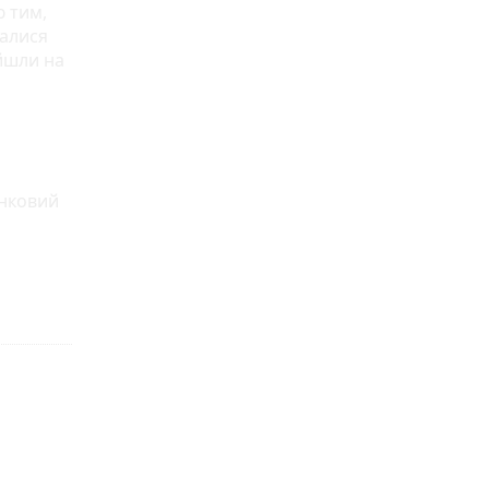
ю тим,
галися
 йшли на
анковий