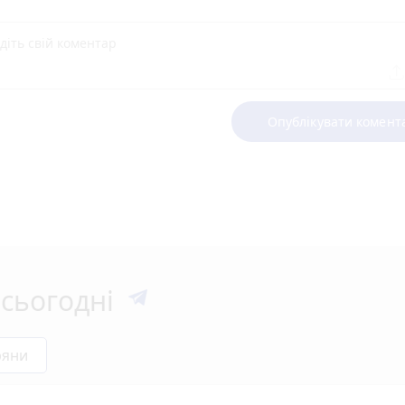
Опублікувати комент
сьогодні
ряни