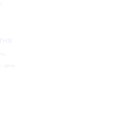
і
тня
нь:
 — день