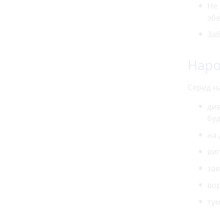
Не 
збе
Заб
Наро
Серед н
див
бу
на 
вип
зав
вор
тум