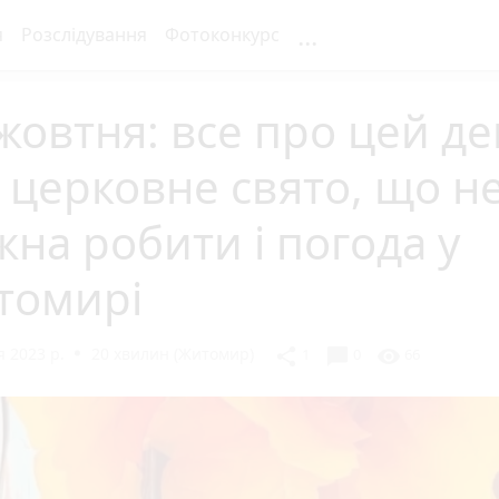
...
я
Розслідування
Фотоконкурс
жовтня: все про цей де
 церковне свято, що н
на робити і погода у
томирі
 2023 р.
20 хвилин (Житомир)
chat_bubble
share
visibility
1
0
66