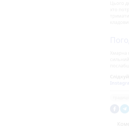
Цього д
хто пот
тримати 
кладови
Пого
Хмарна 
сильний
послабша
Слідку
Instag
традиці
Коме