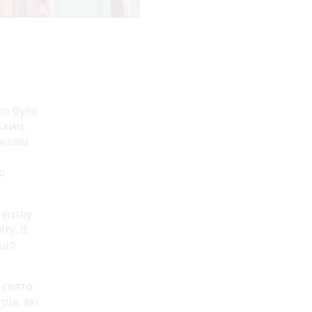
то було
ським
ськові
ю
тецтву
ту. В
 що
 свято,
ів, які