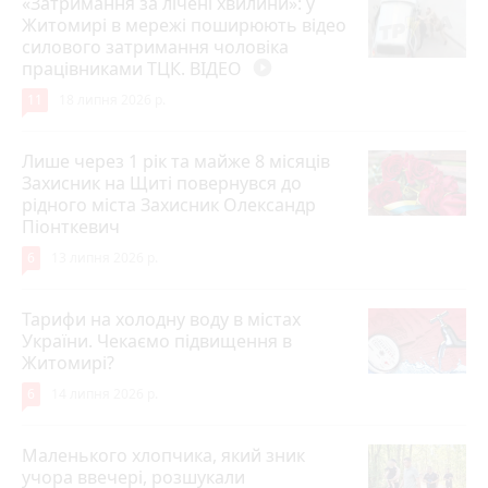
«Затримання за лічені хвилини»: у
Житомирі в мережі поширюють відео
силового затримання чоловіка
працівниками ТЦК. ВІДЕО
play_circle_filled
11
18 липня 2026 р.
Лише через 1 рік та майже 8 місяців
Захисник на Щиті повернувся до
рідного міста Захисник Олександр
Піонткевич
6
13 липня 2026 р.
Тарифи на холодну воду в містах
України. Чекаємо підвищення в
Житомирі?
6
14 липня 2026 р.
Маленького хлопчика, який зник
учора ввечері, розшукали