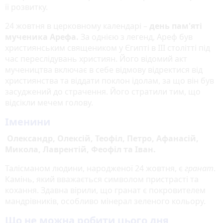
її розвитку.
24 жовтня в церковному календарі –
день пам'яті
мученика Арефа.
За однією з легенд, Ареф був
християнським священиком у Єгипті в III столітті під
час переслідувань християн. Його відомий акт
мучеництва включає в себе відмову відректися від
християнства та віддати поклон ідолам, за що він був
засуджений до страчення. Його стратили тим, що
відсікли мечем голову.
Іменини
Олександр, Олексій, Теофіл, Петро, Афанасій,
Микола, Лаврентій, Феофіл та Іван.
Талісманом людини, народженої 24 жовтня, є
гранат
.
Камінь, який вважається символом пристрасті та
кохання. Здавна вірили, що гранат є покровителем
мандрівників, особливо мінерал зеленого кольору.
Що не можна робити цього дня