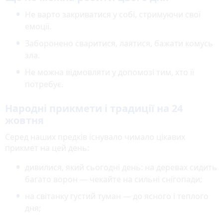
Не варто закриватися у собі, стримуючи свої
емоції.
Заборонено сваритися, лаятися, бажати комусь
зла.
Не можна відмовляти у допомозі тим, хто її
потребує.
Народні прикмети і традиції на 24
жовтня
Серед наших предків існувало чимало цікавих
прикмет на цей день:
дивилися, який сьогодні день: на деревах сидить
багато ворон — чекайте на сильні снігопади;
на світанку густий туман — до ясного і теплого
дня;