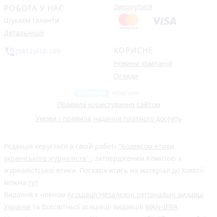
Звернутися
РОБОТА У НАС
Шукаєм таланти
Детальніше
КОРИСНЕ
phone_in_talk
(0412)418-189
Новини компаній
Огляди
Правила користування сайтом
Умови і правила надання платного доступу
Редакція керується в своїй роботі
"Кодексом етики
українського журналіста"
, затвердженим Комісією з
журналістської етики. Поскаржитись на матеріал до Комісії
можна
тут
Видання є членом
Асоціації Незалежні регіональні видавці
України
та Всесвітньої асоціації видавців
WAN-IFRA