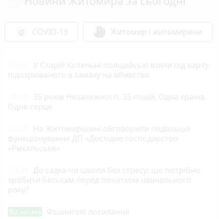
Новини Житомира за сьогодні
COVID-19
Житомир і житомиряни
16:08
У Старій Котельні поліцейські взяли під варту
підозрюваного в замаху на вбивство
16:00
35 років Незалежності. 35 подій. Одна країна.
Одне серце
15:40
На Житомирщині обговорили подальше
функціонування ДП «Дослідне господарство
«Рихальське»
15:20
До садка чи школи без стресу: що потрібно
зробити батькам перед початком навчального
року?
Фішингові посилання
Від читача