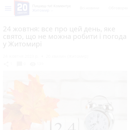
Пишеш ти! Коментує
Всі новини
Обговорен
Житомир
24 жовтня: все про цей день, яке
свято, що не можна робити і погода
у Житомирі
24 жовтня 2023 р.
20 хвилин (Житомир)
chat_bubble
share
visibility
1
0
139