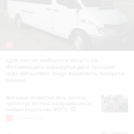
19
«Для них не знайшлося місця?» На
Житомирщині маршрутки двічі проїхали
17 липня 2026 р.
повз військових: люди вимагають покарати
винних
Житомир четвертий день поспіль
протестує: містяни знову вийшли на
майдан Корольова. ФОТО
photo_camera
13
20 липня 2026 р.