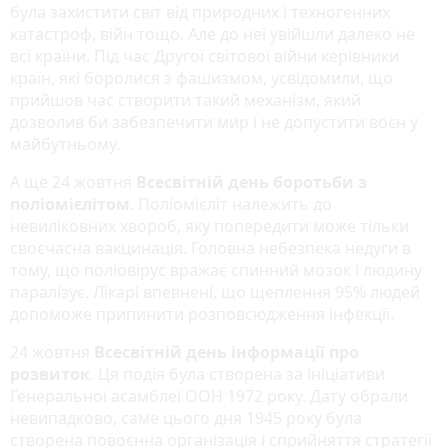
була захистити світ від природних і техногенних
катастроф, війн тощо. Але до неї увійшли далеко не
всі країни. Під час Другої світової війни керівники
країн, які боролися з фашизмом, усвідомили, що
прийшов час створити такий механізм, який
дозволив би забезпечити мир і не допустити воєн у
майбутньому.
А ще 24 жовтня
Всесвітній день боротьби з
поліомієлітом
. Поліомієліт належить до
невиліковних хвороб, яку попередити може тільки
своєчасна вакцинація. Головна небезпека недуги в
тому, що поліовірус вражає спинний мозок і людину
паралізує. Лікарі впевнені, що щеплення 95% людей
допоможе припинити розповсюдження інфекції.
24 жовтня
Всесвітній день інформації про
розвиток
. Ця подія була створена за ініціативи
Генеральної асамблеї ООН 1972 року. Дату обрали
невипадково, саме цього дня 1945 року була
створена повоєнна організація і сприйняття стратегії