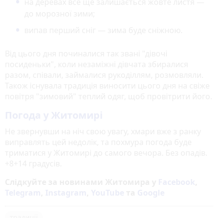
на деревах все ще залишається жовте листя —
до морозної зими;
випав перший сніг — зима буде сніжною.
Від цього дня починалися так звані "дівочі
посиденьки", коли незаміжні дівчата збиралися
разом, співали, займалися рукоділлям, розмовляли.
Також існувала традиція виносити цього дня на свіже
повітря "зимовий" теплий одяг, щоб провітрити його.
Погода у Житомирі
Не звернувши на ніч свою увагу, хмари вже з ранку
виправлять цей недолік, та похмура погода буде
триматися у Житомирі до самого вечора. Без опадів.
+8+14 градусів.
Слідкуйте за новинами Житомира у
Facebook
,
Telegram
,
Instagram
,
YouTube
та
Google
традиції