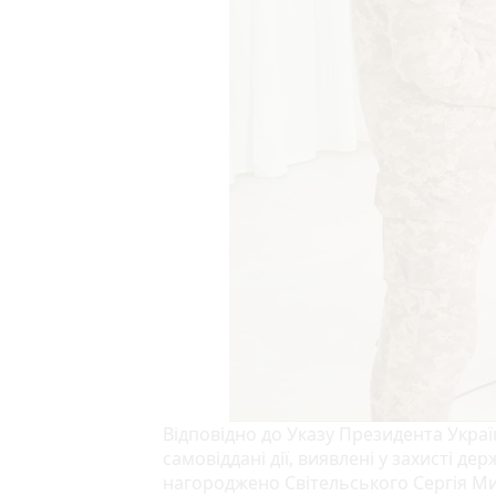
Відповідно до Указу Президента Україн
самовіддані дії, виявлені у захисті де
нагороджено Світельського Сергія М