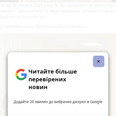
и від 30 червня 2023 року № 361 орденом «За мужність» І
ржавного суверенітету та територіальної цілісності України
ерійовича (посмертно).
у прийняла мати В’ячеслава Валерійовича.
×
Читайте більше
перевірених
новин
Додайте 20 хвилин до вибраних джерел в Google