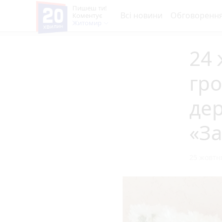
Пишеш ти!
Всі новини
Обговоренн
Коментує
Житомир
24 
гро
дер
«За
25 жовтня