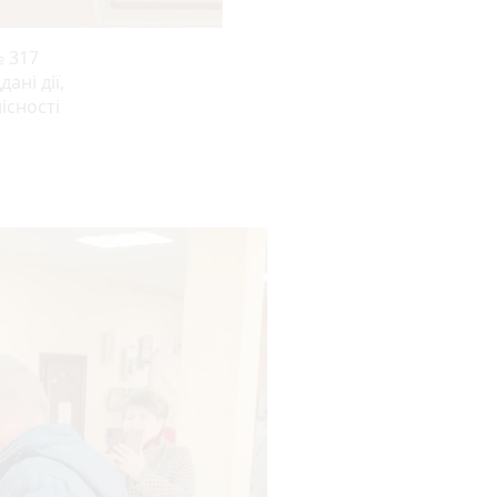
№ 317
ані дії,
існості