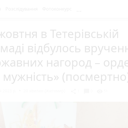
...
я
Розслідування
Фотоконкурс
жовтня в Тетерівській
маді відбулось вручен
жавних нагород – орд
 мужність» (посмертно
 2023 р.
20 хвилин (Житомир)
chat_bubble
share
visibility
1
0
51