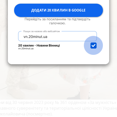
ДОДАТИ 20 ХВИЛИН В GOOGLE
и від 30 червня 2023 року № 361 орденом «За мужність» І
ржавного суверенітету та територіальної цілісності України
иколайовича (посмертно).