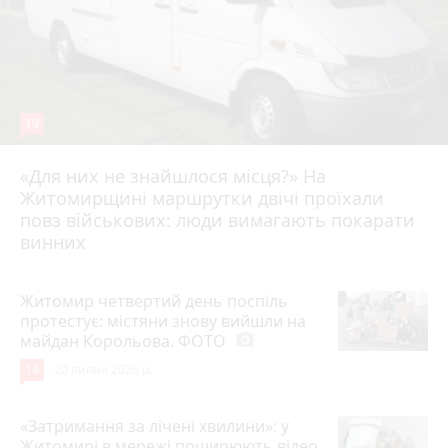
19
«Для них не знайшлося місця?» На
Житомирщині маршрутки двічі проїхали
17 липня 2026 р.
повз військових: люди вимагають покарати
винних
Житомир четвертий день поспіль
протестує: містяни знову вийшли на
майдан Корольова. ФОТО
photo_camera
14
20 липня 2026 р.
«Затримання за лічені хвилини»: у
Житомирі в мережі поширюють відео