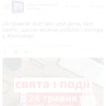
Пишеш ти! Коментує
Всі новини
Обговорен
Житомир
24 травня: все про цей день, яке
свято, що не можна робити і погода
у Житомирі
24 травня 2024 р.
20 хвилин (Житомир)
chat_bubble
share
visibility
1
0
94