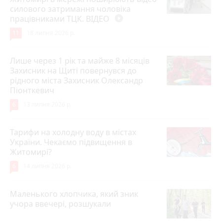
силового затримання чоловіка
працівниками ТЦК. ВІДЕО
play_circle_filled
11
18 липня 2026 р.
Лише через 1 рік та майже 8 місяців
Захисник на Щиті повернувся до
рідного міста Захисник Олександр
Піонткевич
6
13 липня 2026 р.
Тарифи на холодну воду в містах
України. Чекаємо підвищення в
Житомирі?
6
14 липня 2026 р.
Маленького хлопчика, який зник
учора ввечері, розшукали