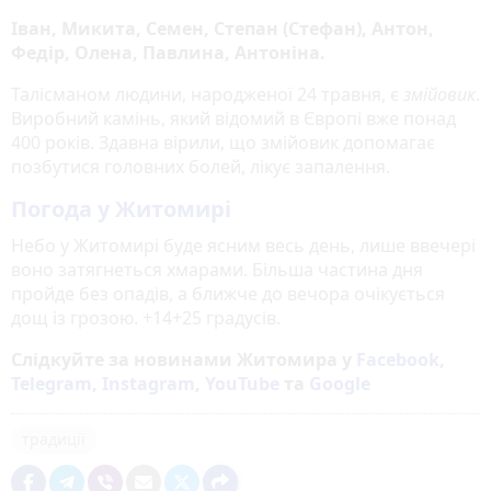
Іван, Микита, Семен, Степан (Стефан), Антон,
Федір, Олена, Павлина, Антоніна.
Талісманом людини, народженої 24 травня, є
змійовик
.
Виробний камінь, який відомий в Європі вже понад
400 років. Здавна вірили, що змійовик допомагає
позбутися головних болей, лікує запалення.
Погода у Житомирі
Небо у Житомирі буде ясним весь день, лише ввечері
воно затягнеться хмарами. Більша частина дня
пройде без опадів, а ближче до вечора очікується
дощ із грозою. +14+25 градусів.
Слідкуйте за новинами Житомира у
Facebook
,
Telegram
,
Instagram
,
YouTube
та
Google
традиції