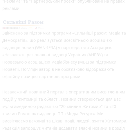
"Реклама" та "Партнерський проєкт" опубліковані на правах
реклами.
Здійснено за підтримки програми «Сильніші разом: Медіа та
Демократія», що реалізується Всесвітньою асоціацією
видавців новин (WAN-IFRA) у партнерстві з Асоціацією
«Незалежні регіональні видавці України» (АНРВУ) та
Норвезькою асоціацією медіабізнесу (MBL) за підтримки
Норвегії. Погляди авторів не обов’язково відображають
офіційну позицію партнерів програми.
Незалежний новинний портал з оперативним висвітленням
подій у Житомирі та області. Новини створюються для Вас
мультимедійною редакцією "20 хвилин Житомир" та «20
хвилин Романів» видавець ПП «Медіа Ресурс». Ми
висвітлюємо важливі та цікаві події, людей, життя Житомира.
Редакція запрошує читачів додавати власні новини в розділ