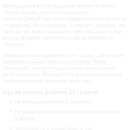
Він народився в Сирії і віддавав своє життя Богові.
Симеон обрав самотність і аскетичне
життя на Дивній горі, де він віддавався молитві, посту
та медитації. Його прізвище "Стовпник" походить від
того, що він жив на вершині стовпа або колони, яку
він сам збудував. Це було його місце молитви та
покаяння.
Симеон зазнавав духовних битв і спокус, але завжди
залишався вірним своєму покликанню. Йому
приписують численні чудеса, включаючи цілющі
дії та пророцтва. Його життя та вчення вплинули на
багатьох монахів та аскетів свого часу.
Що не можна робити 24 травня
Не можна лихословити, сваритися.
Не дозволяється займатися важкою фізичною
роботою.
Забороняється іншим бажати зла.