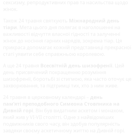
сексизму, репродуктивних прав та насильства щодо
жінок.
Також 24 травня святкують
Міжнародний день
тіари
. Мета цього дня полягає в наголошенні на
важливості відчуття власної гідності та залученні
жінок до носіння гарних нарядів, зокрема тіар. Ця
прикраса допомагає кожній представниці прекрасної
статі уявити себе справжньою королевою.
А ще 24 травня
Всесвітній день шизофренії
. Цей
день присвячений покращенню розуміння
шизофренії, боротьбі зі стигмою, яка часто оточує це
захворювання, та підтримці тих, хто з ним живе.
24 травня в церковному календарі –
день
пам’яті преподобного Симеона Стовпника на
Дивній горі
. Він був видатним аскетом і монахом,
який жив у VI-VII столітті. Одне з найвідоміших
подвижників свого часу, він здобув популярність
завдяки своєму аскетичному життю на Дивній горі.