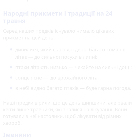
Народні прикмети і традиції на 24
травня
Серед наших предків існувало чимало цікавих
прикмет на цей день:
дивилися, який сьогодні день: багато комарів
літає — до сильної посухи в липні;
птахи літають низько — чекайте на сильні дощі;
сонце ясне — до врожайного літа;
в небі видно багато птахів — буде гарна погода.
Наші предки вірили, що це день шипшини, але рвали
квіти лише травники, які зналися на лікуванні. Вони
готували з неї настоянки, щоб лікувати від різних
хвороб.
Іменини