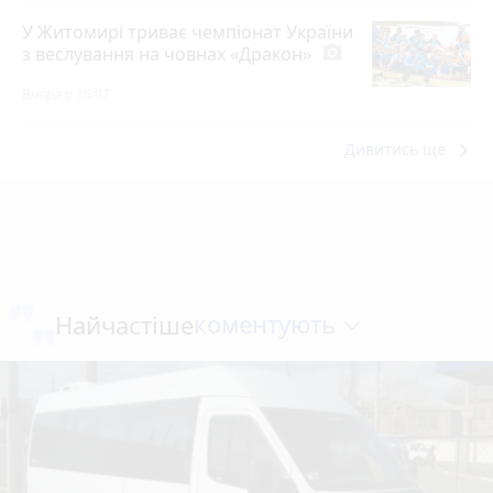
У Житомирі триває чемпіонат України
з веслування на човнах «Дракон»
photo_camera
Вчора о 15:07
keyboard_arrow_right
Дивитись ще
коментують
Найчастіше