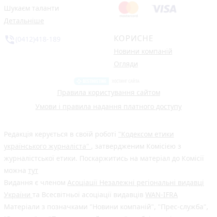
Шукаєм таланти
Детальніше
КОРИСНЕ
phone_in_talk
(0412)418-189
Новини компаній
Огляди
Правила користування сайтом
Умови і правила надання платного доступу
Редакція керується в своїй роботі
"Кодексом етики
українського журналіста"
, затвердженим Комісією з
журналістської етики. Поскаржитись на матеріал до Комісії
можна
тут
Видання є членом
Асоціації Незалежні регіональні видавці
України
та Всесвітньої асоціації видавців
WAN-IFRA
Матеріали з позначками "Новини компаній", "Прес-служба",