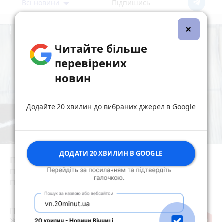
Всі новини
Підпишись
×
Читайте більше
перевірених
новин
Додайте 20 хвилин до вибраних джерел в Google
ДОДАТИ 20 ХВИЛИН В GOOGLE
Після ворожої атаки і значних пошкоджень
підприємство Кромберг енд Шуберт
припинило роботу на невизначений термін
Під час нічної ворожої атаки у
Житомирі пошкоджено приватні