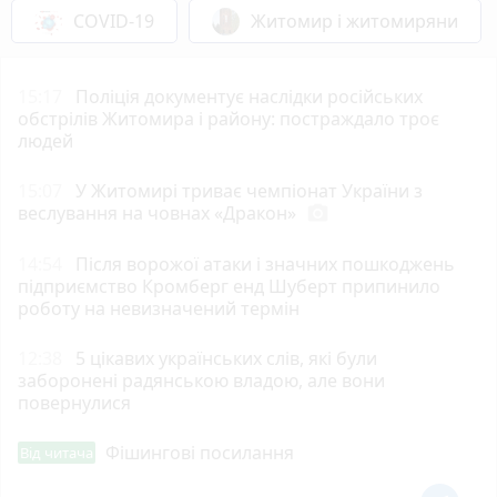
COVID-19
Житомир і житомиряни
15:17
Поліція документує наслідки російських
обстрілів Житомира і району: постраждало троє
людей
15:07
У Житомирі триває чемпіонат України з
веслування на човнах «Дракон»
photo_camera
14:54
Після ворожої атаки і значних пошкоджень
підприємство Кромберг енд Шуберт припинило
роботу на невизначений термін
12:38
5 цікавих українських слів, які були
заборонені радянською владою, але вони
повернулися
Фішингові посилання
Від читача