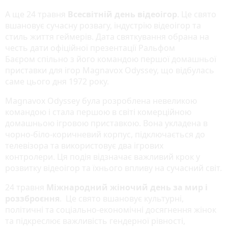
А ще 24 травня
Всесвітній день відеоігор
. Це свято
вшановує сучасну розвагу, індустрію відеоігор та
стиль життя геймерів. Дата святкування обрана на
честь дати офіційної презентації Ральфом
Баєром спільно з його командою першої домашньої
приставки для ігор Magnavox Odyssey, що відбулась
саме цього дня 1972 року.
Magnavox Odyssey була розроблена невеликою
командою і стала першою в світі комерційною
домашньою ігровою приставкою. Вона укладена в
чорно-біло-коричневий корпус, підключається до
телевізора та використовує два ігрових
контролери. Ця подія відзначає важливий крок у
розвитку відеоігор та їхнього впливу на сучасний світ.
24 травня
Міжнародний жіночий день за мир і
роззброєння
. Це свято вшановує культурні,
політичні та соціально-економічні досягнення жінок
та підкреслює важливість гендерної рівності,