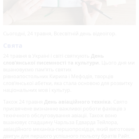
Сьогодні, 24 травня, Всесвітній день відеоігор.
Свята
24 травня в Україні і світі святкують
День
слов’янської писемності та культури
. Цього дня ми
вшановуємо пам’ять святих
рівноапостольних Кирила і Мефодія, творців
слов’янської абетки, яка стала основою для розвитку
національних мов і культур.
Також 24 травня
День авіаційного техніка
. Свято
присвячене визнанню важливої роботи фахівців з
технічного обслуговування авіації. Також воно
вшановує спадщину Чарльза Едварда Тейлора,
авіаційного механіка-першопрохідця, який виготовив
двигун для першого успішного польоту братів Райт.