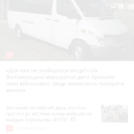
19
«Для них не знайшлося місця?» На
Житомирщині маршрутки двічі проїхали
17 липня 2026 р.
повз військових: люди вимагають покарати
винних
Житомир четвертий день поспіль
протестує: містяни знову вийшли на
майдан Корольова. ФОТО
photo_camera
14
20 липня 2026 р.