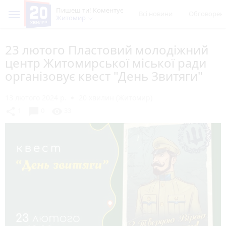
Пишеш ти! Коментує
Всі новини
Обговорен
Житомир
23 лютого Пластовий молодіжний
центр Житомирської міської ради
організовує квест "День Звитяги"
13 лютого 2024 р.
20 хвилин (Житомир)
chat_bubble
share
visibility
1
0
33