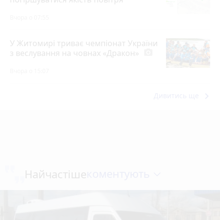
Вчора о 07:55
У Житомирі триває чемпіонат України
з веслування на човнах «Дракон»
photo_camera
Вчора о 15:07
keyboard_arrow_right
Дивитись ще
коментують
Найчастіше