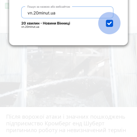
Фішингові посилання
Від читача
Всі новини
Підпишись
Після ворожої атаки і значних пошкоджень
підприємство Кромберг енд Шуберт
припинило роботу на невизначений термін