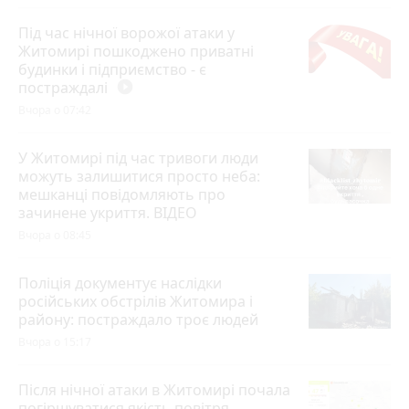
Під час нічної ворожої атаки у
Житомирі пошкоджено приватні
будинки і підприємство - є
постраждалі
play_circle_filled
Вчора о 07:42
У Житомирі під час тривоги люди
можуть залишитися просто неба:
мешканці повідомляють про
зачинене укриття. ВІДЕО
Вчора о 08:45
Поліція документує наслідки
російських обстрілів Житомира і
району: постраждало троє людей
Вчора о 15:17
Після нічної атаки в Житомирі почала
погіршуватися якість повітря