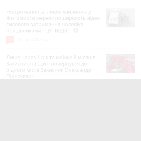
«Затримання за лічені хвилини»: у
Житомирі в мережі поширюють відео
силового затримання чоловіка
працівниками ТЦК. ВІДЕО
play_circle_filled
11
18 липня 2026 р.
Лише через 1 рік та майже 8 місяців
Захисник на Щиті повернувся до
рідного міста Захисник Олександр
Піонткевич
6
13 липня 2026 р.
Тарифи на холодну воду в містах
України. Чекаємо підвищення в
Житомирі?
6
14 липня 2026 р.