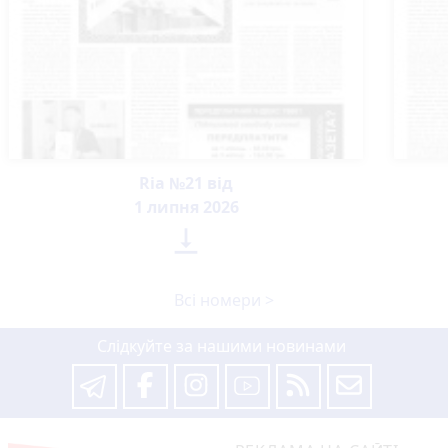
Пенсія може зрости більш ніж на 50%:
як збільшити виплати
4 години тому
Штраф за неволодіння державною
мовою: деталі нового законопроєкту
5 годин тому
У Старій Котельні поліцейські взяли
під варту підозрюваного в замаху на
вбивство
Вчора о 16:08
Борщівник: як уберегтися?
6 годин тому