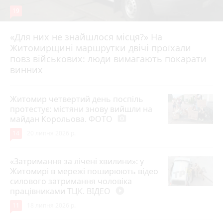
19
«Для них не знайшлося місця?» На
Житомирщині маршрутки двічі проїхали
17 липня 2026 р.
повз військових: люди вимагають покарати
винних
Житомир четвертий день поспіль
протестує: містяни знову вийшли на
майдан Корольова. ФОТО
photo_camera
14
20 липня 2026 р.
«Затримання за лічені хвилини»: у
Житомирі в мережі поширюють відео
силового затримання чоловіка
працівниками ТЦК. ВІДЕО
play_circle_filled
11
18 липня 2026 р.