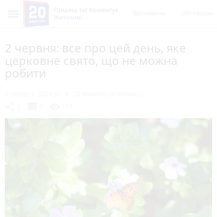
Пишеш ти! Коментує
Всі новини
Обговорен
Житомир
2 червня: все про цей день, яке
церковне свято, що не можна
робити
2 червня 2024 р.
20 хвилин (Житомир)
chat_bubble
share
visibility
1
0
154