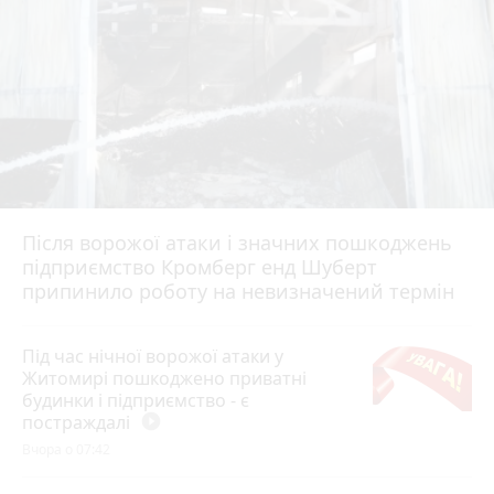
Після ворожої атаки і значних пошкоджень
підприємство Кромберг енд Шуберт
припинило роботу на невизначений термін
Під час нічної ворожої атаки у
Житомирі пошкоджено приватні
будинки і підприємство - є
постраждалі
play_circle_filled
Вчора о 07:42