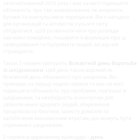
започаткований 2016 року і має на меті підвищити
обізнаність про такі захворювання, як анорексія,
булімія та компульсивне переїдання. Він є нагодою
для організацій та активістів з усього світу
об’єднатися, щоб розвінчати міти про розлади
харчової поведінки, поширити інформацію про ці
захворювання та підтримати людей, які від них
страждають.
Також 2 червня святкують
Всесвітній день боротьби
зі шкідниками
. Цей день також відомий як
Всесвітній день обізнаності про шкідників. Він
припадає на першу неділю червня та має на меті
підвищити обізнаність про проблеми, пов’язані зі
шкідниками, та необхідність їх контролю для
забезпечення здоров’я людей, збереження
продовольчої безпеки, захисту довкілля та
запобігання економічним втратам, що можуть бути
спричинені шкідниками.
2 червня в церковному календарі –
день