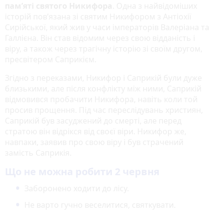
пам’яті святого Никифора
. Одна з найвідоміших
історій пов’язана зі святим Никифором з Антіохії
Сирійської, який жив у часи імператорів Валеріана та
Галлієна. Він став відомим через свою відданість і
віру, а також через трагічну історію зі своїм другом,
пресвітером Саприкієм.
Згідно з переказами, Никифор і Саприкій були дуже
близькими, але після конфлікту між ними, Саприкій
відмовився пробачити Никифора, навіть коли той
просив прощення. Під час переслідувань християн,
Саприкій був засуджений до смерті, але перед
стратою він відрікся від своєї віри. Никифор же,
навпаки, заявив про свою віру і був страчений
замість Саприкія.
Що не можна робити 2 червня
Заборонено ходити до лісу.
Не варто гучно веселитися, святкувати.