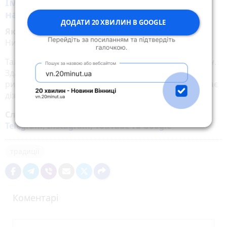
Іменини: як назвати дитину, яка
народилася 2 червня
ДОДАТИ 20 ХВИЛИН В GOOGLE
Які сьогодні іменини:
Дмитро, Іван, Костянтин,
Никифор, Олена, Марія, Уляна.
Талісманом людини, народженої 2 червня є
обсидіан
.
Здавна цей камінь застосовували у магічних
ритуалах. Наприклад, вірили, що обсидіан допомагає
дізнатися майбутнє.
Слідкуйте за новинами Житомира у
Facebook
,
Telegram
,
Instagram
,
YouTube
та
Google
традиції
Коментарі