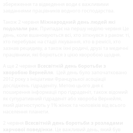
збереження та відведення води є важливими
завданнями працівників водного господарства.
Також 2 червня
Міжнародний день людей які
подолали рак
. Припадає на першу неділю червня Це
день, коли вшановуються всі, хто зіткнувся з раком: ті,
хто перебуває на стадії лікування, хто в ремісії, хто
зазнав рецидиву, а також їхні родичі, друзі та медичні
працівники, які борються з цією хворобою щодня.
А ще 2 червня
Всесвітній день боротьби з
хворобою Вернейля
. Цей день було започатковано
2012 року з ініціативи Французької асоціації
досліджень гідраденіту. Метою цього дня є
поширення інформації про гідраденіт, також відомий
як супуративний гідраденіт або хвороба Вернейля,
який діагностують у 1% жінок та чоловіків від всього
населення планети.
2 червня
Всесвітній день боротьби з розладами
харчової поведінки
. Це важливий день, який був