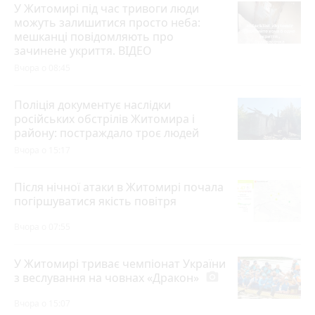
У Житомирі під час тривоги люди
можуть залишитися просто неба:
мешканці повідомляють про
зачинене укриття. ВІДЕО
Вчора о 08:45
Поліція документує наслідки
російських обстрілів Житомира і
району: постраждало троє людей
Вчора о 15:17
Після нічної атаки в Житомирі почала
погіршуватися якість повітря
Вчора о 07:55
У Житомирі триває чемпіонат України
з веслування на човнах «Дракон»
photo_camera
Вчора о 15:07