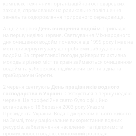
комплекс технічних і організаційно-господарських
заходів, спрямованих на радикальне поліпшення
земель та оздоровлення природного середовища.
А ще 2 червня
День очищення водойм
. Припадає
на першу неділю червня. Святкування Міжнародного
дня очищення водойм почалося від 1995 року і має на
меті привернути увагу до проблеми забруднення
водойм. За сприятливої погоди дайвери та активна
молодь з різних міст та країн займаються очищенням
водойм та узбережжя, підіймаючи сміття з дна та
прибираючи береги.
2 червня святкують
День працівників водного
господарства в Україні
. Святкується в першу неділю
червня. Це професійне свято було офіційно
встановлено 18 березня 2003 року Указом
Президента України. Вода є джерелом всього живого
на Землі, тому раціональне використання водних
ресурсів, забезпечення населення та підприємств
промисловості водою, економний розподіл,