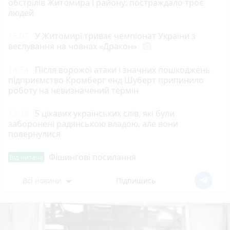
обстрілів Житомира і району: постраждало троє
людей
15:07
У Житомирі триває чемпіонат України з
веслування на човнах «Дракон»
photo_camera
14:54
Після ворожої атаки і значних пошкоджень
підприємство Кромберг енд Шуберт припинило
роботу на невизначений термін
12:38
5 цікавих українських слів, які були
заборонені радянською владою, але вони
повернулися
Фішингові посилання
Від читача
Всі новини
Підпишись