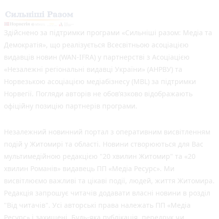
Здійснено за підтримки програми «Сильніші разом: Медіа та
Демократія», що реалізується Всесвітньою асоціацією
видавців новин (WAN-IFRA) у партнерстві з Асоціацією
«Незалежні регіональні видавці України» (АНРВУ) та
Норвезькою асоціацією медіабізнесу (MBL) за підтримки
Норвегії. Погляди авторів не обов’язково відображають
офіційну позицію партнерів програми.
Незалежний новинний портал з оперативним висвітленням
подій у Житомирі та області. Новини створюються для Вас
мультимедійною редакцією "20 хвилин Житомир" та «20
хвилин Романів» видавець ПП «Медіа Ресурс». Ми
висвітлюємо важливі та цікаві події, людей, життя Житомира.
Редакція запрошує читачів додавати власні новини в розділ
"Від читачів". Усі авторські права належать ПП «Медіа
Ресурс» і захищені. Будь-яка публiкацiя, передрук чи