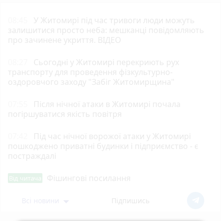
08:45
У Житомирі під час тривоги люди можуть
залишитися просто неба: мешканці повідомляють
про зачинене укриття. ВІДЕО
08:27
Сьогодні у Житомирі перекриють рух
транспорту для проведення фізкультурно-
оздоровчого заходу "Забіг Житомирщина"
07:55
Після нічної атаки в Житомирі почала
погіршуватися якість повітря
07:42
Під час нічної ворожої атаки у Житомирі
пошкоджено приватні будинки і підприємство - є
постраждалі
Фішингові посилання
Від читача
Всі новини
Підпишись