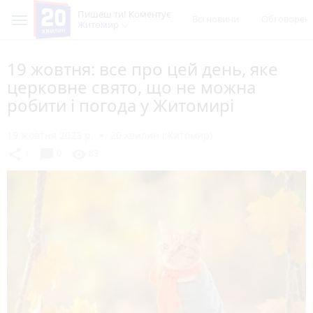
Пишеш ти! Коментує
Всі новини
Обговорен
Житомир
19 жовтня: все про цей день, яке
церковне свято, що не можна
робити і погода у Житомирі
19 жовтня 2023 р.
20 хвилин (Житомир)
chat_bubble
share
visibility
1
0
83