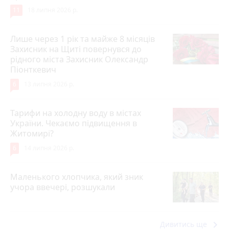
11
18 липня 2026 р.
Лише через 1 рік та майже 8 місяців
Захисник на Щиті повернувся до
рідного міста Захисник Олександр
Піонткевич
6
13 липня 2026 р.
Тарифи на холодну воду в містах
України. Чекаємо підвищення в
Житомирі?
6
14 липня 2026 р.
Маленького хлопчика, який зник
учора ввечері, розшукали
keyboard_arrow_right
Дивитись ще