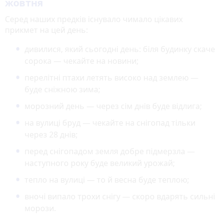
жовтня
Серед наших предків існувало чимало цікавих
прикмет на цей день:
дивилися, який сьогодні день: біля будинку скаче
сорока — чекайте на новини;
перелітні птахи летять високо над землею —
буде сніжною зима;
морозний день — через сім днів буде відлига;
на вулиці бруд — чекайте на снігопад тільки
через 28 днів;
перед снігопадом земля добре підмерзла —
наступного року буде великий урожай;
тепло на вулиці — то й весна буде теплою;
вночі випало трохи снігу — скоро вдарять сильні
морози.