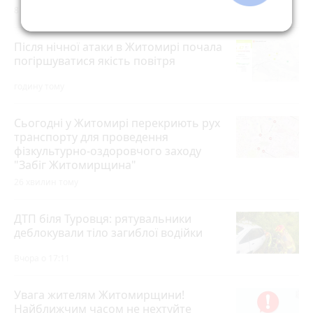
8 хвилин тому
Після нічної атаки в Житомирі почала
погіршуватися якість повітря
годину тому
Сьогодні у Житомирі перекриють рух
транспорту для проведення
фізкультурно-оздоровчого заходу
"Забіг Житомирщина"
26 хвилин тому
ДТП біля Туровця: рятувальники
деблокували тіло загиблої водійки
Вчора о 17:11
Увага жителям Житомирщини!
Найближчим часом не нехтуйте