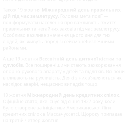
Також 19 жовтня
Міжнародний день правильних
дій під час землетрусу
. Головна мета події —
поінформувати населення про важливість вжиття
правильних та негайних заходів під час землетрусу.
Особливо важливе значення цього дня для тих
людей, які живуть поряд зі сейсмонебезпечними
районами.
А ще 19 жовтня
Всесвітній день дитячої кістки та
суглобів
. Все поширенішими стають захворювання
опорно-рухового апарату у дітей та підлітків. Всі вони
впливають на рухливість. Деякі з них з'являються як
наслідок аварій, нещасних випадків тощо.
19 жовтня
Міжнародний день кредитних спілок
.
Офіційне свято, яке існує від січня 1927 року, коли
було створене за ініціативи Американської Ліги
кредитних спілок в Массачуссетсі. Щороку припадає
на третій четвер жовтня.