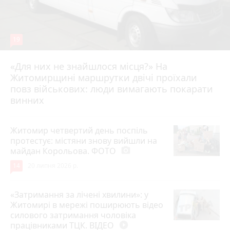
19
«Для них не знайшлося місця?» На
Житомирщині маршрутки двічі проїхали
17 липня 2026 р.
повз військових: люди вимагають покарати
винних
Житомир четвертий день поспіль
протестує: містяни знову вийшли на
майдан Корольова. ФОТО
photo_camera
14
20 липня 2026 р.
«Затримання за лічені хвилини»: у
Житомирі в мережі поширюють відео
силового затримання чоловіка
працівниками ТЦК. ВІДЕО
play_circle_filled