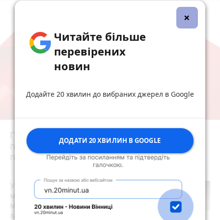
×
Читайте більше
перевірених
новин
Додайте 20 хвилин до вибраних джерел в Google
Під час нічної ворожої атаки у Житомирі
ДОДАТИ 20 ХВИЛИН В GOOGLE
пошкоджено приватні будинки і
підприємство - є постраждалі
У Житомирі під час тривоги люди
можуть залишитися просто неба:
мешканці повідомляють про
зачинене укриття. ВІДЕО