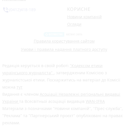
КОРИСНЕ
phone_in_talk
(0412)418-189
Новини компаній
Огляди
Правила користування сайтом
Умови і правила надання платного доступу
Редакція керується в своїй роботі
"Кодексом етики
українського журналіста"
, затвердженим Комісією з
журналістської етики. Поскаржитись на матеріал до Комісії
можна
тут
Видання є членом
Асоціації Незалежні регіональні видавці
України
та Всесвітньої асоціації видавців
WAN-IFRA
Матеріали з позначками "Новини компаній", "Прес-служба",
"Реклама" та "Партнерський проєкт" опубліковані на правах
реклами.