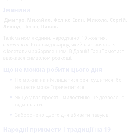
Іменини
Дмитро, Михайло, Фелікс, Іван, Микола, Сергій,
Леонід, Петро, Павло.
Талісманом людини, народженої 19 жовтня,
є
аметист
. Різновид кварцу, який відрізняється
фіолетовим забарвленням. В Давній Греції аметист
вважався символом розкоші.
Що не можна робити цього дня
Не можна на ніч лишатися речі сушитися, бо
нещастя може "причепитися".
Якщо у вас просять милостиню, не дозволено
відмовляти.
Заборонено цього дня вбивати павуків.
Народні прикмети і традиції на 19