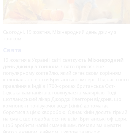
Сьогодні, 19 жовтня, Міжнародний день джину з
тоніком.
Свята
19 жовтня в Україні і світі святкують
Міжнародний
день джину з тоніком
. Свято присвячене
популярному коктейлю, який сягає своїм корінням
колоніальної епохи Британської імперії. Під час свого
правління в Індії в 1700-х роках британська Ост-
Індська кампанія зіштовхнулася з малярією. Тоді
шотландський лікар Джордж Клеггорн відкрив, що
компонент тонізуючої води (хінін) допомагає
боротися з цією хворобою. Однак хінін досить гіркий
на смак, що подобалося не всім. Британські офіцери,
щоб зробити напій смачнішим, почали змішувати
його з джином, лаймом, цукром та водою.