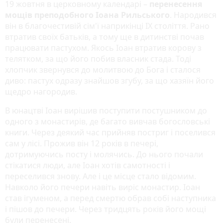
19 жовтня в церковному календарі –
перенесення
мощів преподобного Іоана Рильського
. Народився
він в благочестивій сім'ї наприкінці IX століття. Рано
втратив своїх батьків, а тому ще в дитинстві почав
працювати пастухом. Якось Іоан втратив корову з
телятком, за що його побив власник стада. Тоді
хлопчик звернувся до молитвою до Бога і сталося
диво: пастух одразу знайшов згубу, за що хазяїн його
щедро нагородив.
В юнацтві Іоан вирішив поступити постушником до
одного з монастирів, де багато вивчав богословські
книги. Через деякий час прийняв постриг і поселився
сам у лісі. Прожив він 12 років в печері,
дотримуючись посту і молячись. До нього почали
стікатися люди, але Іоан хотів самотності і
переселився знову. Але і це місце стало відомим.
Навколо його печери навіть виріс монастир. Іоан
став ігуменом, а перед смертю обрав собі наступника
і пішов до печери. Через тридцять років його мощі
були перенесені.