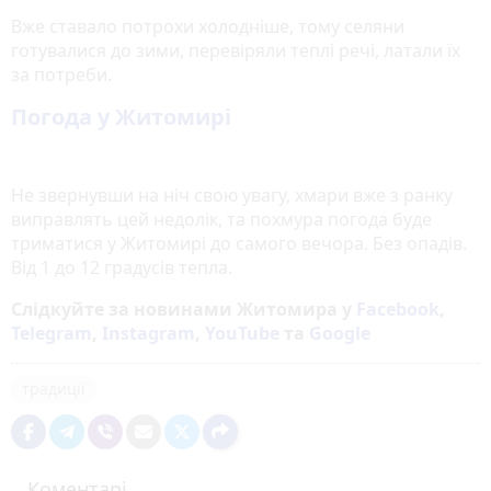
Вже ставало потрохи холодніше, тому селяни
готувалися до зими, перевіряли теплі речі, латали їх
за потреби.
Погода у Житомирі
Не звернувши на ніч свою увагу, хмари вже з ранку
виправлять цей недолік, та похмура погода буде
триматися у Житомирі до самого вечора. Без опадів.
Від 1 до 12 градусів тепла.
Слідкуйте за новинами Житомира у
Facebook
,
Telegram
,
Instagram
,
YouTube
та
Google
традиції
Коментарі