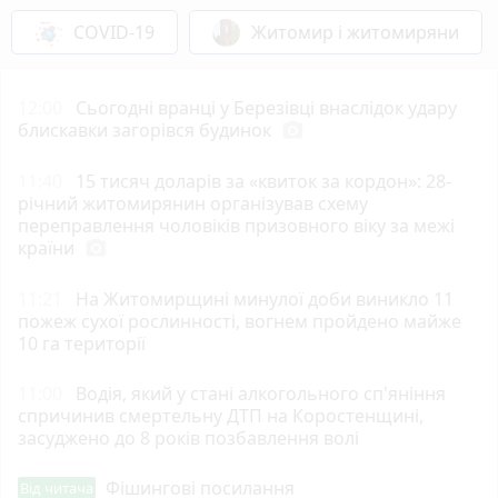
COVID-19
Житомир і житомиряни
12:00
Сьогодні вранці у Березівці внаслідок удару
блискавки загорівся будинок
photo_camera
11:40
15 тисяч доларів за «квиток за кордон»: 28-
річний житомирянин організував схему
переправлення чоловіків призовного віку за межі
країни
photo_camera
11:21
На Житомирщині минулої доби виникло 11
пожеж сухої рослинності, вогнем пройдено майже
10 га території
11:00
Водія, який у стані алкогольного сп'яніння
спричинив смертельну ДТП на Коростенщині,
засуджено до 8 років позбавлення волі
Фішингові посилання
Від читача