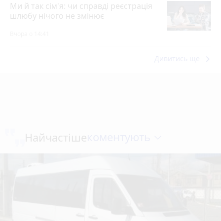
Ми й так сім'я: чи справді реєстрація
шлюбу нічого не змінює
Вчора о 14:41
keyboard_arrow_right
Дивитись ще
коментують
Найчастіше