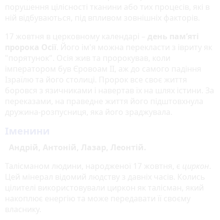
порушення цілісності тканини або тих процесів, які в
ній відбуваються, під впливом зовнішніх факторів.
17 жовтня в церковному календарі –
день пам’яті
пророка Осії
. Його ім'я можна перекласти з івриту як
"порятунок". Осія жив та пророкував, коли
імператором був Єровоам II, аж до самого падіння
Ізраїлю та його столиці. Пророк все своє життя
боровся з язичниками і навертав їх на шлях істини. За
переказами, на праведне життя його підштовхнула
дружина-розпусниця, яка його зраджувала.
Іменини
Андрій, Антоній, Лазар, Леонтій.
Талісманом людини, народженої 17 жовтня, є
циркон
.
Цей мінерал відомий людству з давніх часів. Колись
цілителі використовували циркон як талісман, який
накоплює енергію та може передавати її своєму
власнику.