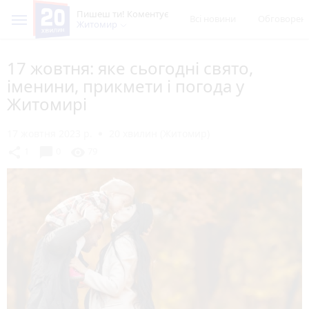
Пишеш ти! Коментує
Всі новини
Обговорен
Житомир
17 жовтня: яке сьогодні свято,
іменини, прикмети і погода у
Житомирі
17 жовтня 2023 р.
20 хвилин (Житомир)
chat_bubble
share
visibility
1
0
79