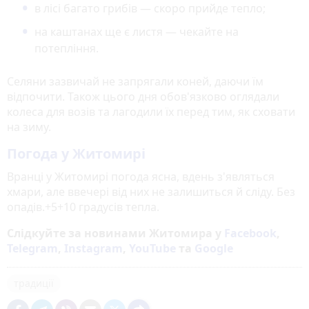
в лісі багато грибів — скоро прийде тепло;
на каштанах ще є листя — чекайте на
потепління.
Селяни зазвичай не запрягали коней, даючи їм
відпочити. Також цього дня обов'язково оглядали
колеса для возів та лагодили їх перед тим, як сховати
на зиму.
Погода у Житомирі
Вранці у Житомирі погода ясна, вдень з'являться
хмари, але ввечері від них не залишиться й сліду. Без
опадів.+5+10 градусів тепла.
Слідкуйте за новинами Житомира у
Facebook
,
Telegram
,
Instagram
,
YouTube
та
Google
традиції