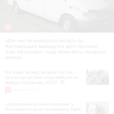
19
«Для них не знайшлося місця?» На
Житомирщині маршрутки двічі проїхали
17 липня 2026 р.
повз військових: люди вимагають покарати
винних
Житомир четвертий день поспіль
протестує: містяни знову вийшли на
майдан Корольова. ФОТО
photo_camera
13
20 липня 2026 р.
«Затримання за лічені хвилини»: у
Житомирі в мережі поширюють відео