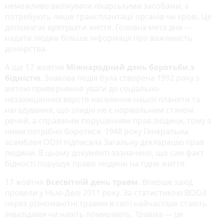
неможливо вилікувати лікарськими засобами, а
потребують лише трансплантації органів чи крові. Це
допомагає врятувати життя. Головна мета дня —
надати людям більше інформації про важливість
донорства.
А ще 17 жовтня
Міжнародний день боротьби з
бідністю
. Знакова подія була створена 1992 року з
метою привернення уваги до соціально-
незахищенних верств населення нашої планети та
нагадування, що злидні не є нормальним станом
речей, а справжнім порушенням прав людини, тому з
ними потрібно боротися. 1948 року Генеральна
асамблея ООН підписала Загальну декларацію прав
людини. В цьому документі зазначено, що сам факт
бідності порушує право людини на гідне життя.
17 жовтня
Всесвітній день травм
. Вперше захід
провели у Нью-Делі 2011 року. За статистикою ВООЗ
через різноманітні травми в світі найчастіше стають
інвалідами чи навіть помирають. Травма — це