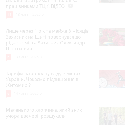
силового затримання чоловіка
працівниками ТЦК. ВІДЕО
play_circle_filled
11
18 липня 2026 р.
Лише через 1 рік та майже 8 місяців
Захисник на Щиті повернувся до
рідного міста Захисник Олександр
Піонткевич
6
13 липня 2026 р.
Тарифи на холодну воду в містах
України. Чекаємо підвищення в
Житомирі?
6
14 липня 2026 р.
Маленького хлопчика, який зник
учора ввечері, розшукали