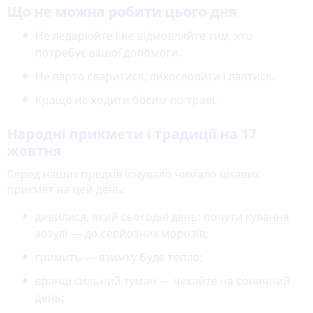
Що не можна робити цього дня
Не ледарюйте і не відмовляйте тим, хто
потребує вашої допомоги.
Не варто сваритися, лихословити і лаятися.
Краще не ходити босим по траві.
Народні прикмети і традиції на 17
жовтня
Серед наших предків існувало чимало цікавих
прикмет на цей день:
дивилися, який сьогодні день: почути кування
зозулі — до серйозних морозів;
гримить — взимку буде тепло;
вранці сильний туман — чекайте на сонячний
день;