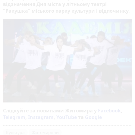
відзначення Дня міста у літньому театрі
"Ракушка" міського парку культури і відпочинку.
Слідкуйте за новинами Житомира у
Facebook
,
Telegram
,
Instagram
,
YouTube
та
Google
Культура
Житомиряни