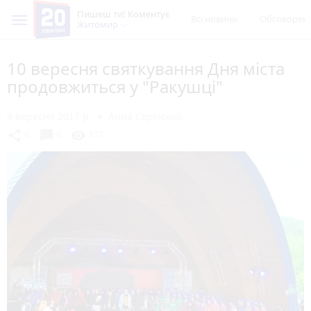
Пишеш ти! Коментує
Всі новини
Обговорен
Житомир
10 вересня святкування Дня міста
продовжиться у "Ракушці"
9 вересня 2017 р.
Анна Сергієнко
chat_bubble
share
visibility
0
0
107