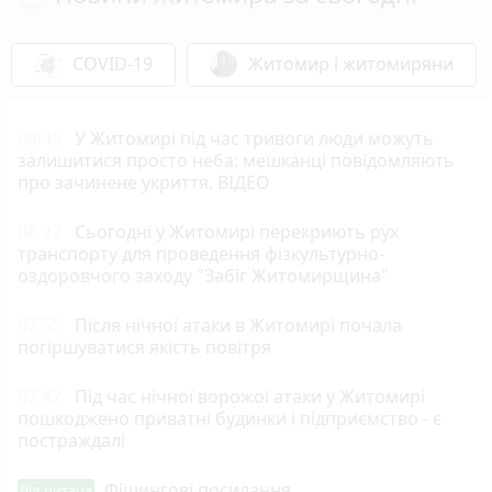
COVID-19
Житомир і житомиряни
08:45
У Житомирі під час тривоги люди можуть
залишитися просто неба: мешканці повідомляють
про зачинене укриття. ВІДЕО
08:27
Сьогодні у Житомирі перекриють рух
транспорту для проведення фізкультурно-
оздоровчого заходу "Забіг Житомирщина"
07:55
Після нічної атаки в Житомирі почала
погіршуватися якість повітря
07:42
Під час нічної ворожої атаки у Житомирі
пошкоджено приватні будинки і підприємство - є
постраждалі
Фішингові посилання
Від читача