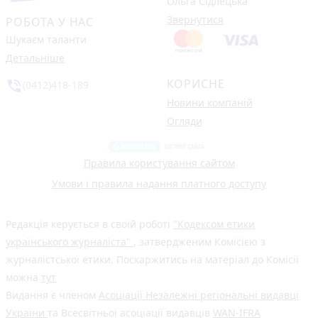
Ольга Сідлецька
Звернутися
РОБОТА У НАС
Шукаєм таланти
Детальніше
КОРИСНЕ
phone_in_talk
(0412)418-189
Новини компаній
Огляди
Правила користування сайтом
Умови і правила надання платного доступу
Редакція керується в своїй роботі
"Кодексом етики
українського журналіста"
, затвердженим Комісією з
журналістської етики. Поскаржитись на матеріал до Комісії
можна
тут
Видання є членом
Асоціації Незалежні регіональні видавці
України
та Всесвітньої асоціації видавців
WAN-IFRA