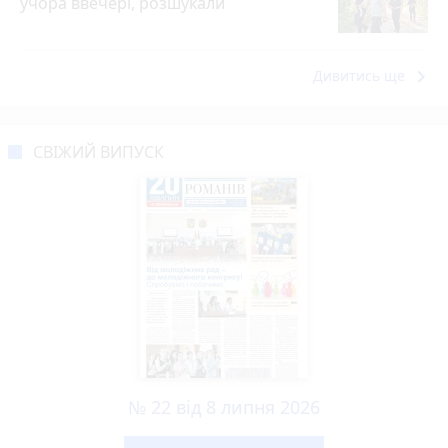
учора ввечері, розшукали
keyboard_arrow_right
Дивитись ще
СВІЖИЙ ВИПУСК
№ 22 від 8 липня 2026