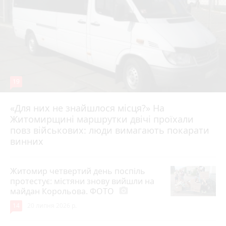
19
«Для них не знайшлося місця?» На
Житомирщині маршрутки двічі проїхали
17 липня 2026 р.
повз військових: люди вимагають покарати
винних
Житомир четвертий день поспіль
протестує: містяни знову вийшли на
майдан Корольова. ФОТО
photo_camera
14
20 липня 2026 р.