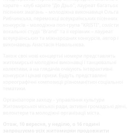
карате – клуб карате "До Дзьо", лауреат багатьох
пісенних змагань – молодіжна виконавиця Ольга
Рибчинська, переможці всеукраїнських пісенних
конкурсів – молодіжна поп-група "KRISTI", солісти
вокальної студії "Brand" та її керівник – лауреат
всеукраїнських та міжнародних конкурсів, автор і
виконавець Анастасія Навольнєва.
Також свої нові концертні номери представлять
житомирські молодіжні виконавці і танцювальні
колективи, а на глядачів очікують інтерактивні
конкурси і цікаві призи. Будуть представлені
хореографічні композиції різноманітної соціальної
тематики.
Організатори заходу – управління культури
Житомирської міської ради, активні громадські діячі,
волонтери та молодіжні організації міста.
Отож, 10 вересня, у неділю, о 16 годині
запрошуємо усіх житомирян продовжити