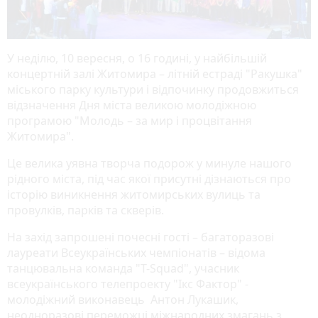
У неділю, 10 вересня, о 16 годині, у найбільшій
концертній залі Житомира – літній естраді "Ракушка"
міського парку культури і відпочинку продовжиться
відзначення Дня міста великою молодіжною
програмою "Молодь – за мир і процвітання
Житомира".
Це велика уявна творча подорож у минуле нашого
рідного міста, під час якої присутні дізнаються про
історію виникнення житомирських вулиць та
провулків, парків та скверів.
На захід запрошені почесні гості – багаторазові
лауреати Всеукраїнських чемпіонатів – відома
танцювальна команда "T-Squad", учасник
всеукраїнського телепроекту "Ікс Фактор" -
молодіжний виконавець Антон Лукашик,
неодноразові переможці міжнародних змагань з