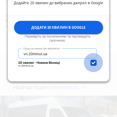
Вчора о 17:11
Додайте 20 хвилин до вибраних джерел в Google
Увага жителям Житомирщини!
Найближчим часом не нехтуйте
сигналами повітряної тривоги!
ДОДАТИ 20 ХВИЛИН В GOOGLE
Вчора о 22:00
keyboard_arrow_right
Дивитись ще
коментують
Найчастіше