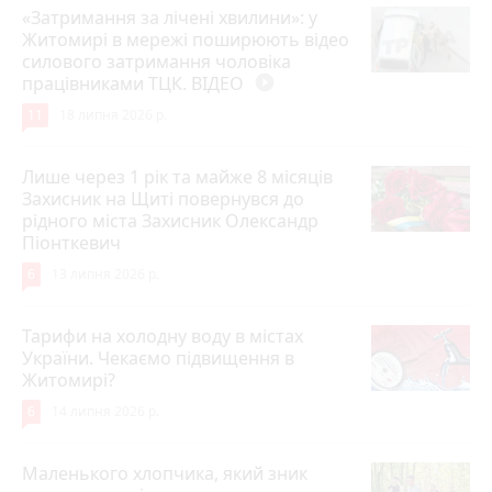
«Затримання за лічені хвилини»: у
Житомирі в мережі поширюють відео
силового затримання чоловіка
працівниками ТЦК. ВІДЕО
play_circle_filled
11
18 липня 2026 р.
Лише через 1 рік та майже 8 місяців
Захисник на Щиті повернувся до
рідного міста Захисник Олександр
Піонткевич
6
13 липня 2026 р.
Тарифи на холодну воду в містах
України. Чекаємо підвищення в
Житомирі?
6
14 липня 2026 р.
Маленького хлопчика, який зник