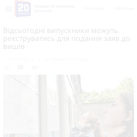
Пишеш ти! Коментує
Всі новини
Обговорен
Житомир
Відсьогодні випускники можуть
реєструватись для подання заяв до
вишів
1 липня 2021 р.
20 хвилин (Житомир)
chat_bubble
share
visibility
0
0
8