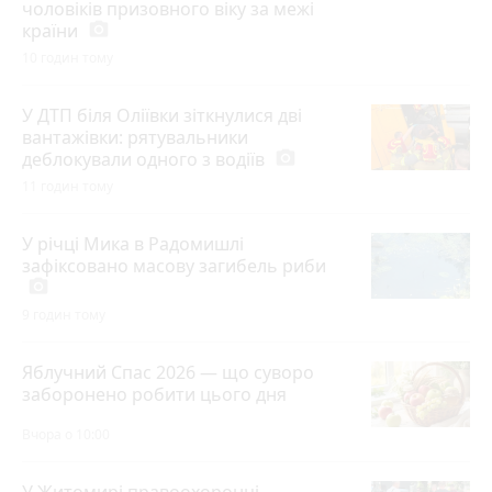
чоловіків призовного віку за межі
країни
photo_camera
10 годин тому
У ДТП біля Оліївки зіткнулися дві
вантажівки: рятувальники
деблокували одного з водіїв
photo_camera
11 годин тому
У річці Мика в Радомишлі
зафіксовано масову загибель риби
photo_camera
9 годин тому
Яблучний Спас 2026 — що суворо
заборонено робити цього дня
Вчора о 10:00
У Житомирі правоохоронці