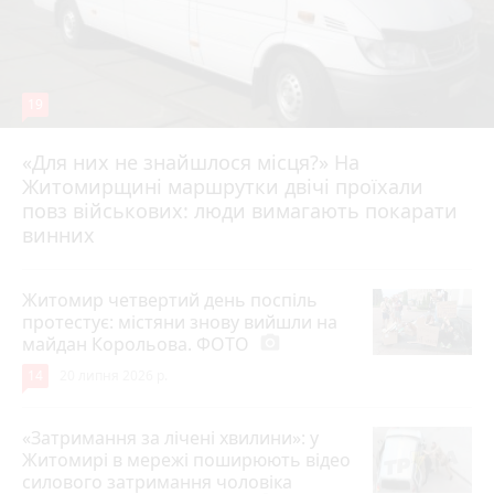
19
«Для них не знайшлося місця?» На
Житомирщині маршрутки двічі проїхали
17 липня 2026 р.
повз військових: люди вимагають покарати
винних
Житомир четвертий день поспіль
протестує: містяни знову вийшли на
майдан Корольова. ФОТО
photo_camera
14
20 липня 2026 р.
«Затримання за лічені хвилини»: у
Житомирі в мережі поширюють відео
силового затримання чоловіка