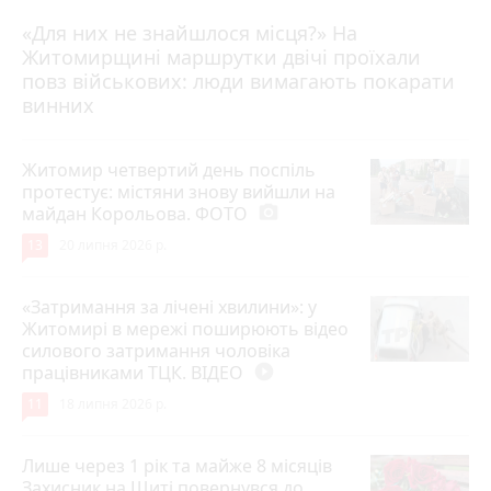
«Для них не знайшлося місця?» На
Житомирщині маршрутки двічі проїхали
17 липня 2026 р.
повз військових: люди вимагають покарати
винних
Житомир четвертий день поспіль
протестує: містяни знову вийшли на
майдан Корольова. ФОТО
photo_camera
13
20 липня 2026 р.
«Затримання за лічені хвилини»: у
Житомирі в мережі поширюють відео
силового затримання чоловіка
працівниками ТЦК. ВІДЕО
play_circle_filled
11
18 липня 2026 р.
Лише через 1 рік та майже 8 місяців
Захисник на Щиті повернувся до