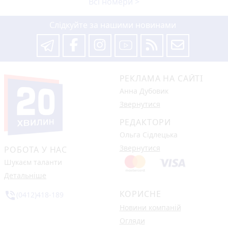
Всі номери >
Слідкуйте за нашими новинами
РЕКЛАМА НА САЙТІ
Анна Дубовик
Звернутися
РЕДАКТОРИ
Ольга Сідлецька
Звернутися
РОБОТА У НАС
Шукаєм таланти
Детальніше
КОРИСНЕ
phone_in_talk
(0412)418-189
Новини компаній
Огляди