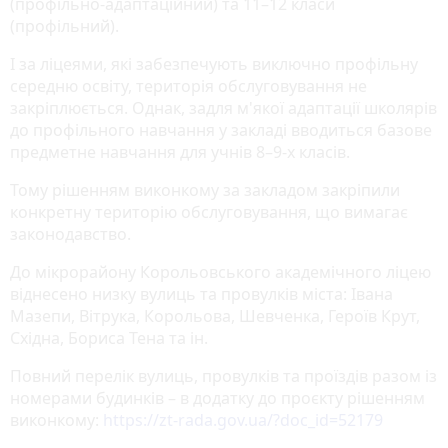
(профільно-адаптаційний) та 11–12 класи
(профільний).
І за ліцеями, які забезпечують виключно профільну
середню освіту, територія обслуговування не
закріплюється. Однак, задля м'якої адаптації школярів
до профільного навчання у закладі вводиться базове
предметне навчання для учнів 8–9-х класів.
Тому рішенням виконкому за закладом закріпили
конкретну територію обслуговування, що вимагає
законодавство.
До мікрорайону Корольовського академічного ліцею
віднесено низку вулиць та провулків міста: Івана
Мазепи, Вітрука, Корольова, Шевченка, Героїв Крут,
Східна, Бориса Тена та ін.
Повний перелік вулиць, провулків та проїздів разом із
номерами будинків – в додатку до проєкту рішенням
виконкому:
https://zt-rada.gov.ua/?doc_id=52179