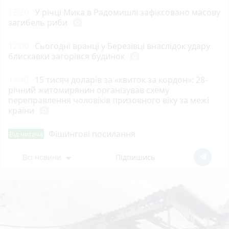
12:20
У річці Мика в Радомишлі зафіксовано масову
загибель риби
photo_camera
12:00
Сьогодні вранці у Березівці внаслідок удару
блискавки загорівся будинок
photo_camera
11:40
15 тисяч доларів за «квиток за кордон»: 28-
річний житомирянин організував схему
переправлення чоловіків призовного віку за межі
країни
photo_camera
Фішингові посилання
Від читача
Всі новини
Підпишись