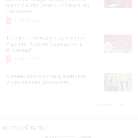
рідного міста Захисник Олександр
Піонткевич
6
13 липня 2026 р.
Тарифи на холодну воду в містах
України. Чекаємо підвищення в
Житомирі?
6
14 липня 2026 р.
Маленького хлопчика, який зник
учора ввечері, розшукали
keyboard_arrow_right
Дивитись ще
СВІЖИЙ ВИПУСК