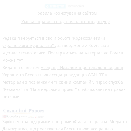
Правила користування сайтом
Умови і правила надання платного доступу
Редакція керується в своїй роботі
"Кодексом етики
українського журналіста"
, затвердженим Комісією з
журналістської етики. Поскаржитись на матеріал до Комісії
можна
тут
Видання є членом
Асоціації Незалежні регіональні видавці
України
та Всесвітньої асоціації видавців
WAN-IFRA
Матеріали з позначками "Новини компаній", "Прес-служба",
"Реклама" та "Партнерський проєкт" опубліковані на правах
реклами.
Здійснено за підтримки програми «Сильніші разом: Медіа та
Демократія», що реалізується Всесвітньою асоціацією