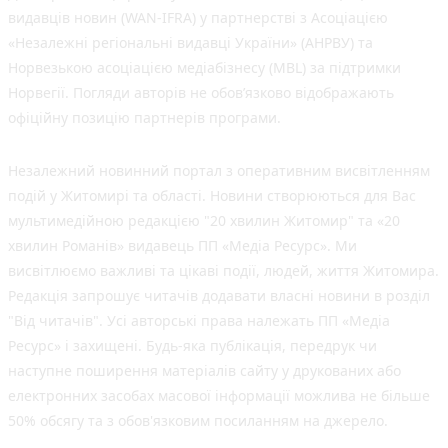
видавців новин (WAN-IFRA) у партнерстві з Асоціацією
«Незалежні регіональні видавці України» (АНРВУ) та
Норвезькою асоціацією медіабізнесу (MBL) за підтримки
Норвегії. Погляди авторів не обов’язково відображають
офіційну позицію партнерів програми.
Незалежний новинний портал з оперативним висвітленням
подій у Житомирі та області. Новини створюються для Вас
мультимедійною редакцією "20 хвилин Житомир" та «20
хвилин Романів» видавець ПП «Медіа Ресурс». Ми
висвітлюємо важливі та цікаві події, людей, життя Житомира.
Редакція запрошує читачів додавати власні новини в розділ
"Від читачів". Усі авторські права належать ПП «Медіа
Ресурс» і захищені. Будь-яка публiкацiя, передрук чи
наступне поширення матеріалів сайту у друкованих або
електронних засобах масової інформації можлива не більше
50% обсягу та з обов'язковим посиланням на джерело.