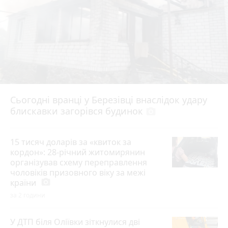
Сьогодні вранці у Березівці внаслідок удару
блискавки загорівся будинок
photo_camera
15 тисяч доларів за «квиток за
кордон»: 28-річний житомирянин
організував схему переправлення
чоловіків призовного віку за межі
країни
photo_camera
за 2 години
У ДТП біля Оліївки зіткнулися дві