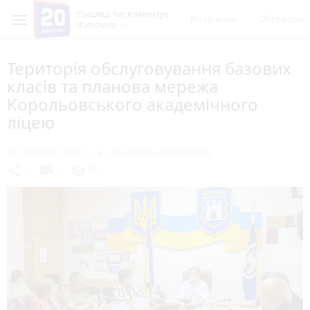
Пишеш ти! Коментує
Всі новини
Обговорен
Житомир
Територія обслуговування базових
класів та планова мережа
Корольовського академічного
ліцею
18 червня 2026 р.
20 хвилин (Житомир)
chat_bubble
share
visibility
0
0
39