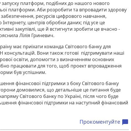
у запуску платформ, подібних до нашого нового
ньої платформи. Аби розробити та впровадити здорову
 забезпечення, ресурсів цифрового навчання,
Інтернету, центрів обробки даних; під усе це
ктивні закупівлі, ще й встигнути зробити це вчасно -
ояснила Лілія Гриневич.
аїну має приїхати команда Світового банку для
 консультацій. Вони також готові підтримувати наші
рової освіти, допомогти з визначенням основних
рібно працювати для того, щоб проект впровадження
форми був успішним.
ення фінансової підтримки з боку Світового банку
Сторони домовилися, що детальніше це питання буде
пряму Світового банку по Україні, після чого буде
ьшення фінансової підтримки на наступний фінансовий
Прокоментуйте
chat_bubble