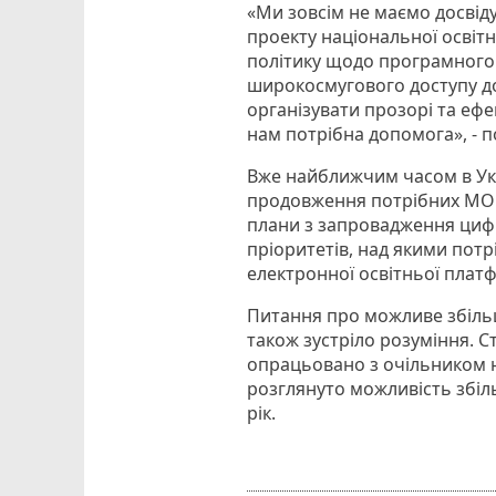
«Ми зовсім не маємо досвід
проекту національної освіт
політику щодо програмного
широкосмугового доступу до 
організувати прозорі та ефе
нам потрібна допомога», - п
Вже найближчим часом в Укр
продовження потрібних МОН
плани з запровадження циф
пріоритетів, над якими пот
електронної освітньої плат
Питання про можливе збільш
також зустріло розуміння. 
опрацьовано з очільником на
розглянуто можливість збіл
рік.