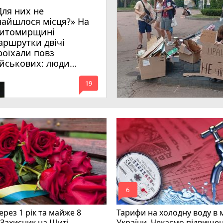
Для них не
найшлося місця?» На
итомирщині
аршрутки двічі
роїхали повз
ійськових: люди
имагають покарати
mode_comment
инних
19
mode_comment
6
рез 1 рік та майже 8
Тарифи на холодну воду в 
 Захисник на Щиті
України. Чекаємо підвищен