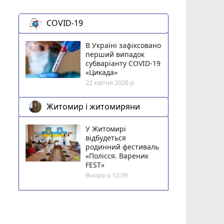
COVID-19
В Україні зафіксовано
перший випадок
субваріанту COVID-19
«Цикада»
22 квітня 2026 р.
Житомир і житомиряни
У Житомирі
відбудеться
родинний фестиваль
«Полісся. Вареник
FEST»
Вчора о 12:39