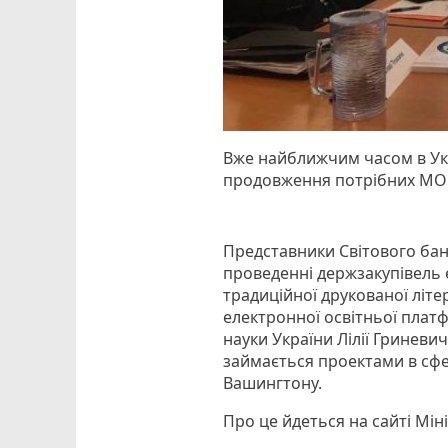
Вже найближчим часом в Укр
продовження потрібних МОН
Представники Світового ба
проведенні держзакупівель е
традиційної друкованої літе
електронної освітньої платф
науки України Лілії Гриневи
займається проектами в сфер
Вашингтону.
Про це йдеться на сайті Міні