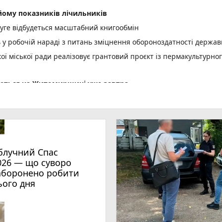
ому показників лічильників
уге відбудеться масштабний книгообмін
ь у робочій нараді з питань зміцнення обороноздатності держав
 міської ради реалізовує грантовий проєкт із пермакультурно
куються на Житомирщині уже завтра
ої енергетики для ветеранів, ветеранок та їхніх сімей
шлюбу нічого не змінює
становлення вікон – засуджено до 2 років ув’язнення жителя
блучний Спас
в виїжджали на гасіння загорянь сухої рослинності
026 — що суворо
ль «Полісся. Вареник FEST»
аборонено робити
ього дня
мпіонату України з акватлону!
 конкурс юних музикантів «Richter Junior Competition»
е!