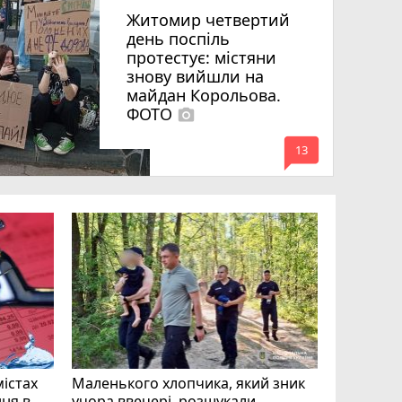
Житомир четвертий
день поспіль
протестує: містяни
знову вийшли на
майдан Корольова.
ФОТО
photo_camera
mode_comment
13
«Затриман
Житомир
відео си
чоловіка
ВІДЕО
play_circle_filled
mode_comment
11
містах
Маленького хлопчика, який зник
ня в
учора ввечері, розшукали