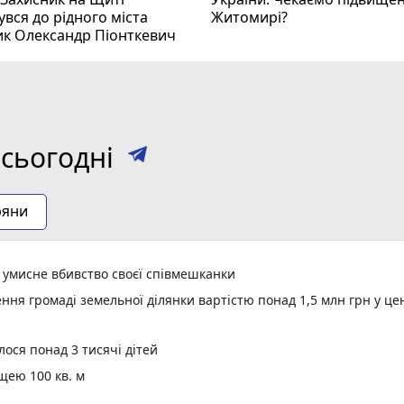
вся до рідного міста
Житомирі?
ик Олександр Піонткевич
сьогодні
ряни
а умисне вбивство своєї співмешканки
ня громаді земельної ділянки вартістю понад 1,5 млн грн у це
ося понад 3 тисячі дітей
щею 100 кв. м