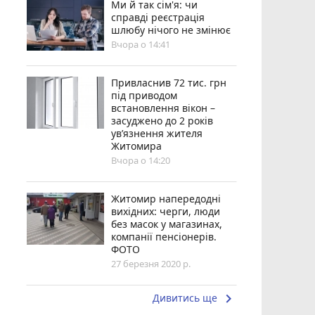
Ми й так сім'я: чи
справді реєстрація
шлюбу нічого не змінює
Вчора о 14:41
Привласнив 72 тис. грн
під приводом
встановлення вікон –
засуджено до 2 років
ув’язнення жителя
Житомира
Вчора о 14:20
Житомир напередодні
вихідних: черги, люди
без масок у магазинах,
компанії пенсіонерів.
ФОТО
27 березня 2020 р.
keyboard_arrow_right
Дивитись ще