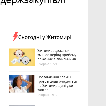
Сьогодні у Житомирі
Житомирводоканал
змінює період прийому
показників лічильників
Вчора о 16:21
Послаблення спеки і
грозові дощі очікуються
на Житомирщині уже
завтра
Вчора о 15:19