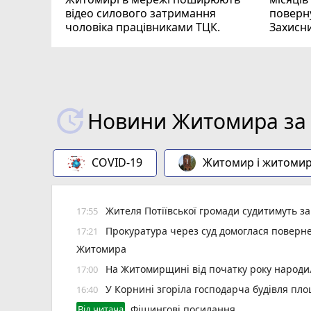
відео силового затримання
поверну
чоловіка працівниками ТЦК.
Захисн
ВІДЕО
play_circle_filled
Новини Житомира за 
COVID-19
Житомир і житоми
Жителя Потіївської громади судитимуть з
17:55
Прокуратура через суд домоглася повернен
17:21
Житомира
На Житомирщині від початку року народил
17:00
У Корнині згоріла господарча будівля пло
16:40
Від читача
Фішингові посилання