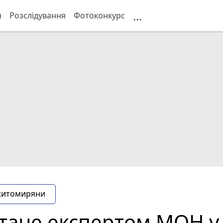
...
я
Розслідування
Фотоконкурс
житомиряни
стане експертом МОН у