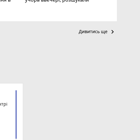
keyboard_arrow_right
Дивитись ще
нтрі