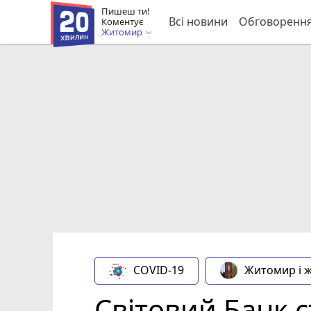
Пишеш ти!
Всі новини
Обговоренн
Коментує
Житомир
COVID-19
Житомир і 
Світовий Банк 