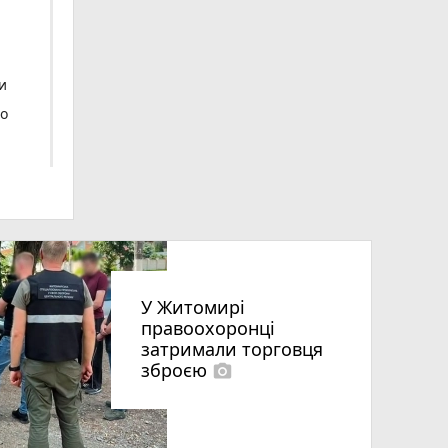
и
го
У Житомирі
правоохоронці
затримали торговця
зброєю
photo_camera