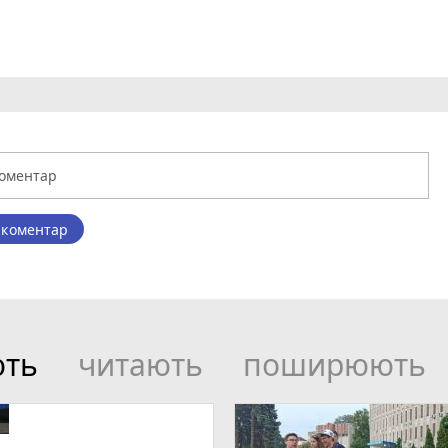
 коментар
ють
читають
поширюють