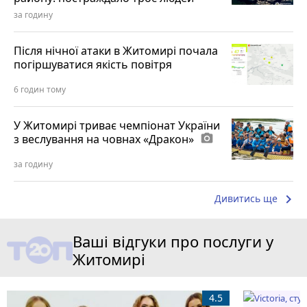
за годину
Після нічної атаки в Житомирі почала
погіршуватися якість повітря
6 годин тому
У Житомирі триває чемпіонат України
з веслування на човнах «Дракон»
photo_camera
за годину
keyboard_arrow_right
Дивитись ще
Ваші відгуки про послуги у
Житомирі
4.5