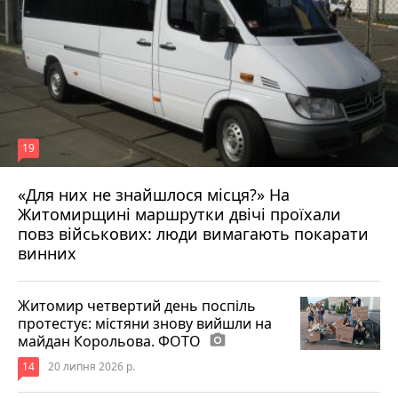
19
«Для них не знайшлося місця?» На
Житомирщині маршрутки двічі проїхали
17 липня 2026 р.
повз військових: люди вимагають покарати
винних
Житомир четвертий день поспіль
протестує: містяни знову вийшли на
майдан Корольова. ФОТО
photo_camera
14
20 липня 2026 р.