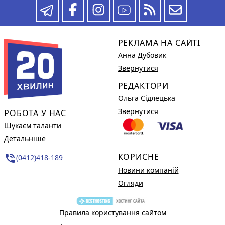
РЕКЛАМА НА САЙТІ
Анна Дубовик
Звернутися
РЕДАКТОРИ
Ольга Сідлецька
Звернутися
РОБОТА У НАС
Шукаєм таланти
Детальніше
КОРИСНЕ
phone_in_talk
(0412)418-189
Новини компаній
Огляди
Правила користування сайтом