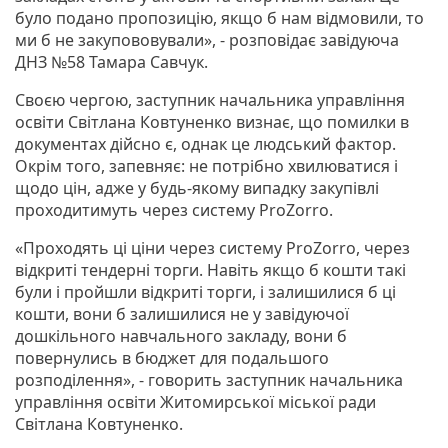
було подано пропозицію, якщо б нам відмовили, то
ми б не закупововували», - розповідає завідуюча
ДНЗ №58 Тамара Савчук.
Своєю чергою, заступник начальника управління
освіти Світлана Ковтуненко визнає, що помилки в
документах дійсно є, однак це людський фактор.
Окрім того, запевняє: не потрібно хвилюватися і
щодо цін, адже у будь-якому випадку закупівлі
проходитимуть через систему ProZorro.
«Проходять ці ціни через систему ProZorro, через
відкриті тендерні торги. Навіть якщо б кошти такі
були і пройшли відкриті торги, і залишилися б ці
кошти, вони б залишилися не у завідуючої
дошкільного навчального закладу, вони б
повернулись в бюджет для подальшого
розподілення», - говорить заступник начальника
управління освіти Житомирської міської ради
Світлана Ковтуненко.