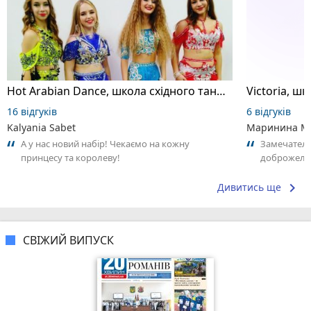
Hot Arabian Dance, школа східного танцю
16 відгуків
6 відгуків
Kalyania Sabet
Маринина М
А у нас новий набір! Чекаємо на кожну
Замечатель
принцесу та королеву!
доброжела
коллективо
keyboard_arrow_right
Дивитись ще
СВІЖИЙ ВИПУСК