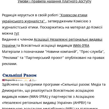
Умови і правила надання платного доступу
Редакція керується в своїй роботі
"Кодексом етики
українського журналіста"
, затвердженим Комісією з
журналістської етики. Поскаржитись на матеріал до Комісії
можна
тут
Видання є членом
Асоціації Незалежні регіональні видавці
України
та Всесвітньої асоціації видавців
WAN-IFRA
Матеріали з позначками "Новини компаній", "Прес-служба",
"Реклама" та "Партнерський проєкт" опубліковані на правах
реклами.
Здійснено за підтримки програми «Сильніші разом: Медіа та
Демократія», що реалізується Всесвітньою асоціацією
видавців новин (WAN-IFRA) у партнерстві з Асоціацією
«Незалежні регіональні видавці України» (АНРВУ) та
Норвезькою асоціацією медіабізнесу (MBL) за підтримки