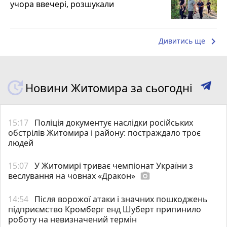
учора ввечері, розшукали
keyboard_arrow_right
Дивитись ще
Новини Житомира за сьогодні
15:17
Поліція документує наслідки російських
обстрілів Житомира і району: постраждало троє
людей
15:07
У Житомирі триває чемпіонат України з
веслування на човнах «Дракон»
photo_camera
14:54
Після ворожої атаки і значних пошкоджень
підприємство Кромберг енд Шуберт припинило
роботу на невизначений термін