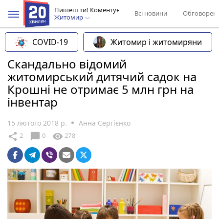
Пишеш ти! Коментує
Всі новини
Обговорен
Житомир
COVID-19
Житомир і житомиряни
Скандально відомий
житомирський дитячий садок на
Крошні не отримає 5 млн грн на
інвентар
15 лютого 2018 р.
Анна Сергієнко
chat_bubble
share
visibility
2
0
278