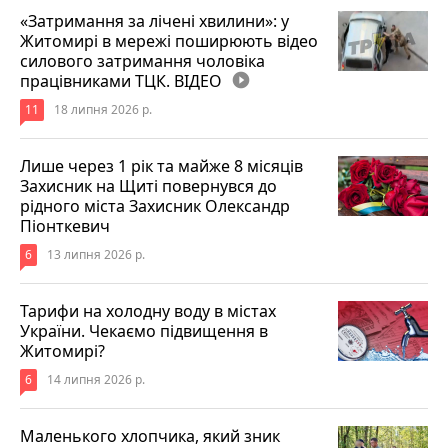
«Затримання за лічені хвилини»: у
Житомирі в мережі поширюють відео
силового затримання чоловіка
працівниками ТЦК. ВІДЕО
play_circle_filled
11
18 липня 2026 р.
Лише через 1 рік та майже 8 місяців
Захисник на Щиті повернувся до
рідного міста Захисник Олександр
Піонткевич
6
13 липня 2026 р.
Тарифи на холодну воду в містах
України. Чекаємо підвищення в
Житомирі?
6
14 липня 2026 р.
Маленького хлопчика, який зник