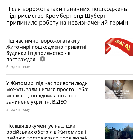
Після ворожої атаки і значних пошкоджень
підприємство Кромберг енд Шуберт
припинило роботу на невизначений термін
Під час нічної ворожої атаки у
Житомирі пошкоджено приватні
будинки і підприємство - є
постраждалі
play_circle_filled
6 годин тому
У Житомирі під час тривоги люди
можуть залишитися просто неба:
мешканці повідомляють про
зачинене укриття. ВІДЕО
5 годин тому
Поліція документує наслідки
російських обстрілів Житомира і
району: постраждало троє людей