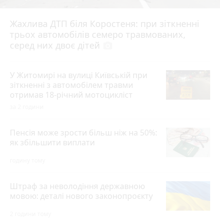
Жахлива ДТП біля Коростеня: при зіткненні
трьох автомобілів семеро травмованих,
серед них двоє дітей
photo_camera
У Житомирі на вулиці Київській при
зіткненні з автомобілем травми
отримав 18-річний мотоцикліст
за 2 години
Пенсія може зрости більш ніж на 50%:
як збільшити виплати
годину тому
Штраф за неволодіння державною
мовою: деталі нового законопроєкту
2 години тому