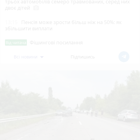
трьох автомобілів семеро травмованих, серед них
двоє дітей
photo_camera
13:15
Пенсія може зрости більш ніж на 50%: як
збільшити виплати
Фішингові посилання
Від читача
Всі новини
Підпишись