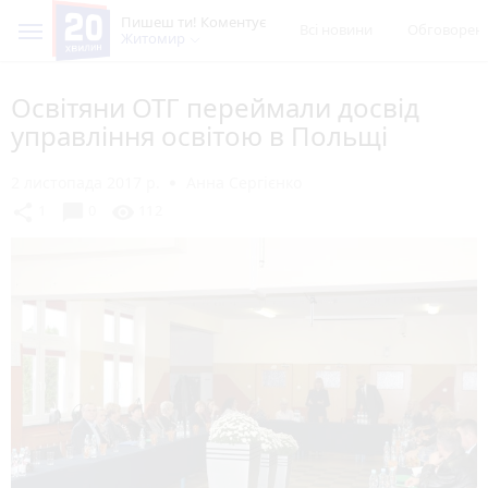
Пишеш ти! Коментує
Всі новини
Обговорен
Житомир
Освітяни ОТГ переймали досвід
управління освітою в Польщі
2 листопада 2017 р.
Анна Сергієнко
chat_bubble
share
visibility
1
0
112