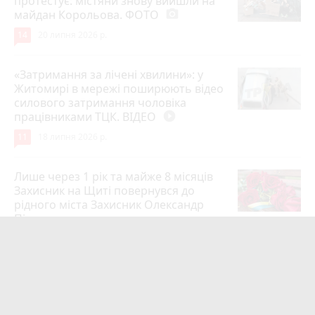
протестує: містяни знову вийшли на
майдан Корольова. ФОТО
photo_camera
14
20 липня 2026 р.
«Затримання за лічені хвилини»: у
Житомирі в мережі поширюють відео
силового затримання чоловіка
працівниками ТЦК. ВІДЕО
play_circle_filled
11
18 липня 2026 р.
Лише через 1 рік та майже 8 місяців
Захисник на Щиті повернувся до
рідного міста Захисник Олександр
Піонткевич
6
13 липня 2026 р.
Тарифи на холодну воду в містах
України. Чекаємо підвищення в
Житомирі?