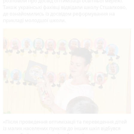
розповіли про досвід оптимізації освітньої мережі.
Також українські фахівці відвідали школу Стшалково,
де ознайомились із досвідом реформування на
прикладі молодшої школи.
«Після проведення оптимізації та переведення дітей
із малих населених пунктів до інших шкіл відбувся