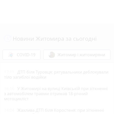
Новини Житомира за сьогодні
COVID-19
Житомир і житомиряни
17:11
ДТП біля Туровця: рятувальники деблокували
тіло загиблої водійки
16:16
У Житомирі на вулиці Київській при зіткненні
з автомобілем травми отримав 18-річний
мотоцикліст
14:04
Жахлива ДТП біля Коростеня: при зіткненні