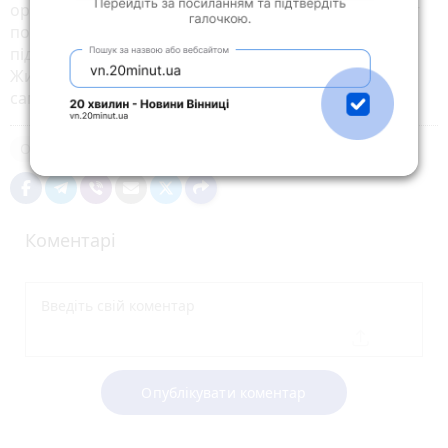
організувати навчання та інформування своїх колег
по тим прикладам, які побачили у Польщі», -
підсумував Василь Невмержицький, керівник
Житомирського Центру розвитку місцевого
самоврядування.​
Освіта
Люди
Коментарі
Опублікувати коментар