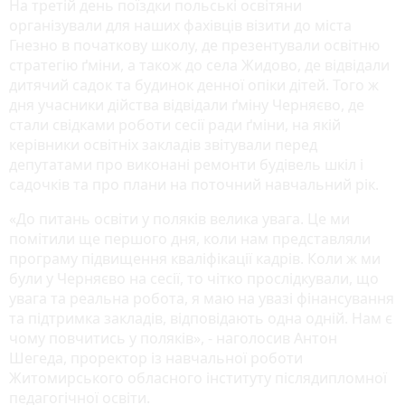
На третій день поїздки польські освітяни
організували для наших фахівців візити до міста
Гнезно в початкову школу, де презентували освітню
стратегію ґміни, а також до села Жидово, де відвідали
дитячий садок та будинок денної опіки дітей. Того ж
дня учасники дійства відвідали ґміну Черняєво, де
стали свідками роботи сесії ради ґміни, на якій
керівники освітніх закладів звітували перед
депутатами про виконані ремонти будівель шкіл і
садочків та про плани на поточний навчальний рік.
«До питань освіти у поляків велика увага. Це ми
помітили ще першого дня, коли нам представляли
програму підвищення кваліфікації кадрів. Коли ж ми
були у Черняєво на сесії, то чітко прослідкували, що
увага та реальна робота, я маю на увазі фінансування
та підтримка закладів, відповідають одна одній. Нам є
чому повчитись у поляків», - наголосив Антон
Шегеда, проректор із навчальної роботи
Житомирського обласного інституту післядипломної
педагогічної освіти.