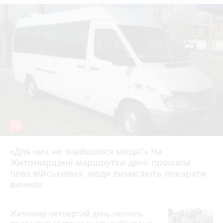
19
«Для них не знайшлося місця?» На
Житомирщині маршрутки двічі проїхали
17 липня 2026 р.
повз військових: люди вимагають покарати
винних
Житомир четвертий день поспіль