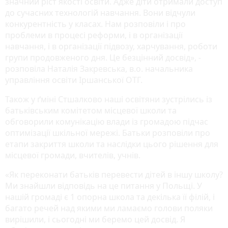
значний ріст якості освіти. Адже діти отримали доступ
до сучасних технологій навчання. Вони відчули
конкурентність у класах. Нам розповіли і про
проблеми в процесі реформи, і в організації
навчання, і в організації підвозу, харчування, роботи
групи продовженого дня. Це безцінний досвід», -
розповіла Наталія Закревська, в.о. начальника
управління освіти Іршанської ОТГ.
Також у ґміні Стшалково наші освітяни зустрілись із
батьківським комітетом місцевої школи та
обговорили комунікацію влади із громадою підчас
оптимізації шкільної мережі. Батьки розповіли про
етапи закриття школи та наслідки цього рішення для
місцевої громади, вчителів, учнів.
«Як переконати батьків перевести дітей в іншу школу?
Ми знайшли відповідь на це питання у Польщі. У
нашій громаді є 1 опорна школа та декілька її філій, і
багато речей над якими ми ламаємо голови поляки
вирішили, і сьогодні ми беремо цей досвід. Я