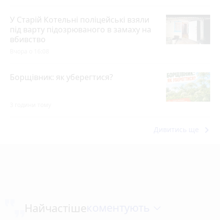
У Старій Котельні поліцейські взяли
під варту підозрюваного в замаху на
вбивство
Вчора о 16:08
Борщівник: як уберегтися?
3 години тому
keyboard_arrow_right
Дивитись ще
коментують
Найчастіше