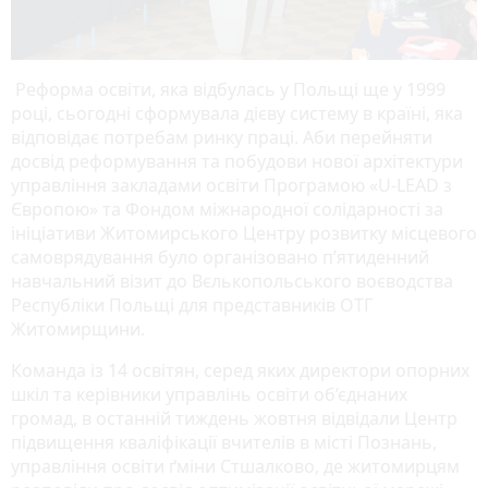
Реформа освіти, яка відбулась у Польщі ще у 1999
році, сьогодні сформувала дієву систему в країні, яка
відповідає потребам ринку праці. Аби перейняти
досвід реформування та побудови нової архітектури
управління закладами освіти Програмою «U-LEAD з
Європою» та Фондом міжнародної солідарності за
ініціативи Житомирського Центру розвитку місцевого
самоврядування було організовано п’ятиденний
навчальний візит до Вєлькопольського воєводства
Республіки Польщі для представників ОТГ
Житомирщини.
Команда із 14 освітян, серед яких директори опорних
шкіл та керівники управлінь освіти об’єднаних
громад, в останній тиждень жовтня відвідали Центр
підвищення кваліфікації вчителів в місті Познань,
управління освіти ґміни Стшалково, де житомирцям