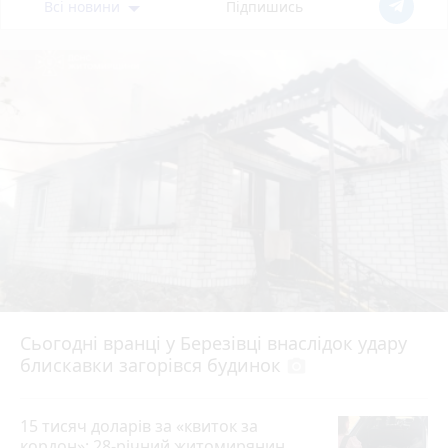
Всі новини
Підпишись
Сьогодні вранці у Березівці внаслідок удару
блискавки загорівся будинок
photo_camera
15 тисяч доларів за «квиток за
кордон»: 28-річний житомирянин