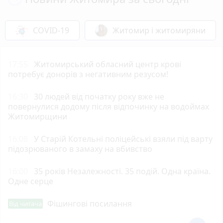
COVID-19
Житомир і житомиряни
17:55
Житомирський обласний центр крові
потребує донорів з негативним резусом!
16:30
30 людей від початку року вже не
повернулися додому після відпочинку на водоймах
Житомирщини
16:08
У Старій Котельні поліцейські взяли під варту
підозрюваного в замаху на вбивство
16:00
35 років Незалежності. 35 подій. Одна країна.
Одне серце
Фішингові посилання
Від читача