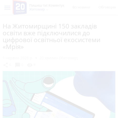
Пишеш ти! Коментує
Всі новини
Обговорен
Житомир
На Житомирщині 150 закладів
освіти вже підключилися до
цифрової освітньої екосистеми
«Мрія»
1 червня 2026 р.
20 хвилин (Житомир)
chat_bubble
share
visibility
0
0
8