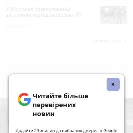
У Житомирі правоохоронці
затримали торговця зброєю
photo_camera
Вчора об 11:21
keyboard_arrow_right
Дивитись ще
×
коментують
Найчастіше
Читайте більше
перевірених
новин
Додайте 20 хвилин до вибраних джерел в Google