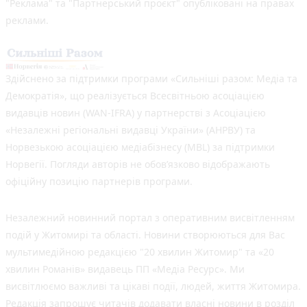
"Реклама" та "Партнерський проєкт" опубліковані на правах
реклами.
Здійснено за підтримки програми «Сильніші разом: Медіа та
Демократія», що реалізується Всесвітньою асоціацією
видавців новин (WAN-IFRA) у партнерстві з Асоціацією
«Незалежні регіональні видавці України» (АНРВУ) та
Норвезькою асоціацією медіабізнесу (MBL) за підтримки
Норвегії. Погляди авторів не обов’язково відображають
офіційну позицію партнерів програми.
Незалежний новинний портал з оперативним висвітленням
подій у Житомирі та області. Новини створюються для Вас
мультимедійною редакцією "20 хвилин Житомир" та «20
хвилин Романів» видавець ПП «Медіа Ресурс». Ми
висвітлюємо важливі та цікаві події, людей, життя Житомира.
Редакція запрошує читачів додавати власні новини в розділ