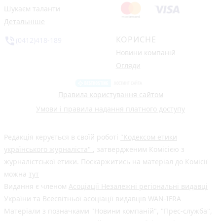
Шукаєм таланти
Детальніше
КОРИСНЕ
phone_in_talk
(0412)418-189
Новини компаній
Огляди
Правила користування сайтом
Умови і правила надання платного доступу
Редакція керується в своїй роботі
"Кодексом етики
українського журналіста"
, затвердженим Комісією з
журналістської етики. Поскаржитись на матеріал до Комісії
можна
тут
Видання є членом
Асоціації Незалежні регіональні видавці
України
та Всесвітньої асоціації видавців
WAN-IFRA
Матеріали з позначками "Новини компаній", "Прес-служба",