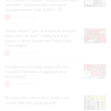
силового затримання чоловіка
працівниками ТЦК. ВІДЕО
play_circle_filled
11
18 липня 2026 р.
Лише через 1 рік та майже 8 місяців
Захисник на Щиті повернувся до
рідного міста Захисник Олександр
Піонткевич
6
13 липня 2026 р.
Тарифи на холодну воду в містах
України. Чекаємо підвищення в
Житомирі?
6
14 липня 2026 р.
Маленького хлопчика, який зник
учора ввечері, розшукали