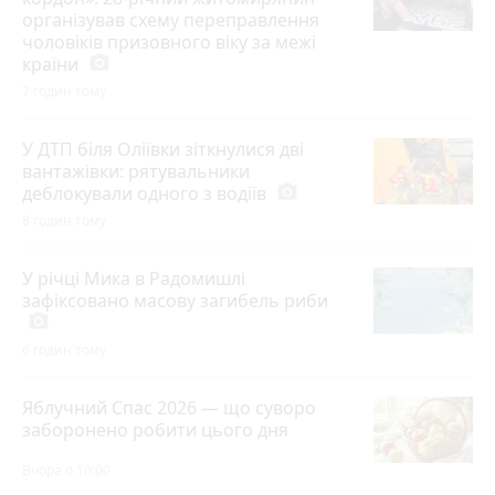
організував схему переправлення
чоловіків призовного віку за межі
країни
photo_camera
7 годин тому
У ДТП біля Оліївки зіткнулися дві
вантажівки: рятувальники
деблокували одного з водіїв
photo_camera
8 годин тому
У річці Мика в Радомишлі
зафіксовано масову загибель риби
photo_camera
6 годин тому
Яблучний Спас 2026 — що суворо
заборонено робити цього дня
Вчора о 10:00