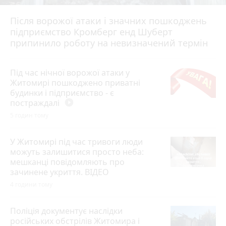
Після ворожої атаки і значних пошкоджень
підприємство Кромберг енд Шуберт
припинило роботу на невизначений термін
Під час нічної ворожої атаки у
Житомирі пошкоджено приватні
будинки і підприємство - є
постраждалі
play_circle_filled
5 годин тому
У Житомирі під час тривоги люди
можуть залишитися просто неба:
мешканці повідомляють про
зачинене укриття. ВІДЕО
4 години тому
Поліція документує наслідки
російських обстрілів Житомира і