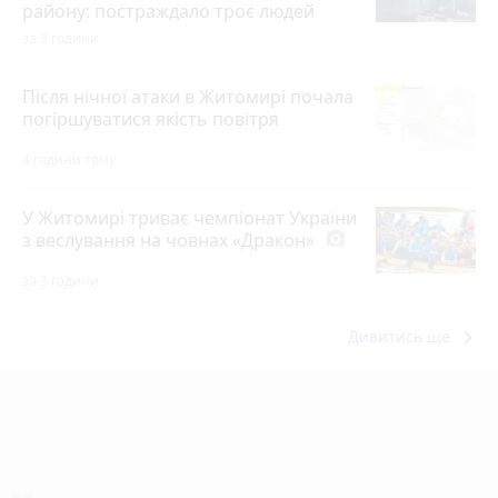
району: постраждало троє людей
за 3 години
Після нічної атаки в Житомирі почала
погіршуватися якість повітря
4 години тому
У Житомирі триває чемпіонат України
з веслування на човнах «Дракон»
photo_camera
за 3 години
keyboard_arrow_right
Дивитись ще