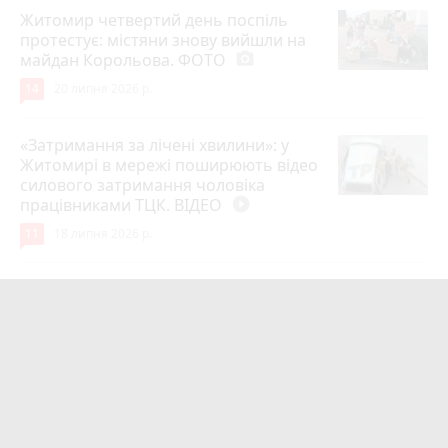
Житомир четвертий день поспіль
протестує: містяни знову вийшли на
майдан Корольова. ФОТО
photo_camera
14
20 липня 2026 р.
«Затримання за лічені хвилини»: у
Житомирі в мережі поширюють відео
силового затримання чоловіка
працівниками ТЦК. ВІДЕО
play_circle_filled
11
18 липня 2026 р.
Лише через 1 рік та майже 8 місяців
Захисник на Щиті повернувся до
рідного міста Захисник Олександр
Піонткевич
6
13 липня 2026 р.
Тарифи на холодну воду в містах