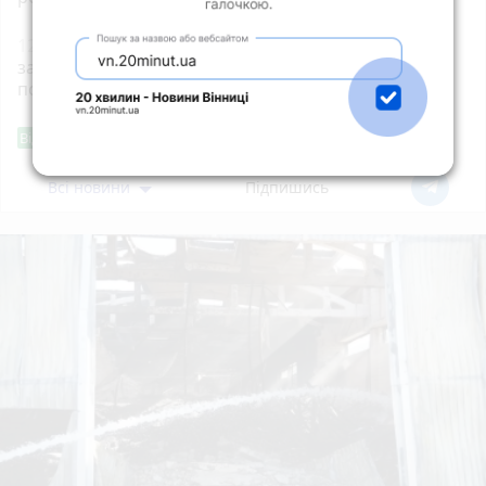
12:38
5 цікавих українських слів, які були
заборонені радянською владою, але вони
повернулися
Фішингові посилання
Від читача
Всі новини
Підпишись