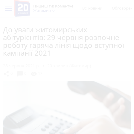
Пишеш ти! Коментує
Всі новини
Обговорен
Житомир
До уваги житомирських
абітурієнтів: 29 червня розпочне
роботу гаряча лінія щодо вступної
кампанії 2021
28 червня 2021 р.
20 хвилин (Житомир)
chat_bubble
share
visibility
0
0
17