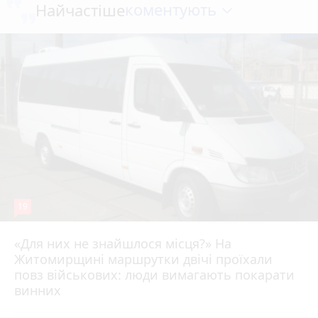
коментують
Найчастіше
19
«Для них не знайшлося місця?» На
Житомирщині маршрутки двічі проїхали
17 липня 2026 р.
повз військових: люди вимагають покарати
винних