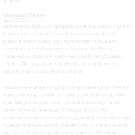
реклами.
Здійснено за підтримки програми «Сильніші разом: Медіа та
Демократія», що реалізується Всесвітньою асоціацією
видавців новин (WAN-IFRA) у партнерстві з Асоціацією
«Незалежні регіональні видавці України» (АНРВУ) та
Норвезькою асоціацією медіабізнесу (MBL) за підтримки
Норвегії. Погляди авторів не обов’язково відображають
офіційну позицію партнерів програми.
Незалежний новинний портал з оперативним висвітленням
подій у Житомирі та області. Новини створюються для Вас
мультимедійною редакцією "20 хвилин Житомир" та «20
хвилин Романів» видавець ПП «Медіа Ресурс». Ми
висвітлюємо важливі та цікаві події, людей, життя Житомира.
Редакція запрошує читачів додавати власні новини в розділ
"Від читачів". Усі авторські права належать ПП «Медіа