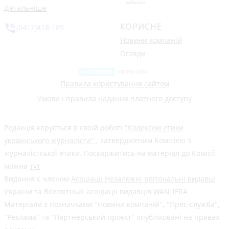
Детальніше
КОРИСНЕ
phone_in_talk
(0412)418-189
Новини компаній
Огляди
Правила користування сайтом
Умови і правила надання платного доступу
Редакція керується в своїй роботі
"Кодексом етики
українського журналіста"
, затвердженим Комісією з
журналістської етики. Поскаржитись на матеріал до Комісії
можна
тут
Видання є членом
Асоціації Незалежні регіональні видавці
України
та Всесвітньої асоціації видавців
WAN-IFRA
Матеріали з позначками "Новини компаній", "Прес-служба",
"Реклама" та "Партнерський проєкт" опубліковані на правах