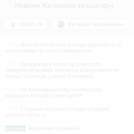
Новини Житомира за сьогодні
COVID-19
Житомир і житомиряни
17:55
Жителя Потіївської громади судитимуть за
умисне вбивство своєї співмешканки
17:21
Прокуратура через суд домоглася
повернення громаді земельної ділянки вартістю
понад 1,5 млн грн у центрі Житомира
17:00
На Житомирщині від початку року
народилося понад 3 тисячі дітей
16:40
У Корнині згоріла господарча будівля
площею 100 кв. м
Фішингові посилання
Від читача