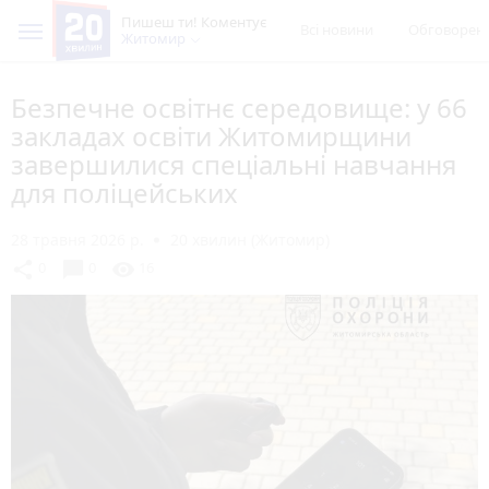
Пишеш ти! Коментує
Всі новини
Обговорен
Житомир
Безпечне освітнє середовище: у 66
закладах освіти Житомирщини
завершилися спеціальні навчання
для поліцейських
28 травня 2026 р.
20 хвилин (Житомир)
chat_bubble
share
visibility
0
0
16