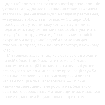
щоденної присутності та готовності правоохоронців
у стінах шкіл. «Для нас ці навчання стали важливим
етапом зміцнення взаємодії з нарядами реагування,
— зауважила Ярослава Гірська. — Офіцери СОБ
перебувають у постійному контакті з учнями та
педагогами, тому вміння миттєво зорієнтуватися в
ситуації та скоординувати дії з колегами з поліції
охорони чи патрульної служби є основою для
створення справді захищеного простору в кожному
класі».
— Ми свідомо задіяли таку кількість закладів освіти
по всій області, щоб охопити якомога більше
практичних локацій і змоделювати реальні умови, —
резюмувала начальник сектору організації служби
освітньої безпеки ГУНП в Житомирській області
капітан поліції Аліна Гарастовська. — Спільні
навчання завершено, але робота над безпекою
освітнього середовища Житомирщини залишається
нашим щоденним безумовним пріоритетом.