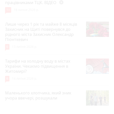
працівниками ТЦК. ВІДЕО
play_circle_filled
11
18 липня 2026 р.
Лише через 1 рік та майже 8 місяців
Захисник на Щиті повернувся до
рідного міста Захисник Олександр
Піонткевич
6
13 липня 2026 р.
Тарифи на холодну воду в містах
України. Чекаємо підвищення в
Житомирі?
6
14 липня 2026 р.
Маленького хлопчика, який зник
учора ввечері, розшукали