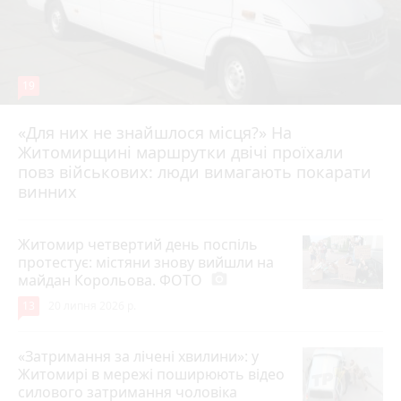
19
«Для них не знайшлося місця?» На
Житомирщині маршрутки двічі проїхали
17 липня 2026 р.
повз військових: люди вимагають покарати
винних
Житомир четвертий день поспіль
протестує: містяни знову вийшли на
майдан Корольова. ФОТО
photo_camera
13
20 липня 2026 р.
«Затримання за лічені хвилини»: у
Житомирі в мережі поширюють відео
силового затримання чоловіка