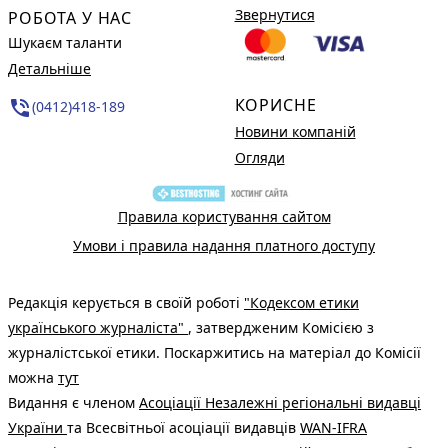
Звернутися
РОБОТА У НАС
Шукаєм таланти
Детальніше
КОРИСНЕ
phone_in_talk
(0412)418-189
Новини компаній
Огляди
Правила користування сайтом
Умови і правила надання платного доступу
Редакція керується в своїй роботі
"Кодексом етики
українського журналіста"
, затвердженим Комісією з
журналістської етики. Поскаржитись на матеріал до Комісії
можна
тут
Видання є членом
Асоціації Незалежні регіональні видавці
України
та Всесвітньої асоціації видавців
WAN-IFRA