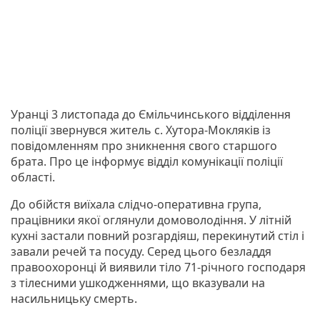
Уранці 3 листопада до Ємільчинського відділення
поліції звернувся житель с. Хутора-Мокляків із
повідомленням про зникнення свого старшого
брата. Про це інформує відділ комунікації поліції
області.
До обійстя виїхала слідчо-оперативна група,
працівники якої оглянули домоволодіння. У літній
кухні застали повний розгардіяш, перекинутий стіл і
завали речей та посуду. Серед цього безладдя
правоохоронці й виявили тіло 71-річного господаря
з тілесними ушкодженнями, що вказували на
насильницьку смерть.