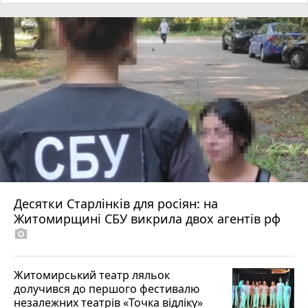
Десятки Старлінків для росіян: на
Житомирщині СБУ викрила двох агентів рф
photo_camera
Житомирський театр ляльок
долучився до першого фестивалю
незалежних театрів «Точка відліку»