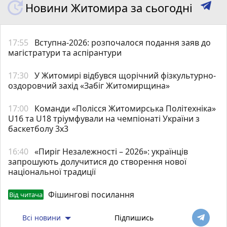
Новини Житомира за сьогодні
17:55
Вступна-2026: розпочалося подання заяв до
магістратури та аспірантури
17:30
У Житомирі відбувся щорічний фізкультурно-
оздоровчий захід «Забіг Житомирщина»
17:00
Команди «Полісся Житомирська Політехніка»
U16 та U18 тріумфували на чемпіонаті України з
баскетболу 3х3
16:40
«Пиріг Незалежності – 2026»: українців
запрошують долучитися до створення нової
національної традиції
Фішингові посилання
Від читача
Всі новини
Підпишись