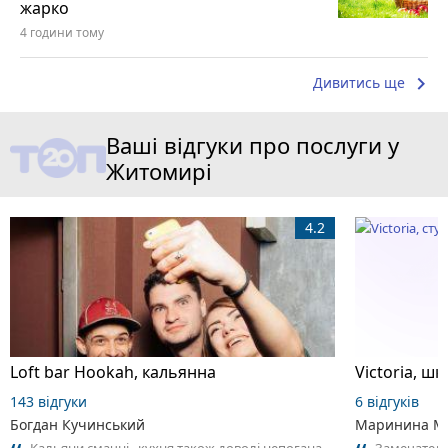
жарко
4 години тому
keyboard_arrow_right
Дивитись ще
Ваші відгуки про послуги у
Житомирі
4.2
Loft bar Hookah, кальянна
143 відгуки
6 відгуків
Богдан Кучинський
Маринина М