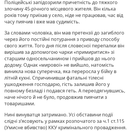
Поліцейські запідозрили причетність до тяжкого
злочину 45-річного місцевого жителя. Він кілька
років тому приїхав у село, ніде не працював, час від
часу пиячив і вже мав судимість.
За словами чоловіка, він мав претензії до загиблого
через його постійні потурання з приводу способу
свого життя. Того дня після словесної перепалки він
вирішив за допомогою чарки «примиритися» зі
старшим односельчанином і прийшов до нього
додому. Однак «мирової» не вийшло, натомість
виникла нова суперечка, яка переросла у бійку в
літній кухні. Спричинивши фатальні тілесні
ушкодження господарю, гість залишив його у
повному безладі і подався геть. А переодягнувшись,
наче нічого й не було, продовжив пиячити з
товаришами.
Нині винуватця затримано. Усі обставини події
слідчі з’ясовують у рамках розпочатого за ч.1 ст.115
(Умисне вбивство) ККУ кримінального провадження.