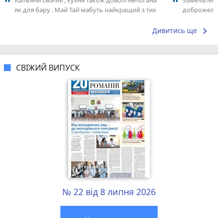
Кальяни смачні , кухня також доволі непогана
Замечатель
як для бару . Май Тай мабуть найкращий з тих
доброжела
що я куштував ) . Повернуся до...
коллективо
keyboard_arrow_right
Дивитись ще
СВІЖИЙ ВИПУСК
№ 22 від 8 липня 2026