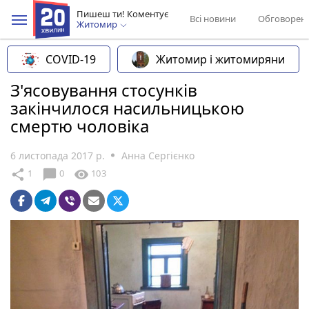
Пишеш ти! Коментує
Всі новини
Обговорен
Житомир
COVID-19
Житомир і житомиряни
З'ясовування стосунків
закінчилося насильницькою
смертю чоловіка
6 листопада 2017 р.
Анна Сергієнко
chat_bubble
share
visibility
1
0
103