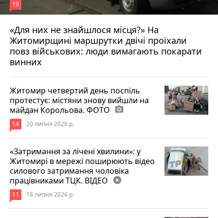
19
«Для них не знайшлося місця?» На
Житомирщині маршрутки двічі проїхали
17 липня 2026 р.
повз військових: люди вимагають покарати
винних
Житомир четвертий день поспіль
протестує: містяни знову вийшли на
майдан Корольова. ФОТО
photo_camera
14
20 липня 2026 р.
«Затримання за лічені хвилини»: у
Житомирі в мережі поширюють відео
силового затримання чоловіка
працівниками ТЦК. ВІДЕО
play_circle_filled
11
18 липня 2026 р.