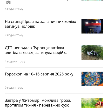
photo_camera
8 годин тому
На станції Ірша на залізничних коліях
загинув чоловік
9 годин тому
ДТП неподалік Туровця: автівка
злетіла в кювет, загинула водійка
4 години тому
Гороскоп на 10–16 серпня 2026 року
9 годин тому
Завтра у Житомирі можлива гроза,
протягом тижня - переважно сухо і