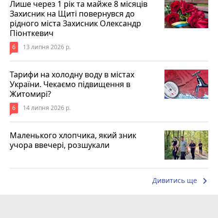
Лише через 1 рік та майже 8 місяців
Захисник на Щиті повернувся до
рідного міста Захисник Олександр
Піонткевич
6
13 липня 2026 р.
Тарифи на холодну воду в містах
України. Чекаємо підвищення в
Житомирі?
6
14 липня 2026 р.
Маленького хлопчика, який зник
учора ввечері, розшукали
keyboard_arrow_right
Дивитись ще