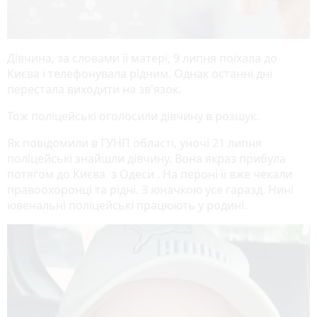
Дівчина, за словами її матері, 9 липня поїхала до
Києва і телефонувала рідним. Однак останні дні
перестала виходити на зв'язок.
Тож поліцейські оголосили дівчину в розшук.
Як повідомили в ГУНП області, уночі 21 липня
поліцейські знайшли дівчину. Вона якраз прибула
потягом до Києва з Одеси . На пероні її вже чекали
правоохоронці та рідні. З юначкою усе гаразд. Нині
ювенальні поліцейські працюють у родині.