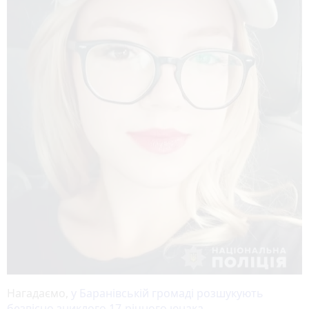
Нагадаємо,
у Баранівській громаді розшукують
безвісно зниклого 17-річного юнака.