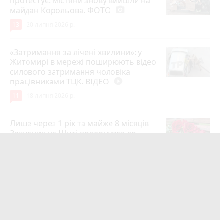
протестує: містяни знову вийшли на
майдан Корольова. ФОТО
photo_camera
13
20 липня 2026 р.
«Затримання за лічені хвилини»: у
Житомирі в мережі поширюють відео
силового затримання чоловіка
працівниками ТЦК. ВІДЕО
play_circle_filled
11
18 липня 2026 р.
Лише через 1 рік та майже 8 місяців
Захисник на Щиті повернувся до
рідного міста Захисник Олександр
Піонткевич
6
13 липня 2026 р.
Тарифи на холодну воду в містах
України. Чекаємо підвищення в
Житомирі?