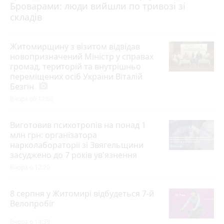
Броварами: люди вийшли по тривозі зі
складів
Житомирщину з візитом відвідав
новопризначений Міністр у справах
громад, територій та внутрішньо
переміщених осіб України Віталій
Безгін
photo_camera
Вчора об 11:00
Виготовив психотропів на понад 1
млн грн: організатора
нарколабораторії зі Звягельщини
засуджено до 7 років ув'язнення
Вчора о 12:20
8 серпня у Житомирі відбудеться 7-й
Велопробіг
Вчора о 14:39