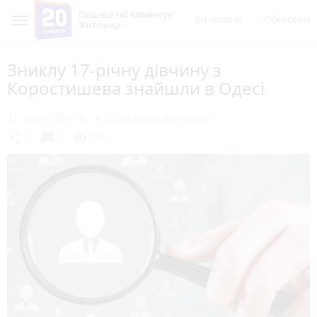
Пишеш ти! Коментує
Всі новини
Обговорен
Житомир
Зниклу 17-річну дівчину з
Коростишева знайшли в Одесі
21 липня 2021 р.
20 хвилин (Житомир)
chat_bubble
share
visibility
1
0
359