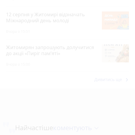
12 серпня у Житомирі відзначать
Міжнародний день молоді
Вчора о 15:51
Житомирян запрошують долучитися
до акції «Пиріг пам’яті»
Вчора о 15:00
keyboard_arrow_right
Дивитись ще
коментують
Найчастіше