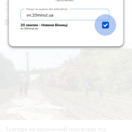
зобов’язав встановити межі ландшафтного
заказника «Зелена лагуна» площею майже 100 га
Фішингові посилання
Від читача
Всі новини
Підпишись
Трагедія на залізничній платформі під