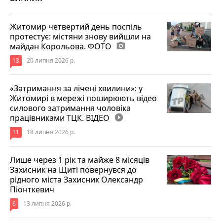
Житомир четвертий день поспіль
протестує: містяни знову вийшли на
майдан Корольова. ФОТО
photo_camera
13
20 липня 2026 р.
«Затримання за лічені хвилини»: у
Житомирі в мережі поширюють відео
силового затримання чоловіка
працівниками ТЦК. ВІДЕО
play_circle_filled
11
18 липня 2026 р.
Лише через 1 рік та майже 8 місяців
Захисник на Щиті повернувся до
рідного міста Захисник Олександр
Піонткевич
6
13 липня 2026 р.