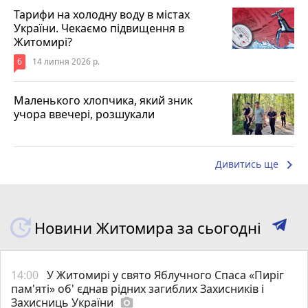
Тарифи на холодну воду в містах
України. Чекаємо підвищення в
Житомирі?
6
14 липня 2026 р.
Маленького хлопчика, який зник
учора ввечері, розшукали
keyboard_arrow_right
Дивитись ще
Новини Житомира за сьогодні
14:00
У Житомирі у свято Яблучного Спаса «Пиріг
пам'яті» об' єднав рідних загиблих Захисників і
Захисниць України
photo_camera