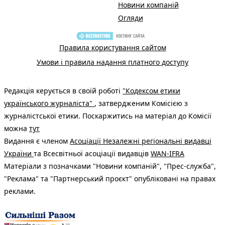
Новини компаній
Огляди
Правила користування сайтом
Умови і правила надання платного доступу
Редакція керується в своїй роботі
"Кодексом етики
українського журналіста"
, затвердженим Комісією з
журналістської етики. Поскаржитись на матеріал до Комісії
можна
тут
Видання є членом
Асоціації Незалежні регіональні видавці
України
та Всесвітньої асоціації видавців
WAN-IFRA
Матеріали з позначками "Новини компаній", "Прес-служба",
"Реклама" та "Партнерський проєкт" опубліковані на правах
реклами.