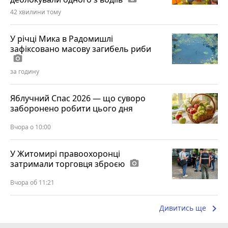
42 хвилини тому
У річці Мика в Радомишлі
зафіксовано масову загибель риби
photo_camera
за годину
Яблучний Спас 2026 — що суворо
заборонено робити цього дня
Вчора о 10:00
У Житомирі правоохоронці
затримали торговця зброєю
photo_camera
Вчора об 11:21
keyboard_arrow_right
Дивитись ще