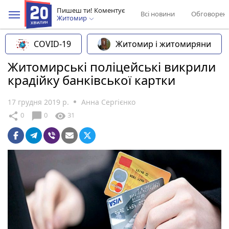
Пишеш ти! Коментує
Всі новини
Обговорен
Житомир
COVID-19
Житомир і житомиряни
Житомирські поліцейські викрили
крадійку банківської картки
17 грудня 2019 р.
Анна Сергієнко
chat_bubble
share
visibility
0
0
31