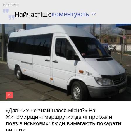
коментують
Найчастіше
19
«Для них не знайшлося місця?» На
Житомирщині маршрутки двічі проїхали
17 липня 2026 р.
повз військових: люди вимагають покарати
винних