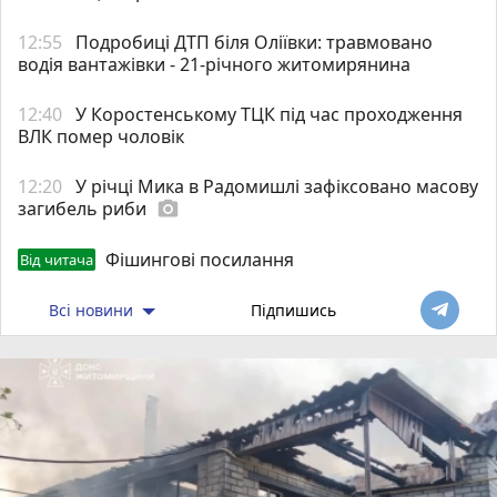
12:55
Подробиці ДТП біля Оліївки: травмовано
водія вантажівки - 21-річного житомирянина
12:40
У Коростенському ТЦК під час проходження
ВЛК помер чоловік
12:20
У річці Мика в Радомишлі зафіксовано масову
загибель риби
photo_camera
Фішингові посилання
Від читача
Всі новини
Підпишись