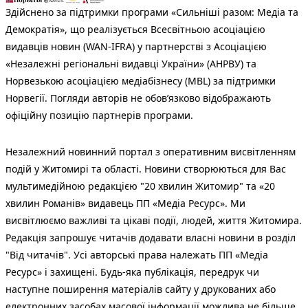
Здійснено за підтримки програми «Сильніші разом: Медіа та
Демократія», що реалізується Всесвітньою асоціацією
видавців новин (WAN-IFRA) у партнерстві з Асоціацією
«Незалежні регіональні видавці України» (АНРВУ) та
Норвезькою асоціацією медіабізнесу (MBL) за підтримки
Норвегії. Погляди авторів не обов’язково відображають
офіційну позицію партнерів програми.
Незалежний новинний портал з оперативним висвітленням
подій у Житомирі та області. Новини створюються для Вас
мультимедійною редакцією "20 хвилин Житомир" та «20
хвилин Романів» видавець ПП «Медіа Ресурс». Ми
висвітлюємо важливі та цікаві події, людей, життя Житомира.
Редакція запрошує читачів додавати власні новини в розділ
"Від читачів". Усі авторські права належать ПП «Медіа
Ресурс» і захищені. Будь-яка публiкацiя, передрук чи
наступне поширення матеріалів сайту у друкованих або
електронних засобах масової інформації можлива не більше