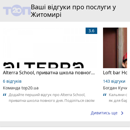
Ваші відгуки про послуги у
Житомирі
3.6
Alterra School, приватна школа повного дня
Loft bar Ho
6 відгуків
143 відгуки
Команда top20.ua
Богдан Кучи
Додайте перший відгук про Alterra School,
Кальяни сма
приватна школа повного дня. Поділіться своїм
як для бару
досвідом – що Вам сподобалось, а...
що я куштув
keyboard_arrow_right
Дивитись ще