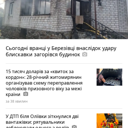
Сьогодні вранці у Березівці внаслідок удару
блискавки загорівся будинок
photo_camera
15 тисяч доларів за «квиток за
кордон»: 28-річний житомирянин
організував схему переправлення
чоловіків призовного віку за межі
країни
photo_camera
за 38 хвилин
У ДТП біля Оліївки зіткнулися дві
вантажівки: рятувальники
деблокували одного з водіїв
photo_camera