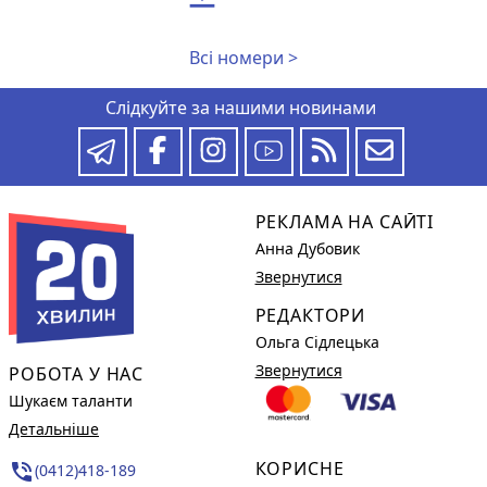
Всі номери >
Слідкуйте за нашими новинами
РЕКЛАМА НА САЙТІ
Анна Дубовик
Звернутися
РЕДАКТОРИ
Ольга Сідлецька
Звернутися
РОБОТА У НАС
Шукаєм таланти
Детальніше
КОРИСНЕ
phone_in_talk
(0412)418-189