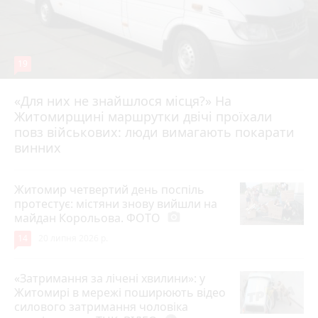
19
«Для них не знайшлося місця?» На
Житомирщині маршрутки двічі проїхали
17 липня 2026 р.
повз військових: люди вимагають покарати
винних
Житомир четвертий день поспіль
протестує: містяни знову вийшли на
майдан Корольова. ФОТО
photo_camera
14
20 липня 2026 р.
«Затримання за лічені хвилини»: у
Житомирі в мережі поширюють відео
силового затримання чоловіка