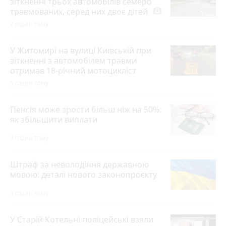
зіткненні трьох автомобілів семеро
травмованих, серед них двоє дітей
photo_camera
7 годин тому
У Житомирі на вулиці Київській при
зіткненні з автомобілем травми
отримав 18-річний мотоцикліст
5 годин тому
Пенсія може зрости більш ніж на 50%:
як збільшити виплати
8 годин тому
Штраф за неволодіння державною
мовою: деталі нового законопроєкту
9 годин тому
У Старій Котельні поліцейські взяли