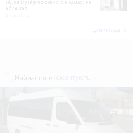
під варту підозрюваного в замаху на
вбивство
Вчора о 16:08
keyboard_arrow_right
Дивитись ще
коментують
Найчастіше