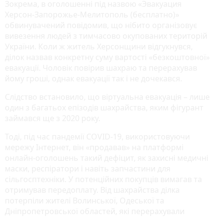
Зокрема, в оголошенні під назвою «Эвакуация
Херсон-Запорожье-Мелитополь (бесплатно)»
обвинувачений повідомив, що нібито організовує
вивезення людей з тимчасово окупованих територій
України. Коли ж житель Херсонщини відгукнувся,
ділок назвав конкретну суму вартості «безкоштовної»
евакуації. Чоловік повірив шахраю та перерахував
йому гроші, однак евакуації так і не дочекався.
Слідство встановило, що віртуальна евакуація – лише
один з багатьох епізодів шахрайства, яким фігурант
займався ще з 2020 року.
Тоді, під час пандемії СОVID-19, використовуючи
мережу Інтернет, він «продавав» на платформі
онлайн-оголошень такий дефіцит, як захисні медичні
маски, респіратори і навіть запчастини для
сільгосптехніки. У потенційних покупців вимагав та
отримував передоплату. Від шахрайства ділка
потерпіли жителі Волинської, Одеської та
Дніпропетровської областей, які перерахували