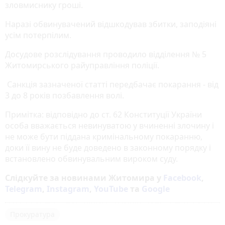
зловмиснику гроші.
Наразі обвинувачений відшкодував збитки, заподіяні
усім потерпілим.
Досудове розслідування проводило відділення № 5
Житомирського райуправління поліції.
Санкція зазначеної статті передбачає покарання - від
3 до 8 років позбавлення волі.
Примітка: відповідно до ст. 62 Конституції України
особа вважається невинуватою у вчиненні злочину і
не може бути піддана кримінальному покаранню,
доки її вину не буде доведено в законному порядку і
встановлено обвинувальним вироком суду.
Слідкуйте за новинами Житомира у
Facebook
,
Telegram
,
Instagram
,
YouTube
та
Google
Прокуратура