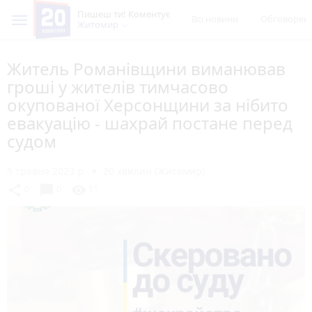
Пишеш ти! Коментує
Всі новини
Обговорен
Житомир
Житель Романівщини виманював
гроші у жителів тимчасово
окупованої Херсонщини за нібито
евакуацію - шахрай постане перед
судом
5 травня 2023 р.
20 хвилин (Житомир)
chat_bubble
share
visibility
0
0
11