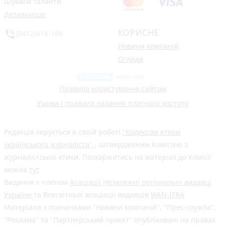
Шукаєм таланти
Детальніше
КОРИСНЕ
phone_in_talk
(0412)418-189
Новини компаній
Огляди
Правила користування сайтом
Умови і правила надання платного доступу
Редакція керується в своїй роботі
"Кодексом етики
українського журналіста"
, затвердженим Комісією з
журналістської етики. Поскаржитись на матеріал до Комісії
можна
тут
Видання є членом
Асоціації Незалежні регіональні видавці
України
та Всесвітньої асоціації видавців
WAN-IFRA
Матеріали з позначками "Новини компаній", "Прес-служба",
"Реклама" та "Партнерський проєкт" опубліковані на правах