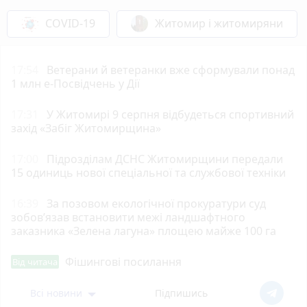
COVID-19
Житомир і житомиряни
17:54
Ветерани й ветеранки вже сформували понад
1 млн е-Посвідчень у Дії
17:31
У Житомирі 9 серпня відбудеться спортивний
захід «Забіг Житомирщина»
17:00
Підрозділам ДСНС Житомирщини передали
15 одиниць нової спеціальної та службової техніки
16:39
За позовом екологічної прокуратури суд
зобов’язав встановити межі ландшафтного
заказника «Зелена лагуна» площею майже 100 га
Фішингові посилання
Від читача
Всі новини
Підпишись