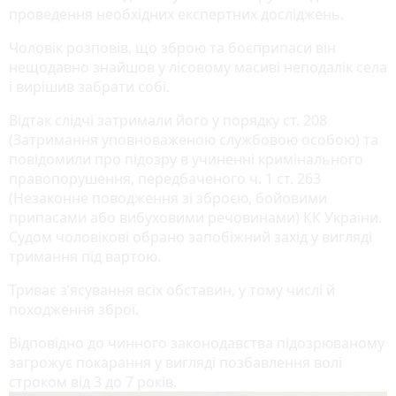
проведення необхідних експертних досліджень.
Чоловік розповів, що зброю та боєприпаси він
нещодавно знайшов у лісовому масиві неподалік села
і вирішив забрати собі.
Відтак слідчі затримали його у порядку ст. 208
(Затримання уповноваженою службовою особою) та
повідомили про підозру в учиненні кримінального
правопорушення, передбаченого ч. 1 ст. 263
(Незаконне поводження зі зброєю, бойовими
припасами або вибуховими речовинами) КК України.
Судом чоловікові обрано запобіжний захід у вигляді
тримання під вартою.
Триває з’ясування всіх обставин, у тому числі й
походження зброї.
Відповідно до чинного законодавства підозрюваному
загрожує покарання у вигляді позбавлення волі
строком від 3 до 7 років.