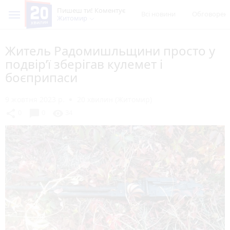
Пишеш ти! Коментує
Всі новини
Обговорен
Житомир
Житель Радомишльщини просто у
подвір’ї зберігав кулемет і
боєприпаси
9 жовтня 2023 р.
20 хвилин (Житомир)
chat_bubble
share
visibility
0
0
34