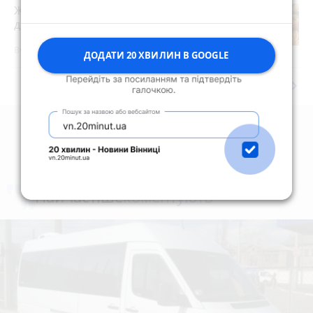
Житомирян запрошують долучитися
до акції «Пиріг пам’яті»
Вчора о 15:00
ДОДАТИ 20 ХВИЛИН В GOOGLE
keyboard_arrow_right
Дивитись ще
коментують
Найчастіше