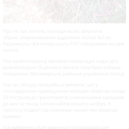
Про те, що житель громади може зберігати
зброю, оперативникам відділення поліції №3 (м.
Радомишль) Житомирського РУП повідомили місцеві
жителі.
Тож правоохоронці провели невідкладні слідчі дії у
домоволодінні 25-річного жителя села Краснобірки, -
повідомляє Житомирське районне управління поліції.
Під час обшуку поліцейські виявили, що у
господарських приміщеннях молодик зберігав понад
20 пострілів до гранатометів з метальними зарядами
до них та понад сотню набоїв різного калібру. А
просто у подвір’ї під нехитрим накриттям зберігав
кулемет.
Усе виявлене слідчі вилучили та скерували для