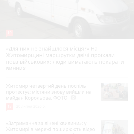
19
«Для них не знайшлося місця?» На
Житомирщині маршрутки двічі проїхали
17 липня 2026 р.
повз військових: люди вимагають покарати
винних
Житомир четвертий день поспіль
протестує: містяни знову вийшли на
майдан Корольова. ФОТО
photo_camera
13
20 липня 2026 р.
«Затримання за лічені хвилини»: у
Житомирі в мережі поширюють відео