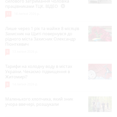
силового затримання чоловіка
працівниками ТЦК. ВІДЕО
play_circle_filled
11
18 липня 2026 р.
Лише через 1 рік та майже 8 місяців
Захисник на Щиті повернувся до
рідного міста Захисник Олександр
Піонткевич
6
13 липня 2026 р.
Тарифи на холодну воду в містах
України. Чекаємо підвищення в
Житомирі?
6
14 липня 2026 р.
Маленького хлопчика, який зник
учора ввечері, розшукали