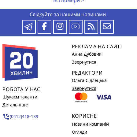
Всі номери >
Слідкуйте за нашими новинами
РЕКЛАМА НА САЙТІ
Анна Дубовик
Звернутися
РЕДАКТОРИ
Ольга Сідлецька
Звернутися
РОБОТА У НАС
Шукаєм таланти
Детальніше
КОРИСНЕ
phone_in_talk
(0412)418-189
Новини компаній
Огляди