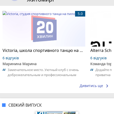
5.0
Victoria, школа спортивного танцю на пілоні
6 відгуків
6 відгуків
Маринина Марина
Команда top2
Замечательное место. Уютный клуб с очень
Додайте пер
доброжелательным и профессиональным
приватна ш
коллективом.
досвідом – 
keyboard_arrow_right
Дивитись ще
СВІЖИЙ ВИПУСК