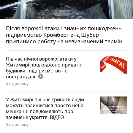
Після ворожої атаки і значних пошкоджень
підприємство Кромберг енд Шуберт
припинило роботу на невизначений термін
Під час нічної ворожої атаки у
Житомирі пошкоджено приватні
будинки і підприємство - є
постраждалі
play_circle_filled
6 годин тому
У Житомирі під час тривоги люди
можуть залишитися просто неба:
мешканці повідомляють про
зачинене укриття. ВІДЕО
5 годин тому