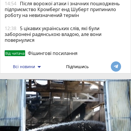
14:54
Після ворожої атаки і значних пошкоджень
підприємство Кромберг енд Шуберт припинило
роботу на невизначений термін
12:38
5 цікавих українських слів, які були
заборонені радянською владою, але вони
повернулися
Фішингові посилання
Від читача
Всі новини
Підпишись