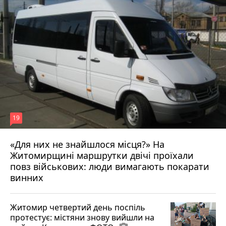
19
«Для них не знайшлося місця?» На
Житомирщині маршрутки двічі проїхали
17 липня 2026 р.
повз військових: люди вимагають покарати
винних
Житомир четвертий день поспіль
протестує: містяни знову вийшли на