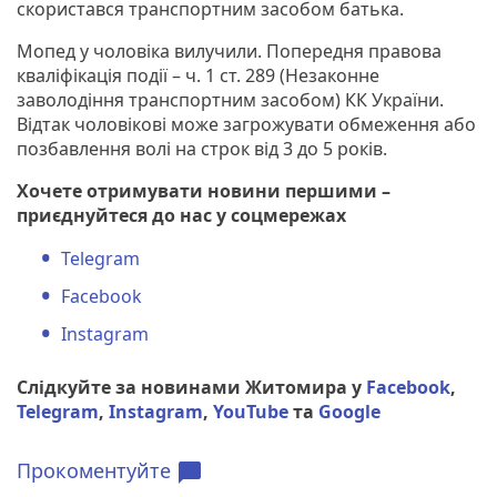
скористався транспортним засобом батька.
Мопед у чоловіка вилучили. Попередня правова
кваліфікація події – ч. 1 ст. 289 (Незаконне
заволодіння транспортним засобом) КК України.
Відтак чоловікові може загрожувати обмеження або
позбавлення волі на строк від 3 до 5 років.
Хочете отримувати новини першими –
приєднуйтеся до нас у соцмережах
Telegram
Facebook
Instagram
Слідкуйте за новинами Житомира у
Facebook
,
Telegram
,
Instagram
,
YouTube
та
Google
Прокоментуйте
chat_bubble