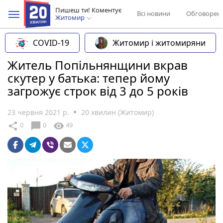
Пишеш ти! Коментує
Всі новини
Обговорен
Житомир
COVID-19
Житомир і житомиряни
Житель Попільнянщини вкрав
скутер у батька: тепер йому
загрожує строк від 3 до 5 років
23 червня 2021 р.
20 хвилин (Житомир)
chat_bubble
share
visibility
0
0
49