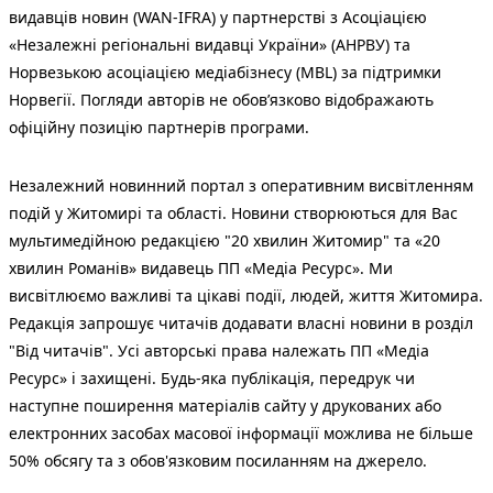
видавців новин (WAN-IFRA) у партнерстві з Асоціацією
«Незалежні регіональні видавці України» (АНРВУ) та
Норвезькою асоціацією медіабізнесу (MBL) за підтримки
Норвегії. Погляди авторів не обов’язково відображають
офіційну позицію партнерів програми.
Незалежний новинний портал з оперативним висвітленням
подій у Житомирі та області. Новини створюються для Вас
мультимедійною редакцією "20 хвилин Житомир" та «20
хвилин Романів» видавець ПП «Медіа Ресурс». Ми
висвітлюємо важливі та цікаві події, людей, життя Житомира.
Редакція запрошує читачів додавати власні новини в розділ
"Від читачів". Усі авторські права належать ПП «Медіа
Ресурс» і захищені. Будь-яка публiкацiя, передрук чи
наступне поширення матеріалів сайту у друкованих або
електронних засобах масової інформації можлива не більше
50% обсягу та з обов'язковим посиланням на джерело.