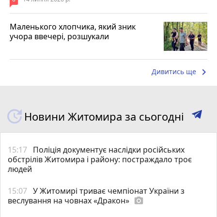
Маленького хлопчика, який зник
учора ввечері, розшукали
keyboard_arrow_right
Дивитись ще
Новини Житомира за сьогодні
15:17
Поліція документує наслідки російських
обстрілів Житомира і району: постраждало троє
людей
15:07
У Житомирі триває чемпіонат України з
веслування на човнах «Дракон»
photo_camera