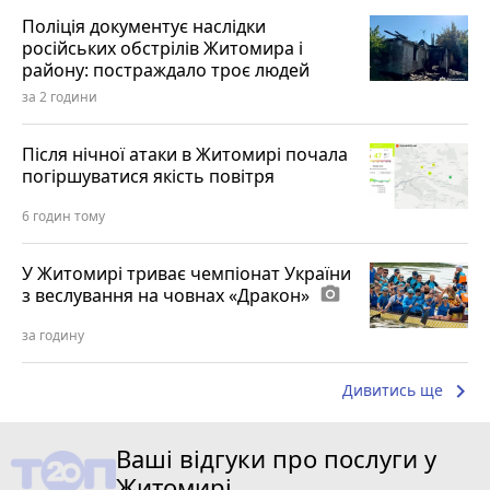
Поліція документує наслідки
російських обстрілів Житомира і
району: постраждало троє людей
за 2 години
Після нічної атаки в Житомирі почала
погіршуватися якість повітря
6 годин тому
У Житомирі триває чемпіонат України
з веслування на човнах «Дракон»
photo_camera
за годину
keyboard_arrow_right
Дивитись ще
Ваші відгуки про послуги у
Житомирі