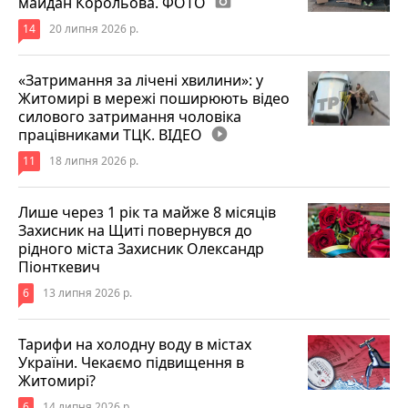
майдан Корольова. ФОТО
photo_camera
14
20 липня 2026 р.
«Затримання за лічені хвилини»: у
Житомирі в мережі поширюють відео
силового затримання чоловіка
працівниками ТЦК. ВІДЕО
play_circle_filled
11
18 липня 2026 р.
Лише через 1 рік та майже 8 місяців
Захисник на Щиті повернувся до
рідного міста Захисник Олександр
Піонткевич
6
13 липня 2026 р.
Тарифи на холодну воду в містах
України. Чекаємо підвищення в
Житомирі?
6
14 липня 2026 р.