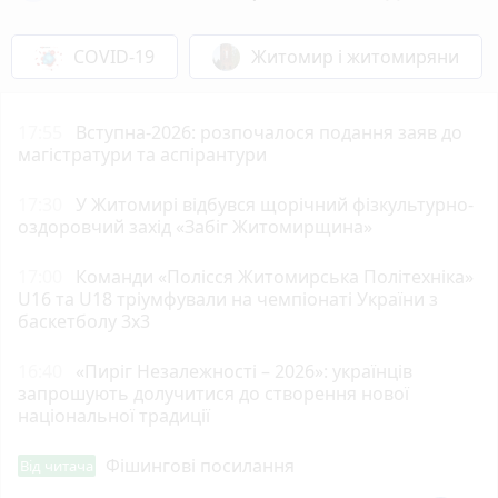
COVID-19
Житомир і житомиряни
17:55
Вступна-2026: розпочалося подання заяв до
магістратури та аспірантури
17:30
У Житомирі відбувся щорічний фізкультурно-
оздоровчий захід «Забіг Житомирщина»
17:00
Команди «Полісся Житомирська Політехніка»
U16 та U18 тріумфували на чемпіонаті України з
баскетболу 3х3
16:40
«Пиріг Незалежності – 2026»: українців
запрошують долучитися до створення нової
національної традиції
Фішингові посилання
Від читача