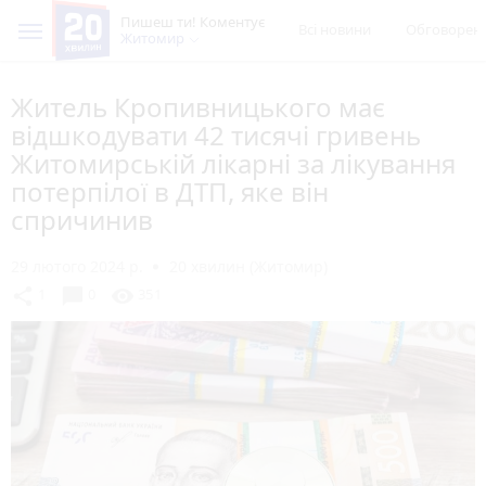
Пишеш ти! Коментує
Всі новини
Обговорен
Житомир
Житель Кропивницького має
відшкодувати 42 тисячі гривень
Житомирській лікарні за лікування
потерпілої в ДТП, яке він
спричинив
29 лютого 2024 р.
20 хвилин (Житомир)
chat_bubble
share
visibility
1
0
351