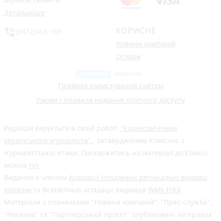
Детальніше
КОРИСНЕ
phone_in_talk
(0412)418-189
Новини компаній
Огляди
Правила користування сайтом
Умови і правила надання платного доступу
Редакція керується в своїй роботі
"Кодексом етики
українського журналіста"
, затвердженим Комісією з
журналістської етики. Поскаржитись на матеріал до Комісії
можна
тут
Видання є членом
Асоціації Незалежні регіональні видавці
України
та Всесвітньої асоціації видавців
WAN-IFRA
Матеріали з позначками "Новини компаній", "Прес-служба",
"Реклама" та "Партнерський проєкт" опубліковані на правах