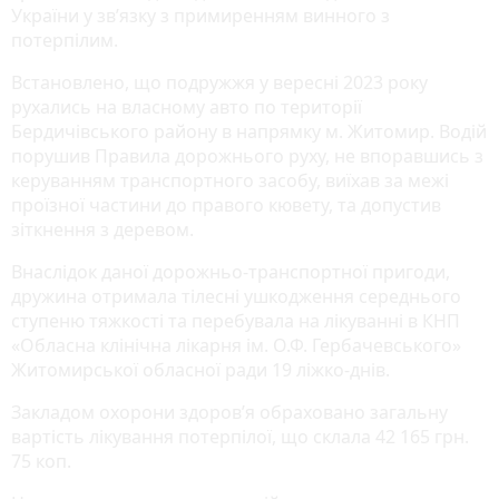
України у зв’язку з примиренням винного з
потерпілим.
Встановлено, що подружжя у вересні 2023 року
рухались на власному авто по території
Бердичівського району в напрямку м. Житомир. Водій
порушив Правила дорожнього руху, не впоравшись з
керуванням транспортного засобу, виїхав за межі
проїзної частини до правого кювету, та допустив
зіткнення з деревом.
Внаслідок даної дорожньо-транспортної пригоди,
дружина отримала тілесні ушкодження середнього
ступеню тяжкості та перебувала на лікуванні в КНП
«Обласна клінічна лікарня ім. О.Ф. Гербачевського»
Житомирської обласної ради 19 ліжко-днів.
Закладом охорони здоров’я обраховано загальну
вартість лікування потерпілої, що склала 42 165 грн.
75 коп.