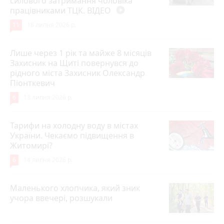
силового затримання чоловіка
працівниками ТЦК. ВІДЕО
play_circle_filled
11
18 липня 2026 р.
Лише через 1 рік та майже 8 місяців
Захисник на Щиті повернувся до
рідного міста Захисник Олександр
Піонткевич
6
13 липня 2026 р.
Тарифи на холодну воду в містах
України. Чекаємо підвищення в
Житомирі?
6
14 липня 2026 р.
Маленького хлопчика, який зник
учора ввечері, розшукали