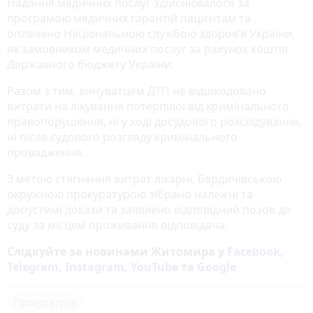
Надання медичних послуг здійснювалося за
програмою медичних гарантій пацієнтам та
оплачено Національною службою здоров’я України,
як замовником медичних послуг за рахунок коштів
Державного бюджету України.
Разом з тим, винуватцем ДТП не відшкодовано
витрати на лікування потерпілої від кримінального
правопорушення, ні у ході досудового розслідування,
ні після судового розгляду кримінального
провадження.
З метою стягнення витрат лікарні, Бердичівською
окружною прокуратурою зібрано належні та
допустимі докази та заявлено відповідний позов до
суду за місцем проживання відповідача.
Слідкуйте за новинами Житомира у
Facebook
,
Telegram
,
Instagram
,
YouTube
та
Google
Прокуратура