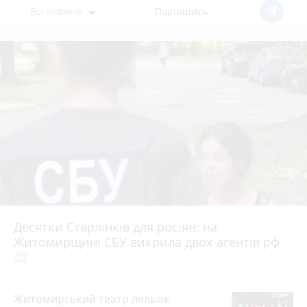
Всі новини
Підпишись
Десятки Старлінків для росіян: на
Житомирщині СБУ викрила двох агентів рф
photo_camera
Житомирський театр ляльок