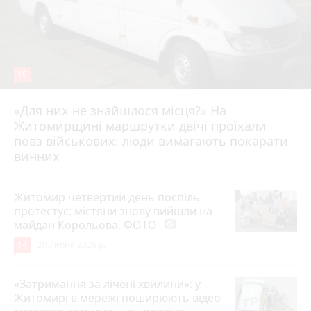
19
«Для них не знайшлося місця?» На
Житомирщині маршрутки двічі проїхали
17 липня 2026 р.
повз військових: люди вимагають покарати
винних
Житомир четвертий день поспіль
протестує: містяни знову вийшли на
майдан Корольова. ФОТО
photo_camera
14
20 липня 2026 р.
«Затримання за лічені хвилини»: у
Житомирі в мережі поширюють відео