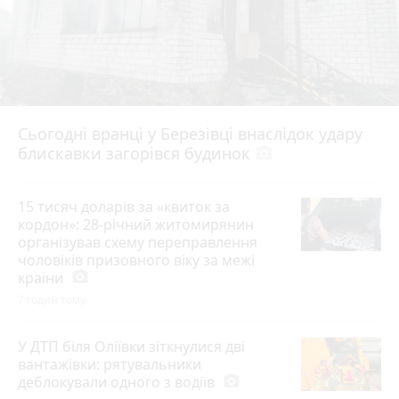
Сьогодні вранці у Березівці внаслідок удару
блискавки загорівся будинок
photo_camera
15 тисяч доларів за «квиток за
кордон»: 28-річний житомирянин
організував схему переправлення
чоловіків призовного віку за межі
країни
photo_camera
7 годин тому
У ДТП біля Оліївки зіткнулися дві
вантажівки: рятувальники
деблокували одного з водіїв
photo_camera