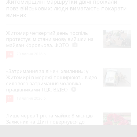
Житомирщині маршрутки двічі проїхали
17 липня 2026 р.
повз військових: люди вимагають покарати
винних
Житомир четвертий день поспіль
протестує: містяни знову вийшли на
майдан Корольова. ФОТО
photo_camera
14
20 липня 2026 р.
«Затримання за лічені хвилини»: у
Житомирі в мережі поширюють відео
силового затримання чоловіка
працівниками ТЦК. ВІДЕО
play_circle_filled
11
18 липня 2026 р.
Лише через 1 рік та майже 8 місяців
Захисник на Щиті повернувся до
рідного міста Захисник Олександр
Піонткевич