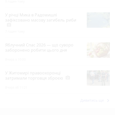
9 годин тому
У річці Мика в Радомишлі
зафіксовано масову загибель риби
photo_camera
7 годин тому
Яблучний Спас 2026 — що суворо
заборонено робити цього дня
Вчора о 10:00
У Житомирі правоохоронці
затримали торговця зброєю
photo_camera
Вчора об 11:21
keyboard_arrow_right
Дивитись ще