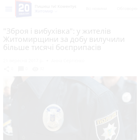
Пишеш ти! Коментує
Всі новини
Обговорен
Житомир
"Зброя і вибухівка": у жителів
Житомирщини за добу вилучили
більше тисячі боєприпасів
21 вересня 2017 р.
Анна Сергієнко
chat_bubble
share
visibility
0
0
32