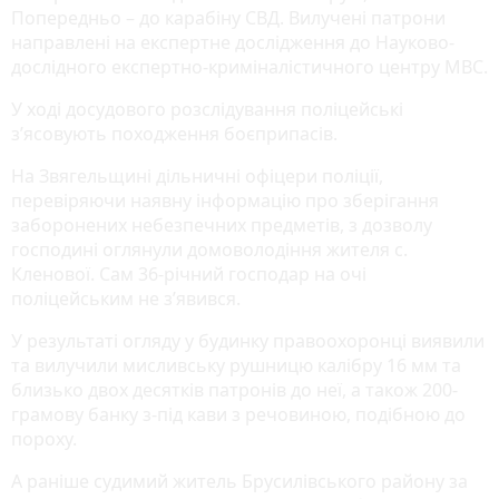
Попередньо – до карабіну СВД. Вилучені патрони
направлені на експертне дослідження до Науково-
дослідного експертно-криміналістичного центру МВС.
У ході досудового розслідування поліцейські
з’ясовують походження боєприпасів.
На Звягельщині дільничні офіцери поліції,
перевіряючи наявну інформацію про зберігання
заборонених небезпечних предметів, з дозволу
господині оглянули домоволодіння жителя с.
Кленової. Сам 36-річний господар на очі
поліцейським не з’явився.
У результаті огляду у будинку правоохоронці виявили
та вилучили мисливську рушницю калібру 16 мм та
близько двох десятків патронів до неї, а також 200-
грамову банку з-під кави з речовиною, подібною до
пороху.
А раніше судимий житель Брусилівського району за