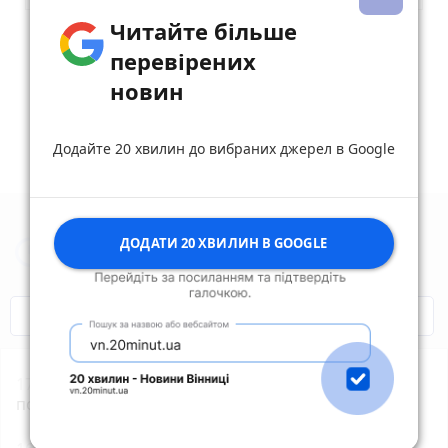
Читайте більше
Опублікувати коментар
перевірених
новин
Додайте 20 хвилин до вибраних джерел в Google
ДОДАТИ 20 ХВИЛИН В GOOGLE
Новини Житомира за сьогодні
COVID-19
Житомир і житомиряни
17:55
Житомирський обласний центр крові
потребує донорів з негативним резусом!