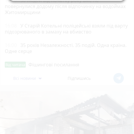
16:30
30 людей від початку року вже не
повернулися додому після відпочинку на водоймах
Житомирщини
16:08
У Старій Котельні поліцейські взяли під варту
підозрюваного в замаху на вбивство
16:00
35 років Незалежності. 35 подій. Одна країна.
Одне серце
Фішингові посилання
Від читача
Всі новини
Підпишись