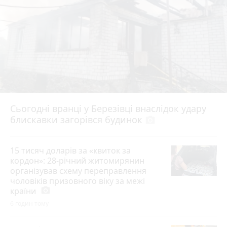
Сьогодні вранці у Березівці внаслідок удару
блискавки загорівся будинок
photo_camera
15 тисяч доларів за «квиток за
кордон»: 28-річний житомирянин
організував схему переправлення
чоловіків призовного віку за межі
країни
photo_camera
6 годин тому