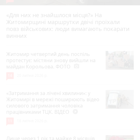
«Для них не знайшлося місця?» На
Житомирщині маршрутки двічі проїхали
17 липня 2026 р.
повз військових: люди вимагають покарати
винних
Житомир четвертий день поспіль
протестує: містяни знову вийшли на
майдан Корольова. ФОТО
photo_camera
14
20 липня 2026 р.
«Затримання за лічені хвилини»: у
Житомирі в мережі поширюють відео
силового затримання чоловіка
працівниками ТЦК. ВІДЕО
play_circle_filled
11
18 липня 2026 р.
Лише через 1 рік та майже 8 місяців