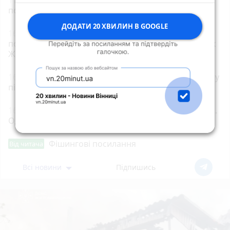
потребує донорів з негативним резусом!
ДОДАТИ 20 ХВИЛИН В GOOGLE
16:30
30 людей від початку року вже не
повернулися додому після відпочинку на водоймах
Житомирщини
16:08
У Старій Котельні поліцейські взяли під варту
підозрюваного в замаху на вбивство
16:00
35 років Незалежності. 35 подій. Одна країна.
Одне серце
Фішингові посилання
Від читача
Всі новини
Підпишись