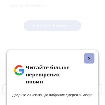
Опублікувати коментар
×
Читайте більше
Новини Житомира за сьогодні
перевірених
новин
COVID-19
Житомир і житомиряни
Додайте 20 хвилин до вибраних джерел в Google
17:55
Житомирський обласний центр крові