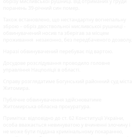
обрізу мисливської рушниці. Від отриманих у груди
поранень 39-річний син помер.
Також встановлено, що нестандартну вогнепальну
зброю – обріз двоствольної мисливської рушниці -
обвинувачений носив та зберігав за місцем
проживання незаконно, без передбаченого дозволу.
Наразі обвинувачений перебуває під вартою.
Досудове розслідування проводило головне
управління Нацполіції в області.
Справу розглядатиме Богунський районний суд міста
Житомира.
Публічне обвинувачення здійснюватиме
Житомирська обласна прокуратура.
Примітка: відповідно до ст. 62 Конституції України,
особа вважається невинуватою у вчиненні злочину і
не може бути піддана кримінальному покаранню,