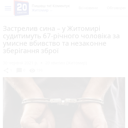
Пишеш ти! Коментує
Всі новини
Обговорен
Житомир
Застрелив сина – у Житомирі
судитимуть 67-річного чоловіка за
умисне вбивство та незаконне
зберігання зброї
30 червня 2021 р.
20 хвилин (Житомир)
chat_bubble
share
visibility
1
0
196