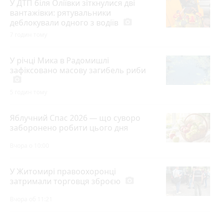
У ДТП біля Оліївки зіткнулися дві
вантажівки: рятувальники
деблокували одного з водіїв
photo_camera
7 годин тому
У річці Мика в Радомишлі
зафіксовано масову загибель риби
photo_camera
5 годин тому
Яблучний Спас 2026 — що суворо
заборонено робити цього дня
Вчора о 10:00
У Житомирі правоохоронці
затримали торговця зброєю
photo_camera
Вчора об 11:21