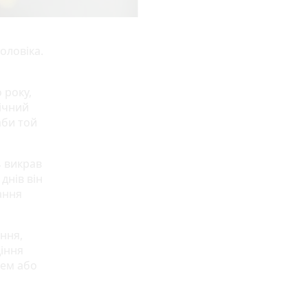
оловіка.
 року,
річний
аби той
ь викрав
днів він
ання
ення,
діння
ем або