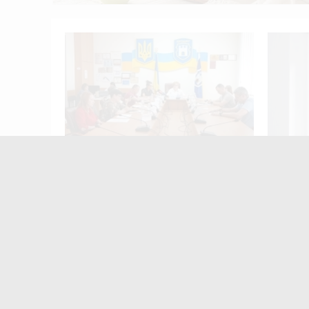
У Житомирі започатковують всеукраїнський
12:00
 не
У Житомирі відбудеться родинний
Привлас
фестиваль «Полісся. Вареник
привод
FEST»
засудже
жителя
Найчастіше
коменту