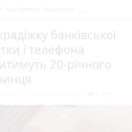
...
я
Розслідування
Фотоконкурс
крадіжку банківської
тки і телефона
итимуть 20-річного
линця
я 2026 р.
20 хвилин (Житомир)
chat_bubble
share
visibility
0
0
40