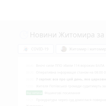
Новини Житомира за 
COVID-19
Житомир і житоми
Вночі сили ППО збили 114 ворожих БпЛА
09:40
Оперативна інформація станом на 08:00 0
09:20
7 серпня: все про цей день, яке церков
09:00
Жителя Потіївської громади судитимуть з
17:55
Від читача
Фішингові посилання
Прокуратура через суд домоглася повернен
17:21
Житомира