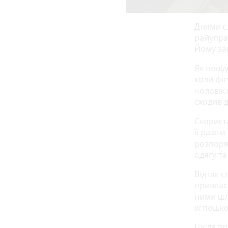
Днями сл
райупра
Йому за
Як повід
коли фіг
чоловік 
сходив 
Скорист
її разом
розпоря
одягу та
Відтак с
привлас
ними шл
їх пошко
Після п