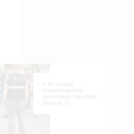
и
го
У Житомирі
правоохоронці
затримали торговця
зброєю
photo_camera