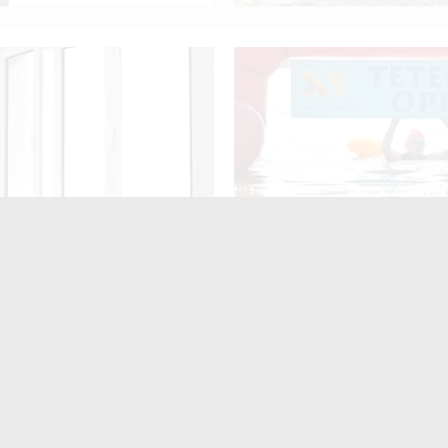
 конкурс юних музикантів «Richter Junior Competition»
нив 72 тис. грн під
У Житомирі 15–16 серпня
ом встановлення вікон –
відбудеться XI турнір із пл
но до 2 років ув’язнення
на відкритій воді «TETERIV
 Житомира
ють
читають
поширюють