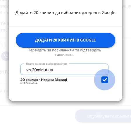
или фігуранта з обвинувальним актом. Йому загрожує до
ення волі.
Додайте 20 хвилин до вибраних джерел в Google
йте за новинами Житомира у
Facebook
,
Telegram
,
ram
,
YouTube
та
Google
ДОДАТИ 20 ХВИЛИН В GOOGLE
ал
Малин
Люди
поради
нтарі
Опублікувати комент