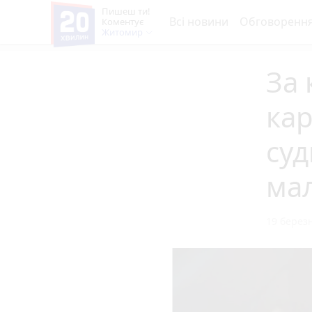
Пишеш ти!
Всі новини
Обговоренн
Коментує
Житомир
За 
кар
суд
ма
19 березн