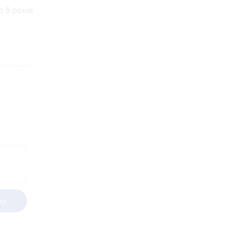
 8 років
ар