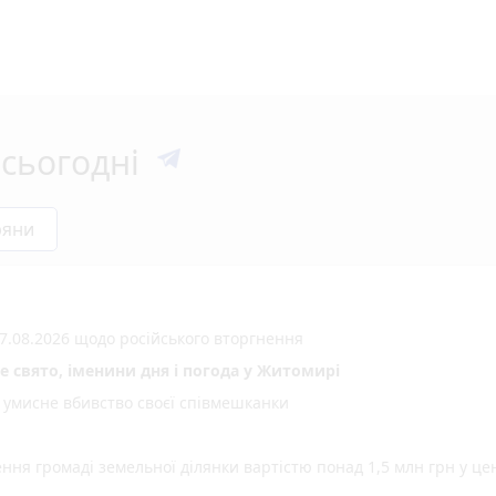
сьогодні
ряни
7.08.2026 щодо російського вторгнення
не свято, іменини дня і погода у Житомирі
а умисне вбивство своєї співмешканки
ня громаді земельної ділянки вартістю понад 1,5 млн грн у це