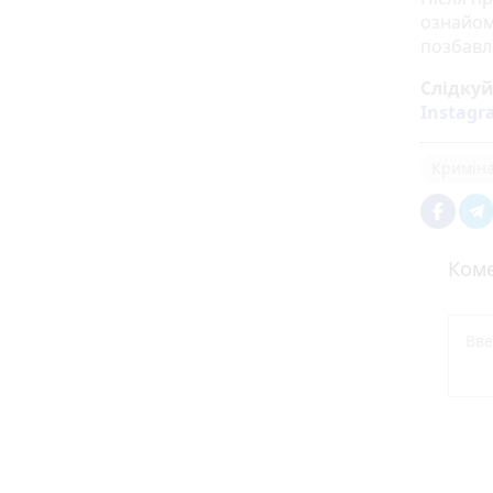
ознайом
позбавл
Слідку
Instag
Кримін
Коме