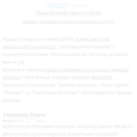
Правила користування сайтом
Умови і правила надання платного доступу
Редакція керується в своїй роботі
"Кодексом етики
українського журналіста"
, затвердженим Комісією з
журналістської етики. Поскаржитись на матеріал до Комісії
можна
тут
Видання є членом
Асоціації Незалежні регіональні видавці
України
та Всесвітньої асоціації видавців
WAN-IFRA
Матеріали з позначками "Новини компаній", "Прес-служба",
"Реклама" та "Партнерський проєкт" опубліковані на правах
реклами.
Здійснено за підтримки програми «Сильніші разом: Медіа та
Демократія», що реалізується Всесвітньою асоціацією