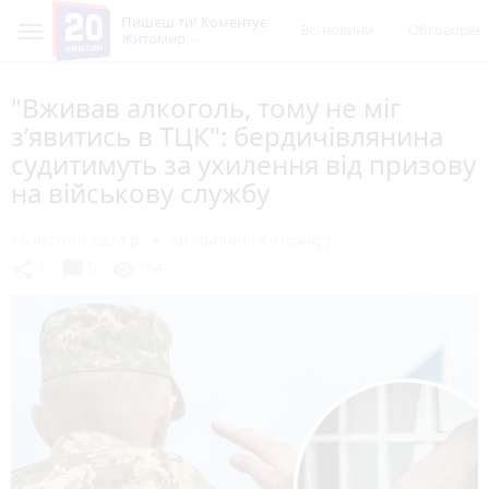
Пишеш ти! Коментує
Всі новини
Обговорен
Житомир
"Вживав алкоголь, тому не міг
з’явитись в ТЦК": бердичівлянина
судитимуть за ухилення від призову
на військову службу
16 лютого 2024 р.
20 хвилин (Житомир)
chat_bubble
share
visibility
1
0
184