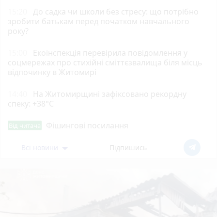
15:20
До садка чи школи без стресу: що потрібно
зробити батькам перед початком навчального
року?
15:00
Екоінспекція перевірила повідомлення у
соцмережах про стихійні сміттєзвалища біля місць
відпочинку в Житомирі
14:40
Н️а Житомирщині зафіксовано рекордну
спеку: +38°C
Фішингові посилання
Від читача
Всі новини
Підпишись