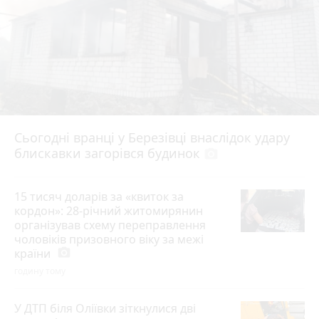
Сьогодні вранці у Березівці внаслідок удару
блискавки загорівся будинок
photo_camera
15 тисяч доларів за «квиток за
кордон»: 28-річний житомирянин
організував схему переправлення
чоловіків призовного віку за межі
країни
photo_camera
годину тому
У ДТП біля Оліївки зіткнулися дві