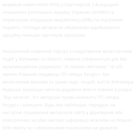
видавців новин (WAN-IFRA) у партнерстві з Асоціацією
«Незалежні регіональні видавці України» (АНРВУ) та
Норвезькою асоціацією медіабізнесу (MBL) за підтримки
Норвегії. Погляди авторів не обов’язково відображають
офіційну позицію партнерів програми.
Незалежний новинний портал з оперативним висвітленням
подій у Житомирі та області. Новини створюються для Вас
мультимедійною редакцією "20 хвилин Житомир" та «20
хвилин Романів» видавець ПП «Медіа Ресурс». Ми
висвітлюємо важливі та цікаві події, людей, життя Житомира.
Редакція запрошує читачів додавати власні новини в розділ
"Від читачів". Усі авторські права належать ПП «Медіа
Ресурс» і захищені. Будь-яка публiкацiя, передрук чи
наступне поширення матеріалів сайту у друкованих або
електронних засобах масової інформації можлива не більше
50% обсягу та з обов'язковим посиланням на джерело.