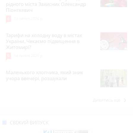
рідного міста Захисник Олександр
Піонткевич
6
13 липня 2026 р.
Тарифи на холодну воду в містах
України. Чекаємо підвищення в
Житомирі?
6
14 липня 2026 р.
Маленького хлопчика, який зник
учора ввечері, розшукали
keyboard_arrow_right
Дивитись ще
СВІЖИЙ ВИПУСК