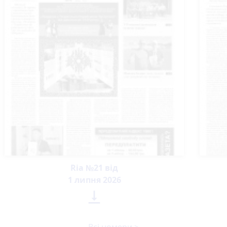
Ria №21 від
1 липня 2026
