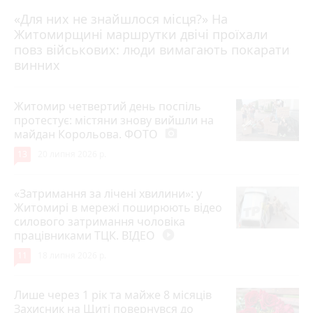
«Для них не знайшлося місця?» На
Житомирщині маршрутки двічі проїхали
17 липня 2026 р.
повз військових: люди вимагають покарати
винних
Житомир четвертий день поспіль
протестує: містяни знову вийшли на
майдан Корольова. ФОТО
photo_camera
13
20 липня 2026 р.
«Затримання за лічені хвилини»: у
Житомирі в мережі поширюють відео
силового затримання чоловіка
працівниками ТЦК. ВІДЕО
play_circle_filled
11
18 липня 2026 р.
Лише через 1 рік та майже 8 місяців
Захисник на Щиті повернувся до