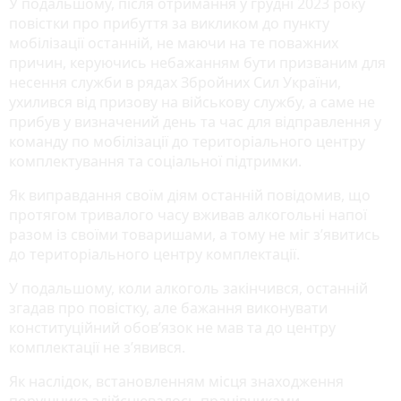
У подальшому, після отримання у грудні 2023 року
повістки про прибуття за викликом до пункту
мобілізації останній, не маючи на те поважних
причин, керуючись небажанням бути призваним для
несення служби в рядах Збройних Сил України,
ухилився від призову на військову службу, а саме не
прибув у визначений день та час для відправлення у
команду по мобілізації до територіального центру
комплектування та соціальної підтримки.
Як виправдання своїм діям останній повідомив, що
протягом тривалого часу вживав алкогольні напої
разом із своїми товаришами, а тому не міг з’явитись
до територіального центру комплектації.
У подальшому, коли алкоголь закінчився, останній
згадав про повістку, але бажання виконувати
конституційний обов’язок не мав та до центру
комплектації не з’явився.
Як наслідок, встановленням місця знаходження
порушника здійснювалось працівниками