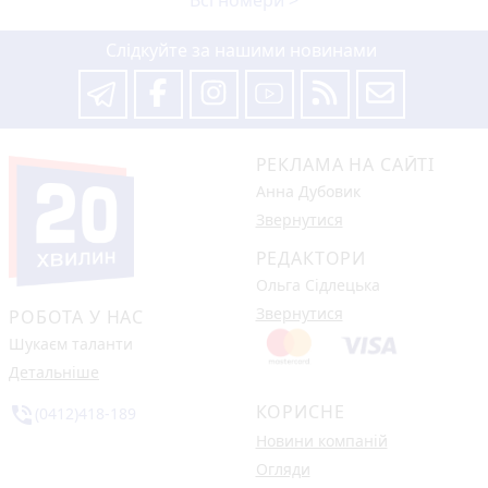
Всі номери >
Слідкуйте за нашими новинами
РЕКЛАМА НА САЙТІ
Анна Дубовик
Звернутися
РЕДАКТОРИ
Ольга Сідлецька
Звернутися
РОБОТА У НАС
Шукаєм таланти
Детальніше
КОРИСНЕ
phone_in_talk
(0412)418-189
Новини компаній
Огляди