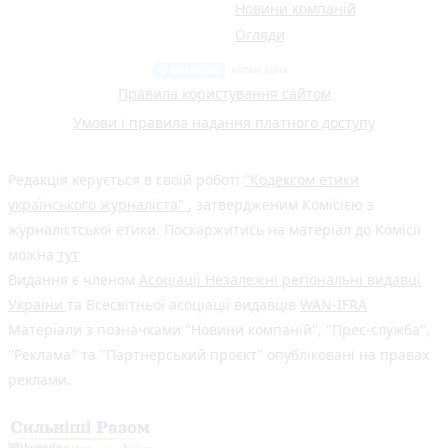
Новини компаній
Огляди
Правила користування сайтом
Умови і правила надання платного доступу
Редакція керується в своїй роботі
"Кодексом етики
українського журналіста"
, затвердженим Комісією з
журналістської етики. Поскаржитись на матеріал до Комісії
можна
тут
Видання є членом
Асоціації Незалежні регіональні видавці
України
та Всесвітньої асоціації видавців
WAN-IFRA
Матеріали з позначками "Новини компаній", "Прес-служба",
"Реклама" та "Партнерський проєкт" опубліковані на правах
реклами.