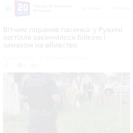
Пишеш ти! Коментує
Всі новини
Обговорен
Житомир
Вітчим поранив пасинка: у Ружині
застілля закінчилося бійкою і
замахом на вбивство
6 червня 2024 р.
20 хвилин (Житомир)
chat_bubble
share
visibility
1
0
81