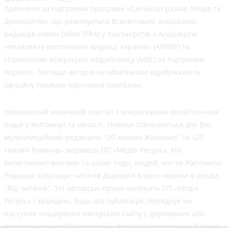
Здійснено за підтримки програми «Сильніші разом: Медіа та
Демократія», що реалізується Всесвітньою асоціацією
видавців новин (WAN-IFRA) у партнерстві з Асоціацією
«Незалежні регіональні видавці України» (АНРВУ) та
Норвезькою асоціацією медіабізнесу (MBL) за підтримки
Норвегії. Погляди авторів не обов’язково відображають
офіційну позицію партнерів програми.
Незалежний новинний портал з оперативним висвітленням
подій у Житомирі та області. Новини створюються для Вас
мультимедійною редакцією "20 хвилин Житомир" та «20
хвилин Романів» видавець ПП «Медіа Ресурс». Ми
висвітлюємо важливі та цікаві події, людей, життя Житомира.
Редакція запрошує читачів додавати власні новини в розділ
"Від читачів". Усі авторські права належать ПП «Медіа
Ресурс» і захищені. Будь-яка публiкацiя, передрук чи
наступне поширення матеріалів сайту у друкованих або
електронних засобах масової інформації можлива не більше