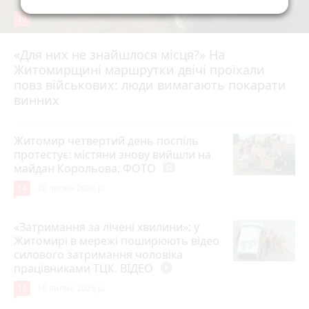
19
«Для них не знайшлося місця?» На
Житомирщині маршрутки двічі проїхали
17 липня 2026 р.
повз військових: люди вимагають покарати
винних
Житомир четвертий день поспіль
протестує: містяни знову вийшли на
майдан Корольова. ФОТО
photo_camera
14
20 липня 2026 р.
«Затримання за лічені хвилини»: у
Житомирі в мережі поширюють відео
силового затримання чоловіка
працівниками ТЦК. ВІДЕО
play_circle_filled
11
18 липня 2026 р.