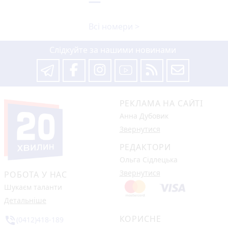
Всі номери >
Слідкуйте за нашими новинами
РЕКЛАМА НА САЙТІ
Анна Дубовик
Звернутися
РЕДАКТОРИ
Ольга Сідлецька
Звернутися
РОБОТА У НАС
Шукаєм таланти
Детальніше
КОРИСНЕ
phone_in_talk
(0412)418-189