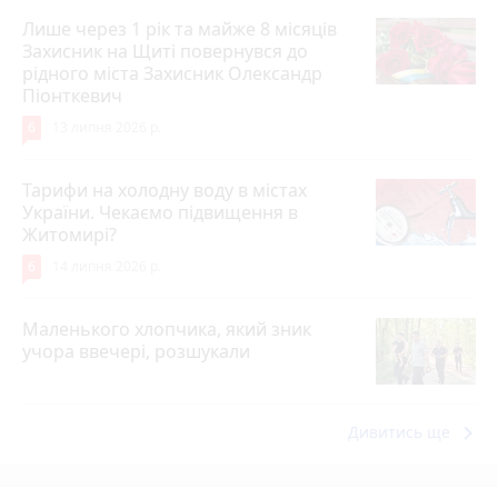
Лише через 1 рік та майже 8 місяців
Захисник на Щиті повернувся до
рідного міста Захисник Олександр
Піонткевич
6
13 липня 2026 р.
Тарифи на холодну воду в містах
України. Чекаємо підвищення в
Житомирі?
6
14 липня 2026 р.
Маленького хлопчика, який зник
учора ввечері, розшукали
keyboard_arrow_right
Дивитись ще