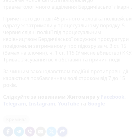
травматологічного відділення Бердичівської лікарні.
Причетного до події 45-річного чоловіка поліцейські
одразу ж затримали у процесуальному порядку. 5
червня слідчі поліції під процесуальним
керівництвом Бердичівської окружної прокуратури
повідомили затриманому про підозру за ч. 3 ст. 15
(Замах на злочин), ч. 1 ст. 115 (Умисне вбивство) ККУ.
Триває з’ясування всіх обставин та причин події.
За чинним законодавством подібні протиправні дії
караються позбавленням волі строком від 7 до 15
років.
Слідкуйте за новинами Житомира у
Facebook
,
Telegram
,
Instagram
,
YouTube
та
Google
Кримінал