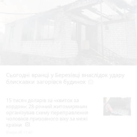
Сьогодні вранці у Березівці внаслідок удару
блискавки загорівся будинок
photo_camera
15 тисяч доларів за «квиток за
кордон»: 28-річний житомирянин
організував схему переправлення
чоловіків призовного віку за межі
країни
photo_camera
Вчора об 11:40