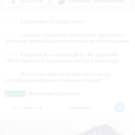
COVID-19
Житомир і житомиряни
11:25
Борщівник: як уберегтися?
10:04
«Заміна» сім-картки обернулася кредитами:
жителька Звягельщини потрапила на гачок шахраїв
09:00
8 серпня: все про цей день, яке церковне
свято, прикмети, забобони і погода у Житомирі
17:55
Житомирський обласний центр крові
потребує донорів з негативним резусом!
Фішингові посилання
Від читача
Всі новини
Підпишись