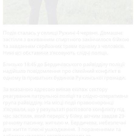
Подія сталась у селищі Ружині 4 червня. Домашнє
застілля з вживанням спиртного закінчилося бійкою
та завданням серйозних травм одному з чоловіків.
Нині всі обставини з’ясовують слідчі поліції.
Близько 18:45 до Бердичівського райвідділу поліції
надійшло повідомлення про сімейний конфлікт в
одному із приватних будинків Ружинської громади.
За вказаною адресою виїхав екіпаж сектору
реагування патрульної поліції та слідчо-оперативна
група райвідділу. На місці події правоохоронці
з’ясували, що у результаті раптового конфлікту під
час застілля, який переріс у бійку, вітчим завдав 29-
річному пасинку, жителю м. Бердичева, небезпечні
для життя тілесні ушкодження. З пораненнями та
забоями чоловіка госпіталізували до