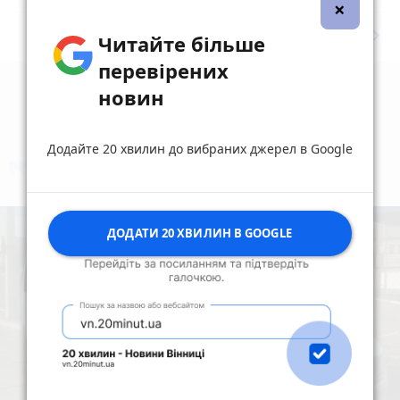
×
keyboard_arrow_right
Дивитись ще
Читайте більше
перевірених
новин
Додайте 20 хвилин до вибраних джерел в Google
коментують
Найчастіше
ДОДАТИ 20 ХВИЛИН В GOOGLE