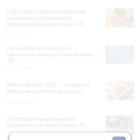
У ДТП біля Оліївки зіткнулися дві
вантажівки: рятувальники
деблокували одного з водіїв
photo_camera
Вчора о 10:20
У річці Мика в Радомишлі
зафіксовано масову загибель риби
photo_camera
Вчора о 12:20
Яблучний Спас 2026 — що суворо
заборонено робити цього дня
6 серпня 2026 р.
У Житомирі правоохоронці
затримали торговця зброєю
photo_camera
6 серпня 2026 р.