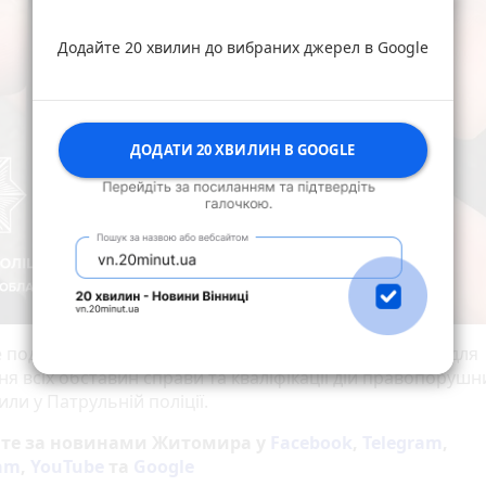
Додайте 20 хвилин до вибраних джерел в Google
ДОДАТИ 20 ХВИЛИН В GOOGLE
 події патрульні викликали слідчо-оперативну групу для
ня всіх обставин справи та кваліфікації дій правопорушни
ли у Патрульній поліції.
йте за новинами Житомира у
Facebook
,
Telegram
,
ram
,
YouTube
та
Google