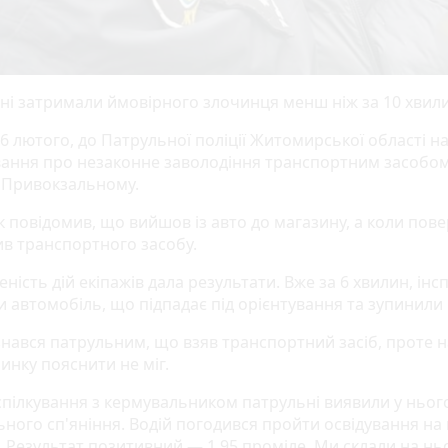
ні затримали ймовірного злочинця менш ніж за 10 хвили
16 лютого, до Патрульної поліції Житомирської області н
вання про незаконне заволодіння транспортним засобом
 Привокзальному.
к повідомив, що вийшов із авто до магазину, а коли пов
ив транспортного засобу.
ність дій екіпажів дала результати. Вже за 6 хвилин, інс
и автомобіль, що підпадає під орієнтування та зупинили 
ізнався патрульним, що взяв транспортний засіб, проте 
инку пояснити не міг.
 спілкування з кермувальником патрульні виявили у ньог
ного сп'яніння. Водій погодився пройти освідування на 
. Результат позитивний — 1,95 проміле. Ми склали на нь