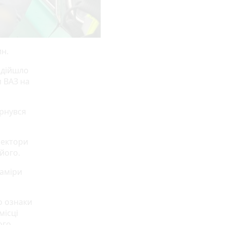
н.
адійшло
 ВАЗ на
ернувся
пектори
його.
наміри
о ознаки
місці
ого