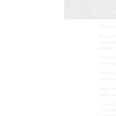
Патруль
Вчора, 
орієнту
майдані
"Заявни
не вияв
Злагодже
помітил
Водій з
свого вч
Під час
алкоголь
зупинки