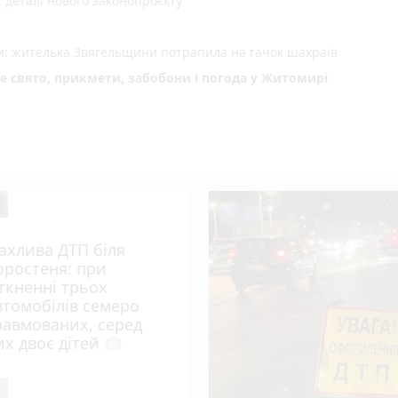
деталі нового законопроєкту
ми: жителька Звягельщини потрапила на гачок шахраїв
не свято, прикмети, забобони і погода у Житомирі
ахлива ДТП біля
оростеня: при
іткненні трьох
втомобілів семеро
равмованих, серед
их двоє дітей
photo_camera