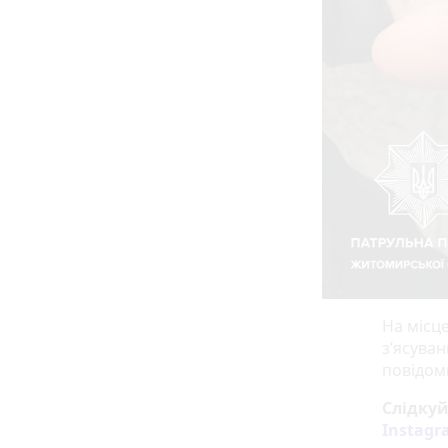
На місце
з’ясуван
повідоми
Слідку
Instag