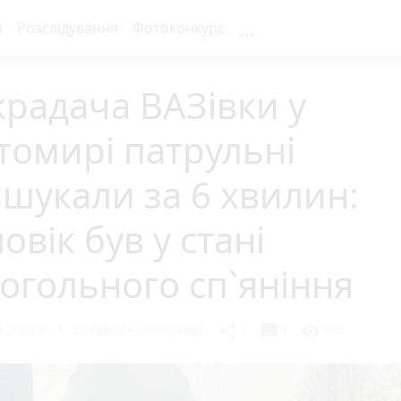
...
я
Розслідування
Фотоконкурс
радача ВАЗівки у
омирі патрульні
шукали за 6 хвилин:
овік був у стані
огольного сп`яніння
 2024 р.
20 хвилин (Житомир)
chat_bubble
share
visibility
1
1
183