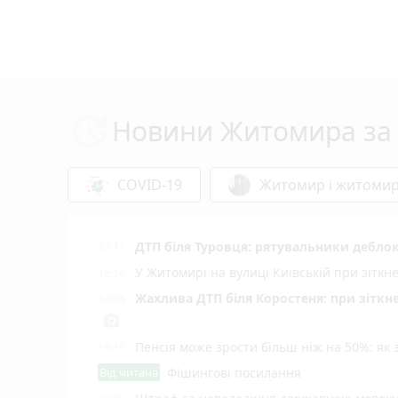
Новини Житомира за 
COVID-19
Житомир і житоми
ДТП біля Туровця: рятувальники деблок
17:11
У Житомирі на вулиці Київській при зіткн
16:16
Жахлива ДТП біля Коростеня: при зіткн
14:04
photo_camera
Пенсія може зрости більш ніж на 50%: як
13:15
Від читача
Фішингові посилання