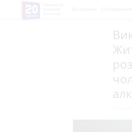
Пишеш ти!
Всі новини
Обговоренн
Коментує
Житомир
Вик
Жит
роз
чол
алк
17 лютого