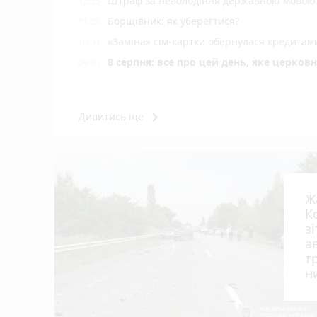
Штраф за неволодіння державною мовою: 
12:35
Борщівник: як уберегтися?
11:25
«Заміна» сім-картки обернулася кредита
10:04
8 серпня: все про цей день, яке церков
09:00
keyboard_arrow_right
Дивитись ще
Ж
К
з
а
т
н