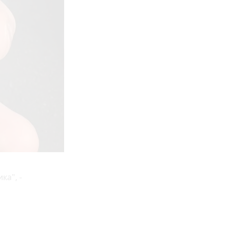
ка", -