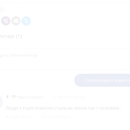
ал
нтарі (1)
Опублікувати комент
Maria Ponich
17 лютого 2024 р.
Люди з горя психічні стали,як жінки так і чоловіки..
Відповісти
Поділитися
reply
share
rem