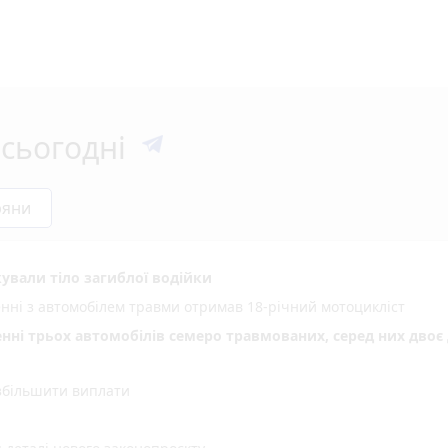
сьогодні
ряни
ували тіло загиблої водійки
енні з автомобілем травми отримав 18-річний мотоцикліст
енні трьох автомобілів семеро травмованих, серед них двоє 
 збільшити виплати