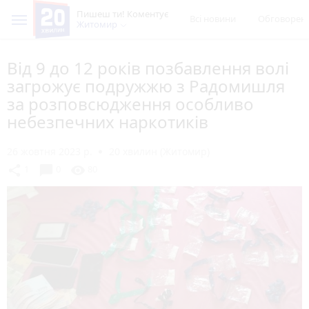
Пишеш ти! Коментує
Всі новини
Обговорен
Житомир
Від 9 до 12 років позбавлення волі
загрожує подружжю з Радомишля
за розповсюдження особливо
небезпечних наркотиків
26 жовтня 2023 р.
20 хвилин (Житомир)
chat_bubble
share
visibility
1
0
80