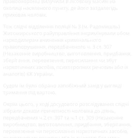
правоохоронці вилучили в лісовому масиві на
околиці населеного пункту, де його заздалегідь
приховав чоловік.
Тож слідчі відділення поліції № 3 (м. Радомишль)
Житомирського райуправління інкримінували обом
наркодилерам вчинення кримінального
правопорушення, передбаченого ч. 3 ст. 307
(Незаконне виробництво, виготовлення, придбання,
зберігання, перевезення, пересилання чи збут
наркотичних засобів, психотропних речовин або їх
аналогів) КК України.
Судом їм було обрано запобіжний захід у вигляді
тримання під вартою.
Окрім цього, у ході досудового розслідування слідчі
зібрали докази причетності чоловіка до діянь,
передбачених ч.2 ст. 307 та ч.1 ст. 309 (Незаконне
виробництво, виготовлення, придбання, зберігання,
перевезення чи пересилання наркотичних засобів,
психотропних речовин або їх аналогів без мети