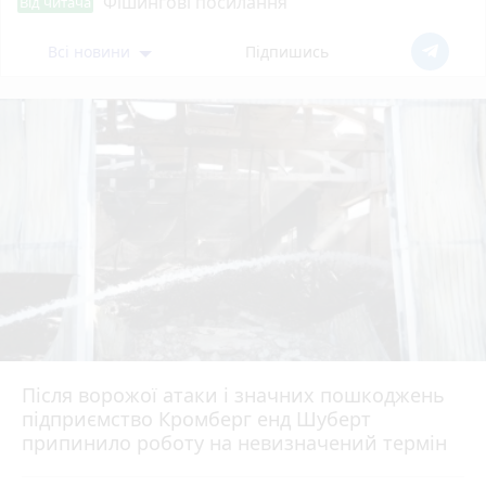
Фішингові посилання
Від читача
Всі новини
Підпишись
Після ворожої атаки і значних пошкоджень
підприємство Кромберг енд Шуберт
припинило роботу на невизначений термін