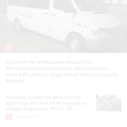
19
«Для них не знайшлося місця?» На
Житомирщині маршрутки двічі проїхали
17 липня 2026 р.
повз військових: люди вимагають покарати
винних
Житомир четвертий день поспіль
протестує: містяни знову вийшли на
майдан Корольова. ФОТО
photo_camera
14
20 липня 2026 р.