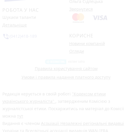
Ольга Сідлецька
Звернутися
РОБОТА У НАС
Шукаєм таланти
Детальніше
КОРИСНЕ
phone_in_talk
(0412)418-189
Новини компаній
Огляди
Правила користування сайтом
Умови і правила надання платного доступу
Редакція керується в своїй роботі
"Кодексом етики
українського журналіста"
, затвердженим Комісією з
журналістської етики. Поскаржитись на матеріал до Комісії
можна
тут
Видання є членом
Асоціації Незалежні регіональні видавці
України
та Всесвітньої асоціації видавців
WAN-IFRA