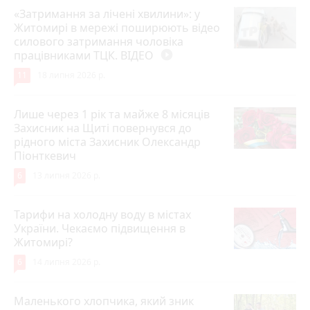
«Затримання за лічені хвилини»: у
Житомирі в мережі поширюють відео
силового затримання чоловіка
працівниками ТЦК. ВІДЕО
play_circle_filled
11
18 липня 2026 р.
Лише через 1 рік та майже 8 місяців
Захисник на Щиті повернувся до
рідного міста Захисник Олександр
Піонткевич
6
13 липня 2026 р.
Тарифи на холодну воду в містах
України. Чекаємо підвищення в
Житомирі?
6
14 липня 2026 р.
Маленького хлопчика, який зник