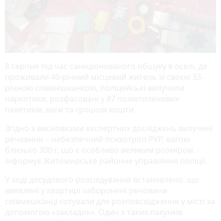
8 серпня під час санкціонованого обшуку в оселі, де
проживали 40-річний місцевий житель зі своєю 33-
річною співмешканкою, поліцейські вилучили
наркотики, розфасовані у 87 поліетиленових
пакетиків, ваги та грошові кошти.
Згідно з висновками експертних досліджень вилучені
речовини – небезпечний психотроп PVP, вагою
близько 300 г, що є особливо великим розміром, -
інформує Житомирське районне управління поліції.
У ході досудового розслідування встановлено, що
виявлені у квартирі заборонені речовини
співмешканці готували для розповсюдження у місті за
допомогою «закладок». Один з таких пакунків