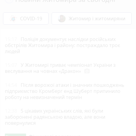
COVID-19
Житомир і житомиряни
15:17
Поліція документує наслідки російських
обстрілів Житомира і району: постраждало троє
людей
15:07
У Житомирі триває чемпіонат України з
веслування на човнах «Дракон»
photo_camera
14:54
Після ворожої атаки і значних пошкоджень
підприємство Кромберг енд Шуберт припинило
роботу на невизначений термін
12:38
5 цікавих українських слів, які були
заборонені радянською владою, але вони
повернулися