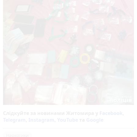
Слідкуйте за новинами Житомира у
Facebook
,
Telegram
,
Instagram
,
YouTube
та
Google
Наркотики