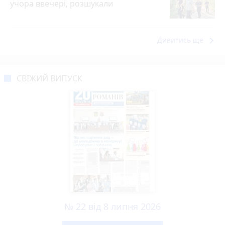
учора ввечері, розшукали
keyboard_arrow_right
Дивитись ще
СВІЖИЙ ВИПУСК
№ 22 від 8 липня 2026