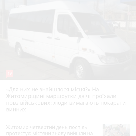
19
«Для них не знайшлося місця?» На
Житомирщині маршрутки двічі проїхали
17 липня 2026 р.
повз військових: люди вимагають покарати
винних
Житомир четвертий день поспіль
протестує: містяни знову вийшли на