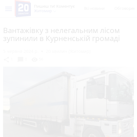
Пишеш ти! Коментує
Всі новини
Обговорен
Житомир
Вантажівку з нелегальним лісом
зупинили в Курненській громаді
5 червня 2024 р.
20 хвилин (Житомир)
chat_bubble
share
visibility
1
0
56