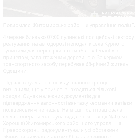
Повдомляє Житомирське районне управління поліції.
4 червня близько 07:00 пулинські поліцейські сектору
реагування на автодорозі неподалік села Курного
зупинили для перевірки автомобіль «Renault» з
причепом, завантаженим деревиною. За кермом
транспортного засобу перебував 68-річний житель
Одещини.
Під час візуального огляду правоохоронці
визначили, що у причепі знаходяться вільхові
колоди. Однак належних документів для
підтвердження законності вантажу керманич автівки
поліцейським не надав. На місці події працювала
слідчо-оперативна група відділення поліції №4 (смт
Хорошів) Житомирського районного управління.
Правоохоронці задокументували усі обставини
діяння та вилучили автомобіль з деревиною.