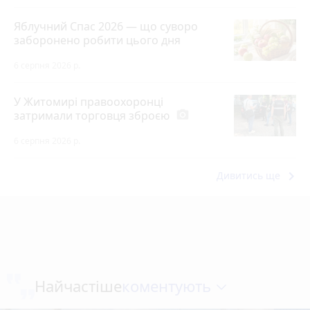
Яблучний Спас 2026 — що суворо
заборонено робити цього дня
6 серпня 2026 р.
У Житомирі правоохоронці
затримали торговця зброєю
photo_camera
6 серпня 2026 р.
keyboard_arrow_right
Дивитись ще
коментують
Найчастіше