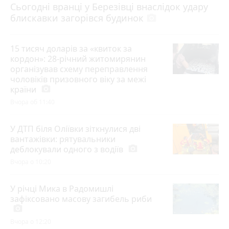
Сьогодні вранці у Березівці внаслідок удару
блискавки загорівся будинок
photo_camera
15 тисяч доларів за «квиток за
кордон»: 28-річний житомирянин
організував схему переправлення
чоловіків призовного віку за межі
країни
photo_camera
Вчора об 11:40
У ДТП біля Оліївки зіткнулися дві
вантажівки: рятувальники
деблокували одного з водіїв
photo_camera
Вчора о 10:20
У річці Мика в Радомишлі
зафіксовано масову загибель риби
photo_camera
Вчора о 12:20