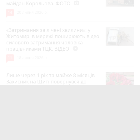
майдан Корольова. ФОТО
photo_camera
14
20 липня 2026 р.
«Затримання за лічені хвилини»: у
Житомирі в мережі поширюють відео
силового затримання чоловіка
працівниками ТЦК. ВІДЕО
play_circle_filled
11
18 липня 2026 р.
Лише через 1 рік та майже 8 місяців
Захисник на Щиті повернувся до
рідного міста Захисник Олександр
Піонткевич
6
13 липня 2026 р.
Тарифи на холодну воду в містах
України. Чекаємо підвищення в
Житомирі?