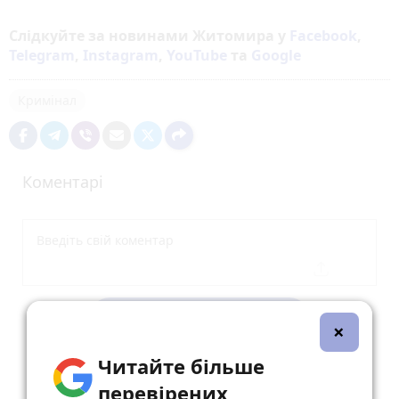
Слідкуйте за новинами Житомира у
Facebook
,
Telegram
,
Instagram
,
YouTube
та
Google
Кримінал
Коментарі
Опублікувати коментар
×
Читайте більше
перевірених