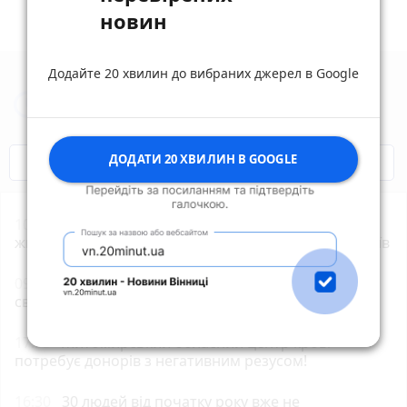
новин
Додайте 20 хвилин до вибраних джерел в Google
Новини Житомира за сьогодні
ДОДАТИ 20 ХВИЛИН В GOOGLE
COVID-19
Житомир і житомиряни
10:04
«Заміна» сім-картки обернулася кредитами:
жителька Звягельщини потрапила на гачок шахраїв
09:00
8 серпня: все про цей день, яке церковне
свято, прикмети, забобони і погода у Житомирі
17:55
Житомирський обласний центр крові
потребує донорів з негативним резусом!
16:30
30 людей від початку року вже не