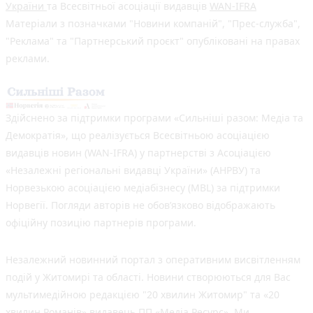
України
та Всесвітньої асоціації видавців
WAN-IFRA
Матеріали з позначками "Новини компаній", "Прес-служба",
"Реклама" та "Партнерський проєкт" опубліковані на правах
реклами.
Здійснено за підтримки програми «Сильніші разом: Медіа та
Демократія», що реалізується Всесвітньою асоціацією
видавців новин (WAN-IFRA) у партнерстві з Асоціацією
«Незалежні регіональні видавці України» (АНРВУ) та
Норвезькою асоціацією медіабізнесу (MBL) за підтримки
Норвегії. Погляди авторів не обов’язково відображають
офіційну позицію партнерів програми.
Незалежний новинний портал з оперативним висвітленням
подій у Житомирі та області. Новини створюються для Вас
мультимедійною редакцією "20 хвилин Житомир" та «20
хвилин Романів» видавець ПП «Медіа Ресурс». Ми