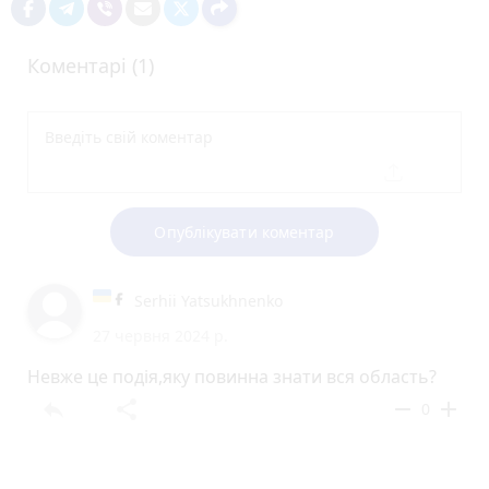
Коментарі (1)
Опублікувати коментар
Serhii Yatsukhnenko
27 червня 2024 р.
Невже це подія,яку повинна знати вся область?
reply
share
remove
add
0