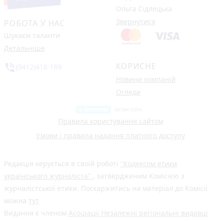
Ольга Сідлецька
Звернутися
РОБОТА У НАС
Шукаєм таланти
Детальніше
КОРИСНЕ
phone_in_talk
(0412)418-189
Новини компаній
Огляди
Правила користування сайтом
Умови і правила надання платного доступу
Редакція керується в своїй роботі
"Кодексом етики
українського журналіста"
, затвердженим Комісією з
журналістської етики. Поскаржитись на матеріал до Комісії
можна
тут
Видання є членом
Асоціації Незалежні регіональні видавці