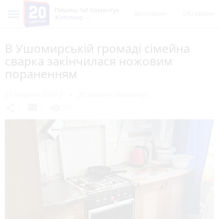
Пишеш ти! Коментує
Всі новини
Обговорен
Житомир
В Ушомирській громаді сімейна
сварка закінчилася ножовим
пораненням
26 червня 2024 р.
20 хвилин (Житомир)
chat_bubble
share
visibility
1
1
172