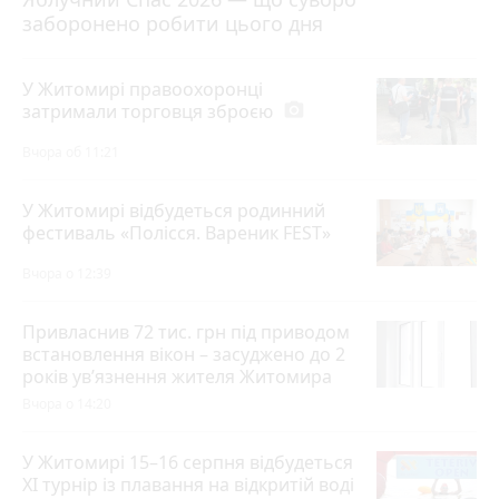
заборонено робити цього дня
У Житомирі правоохоронці
затримали торговця зброєю
photo_camera
Вчора об 11:21
У Житомирі відбудеться родинний
фестиваль «Полісся. Вареник FEST»
Вчора о 12:39
Привласнив 72 тис. грн під приводом
встановлення вікон – засуджено до 2
років ув’язнення жителя Житомира
Вчора о 14:20
У Житомирі 15–16 серпня відбудеться
XI турнір із плавання на відкритій воді