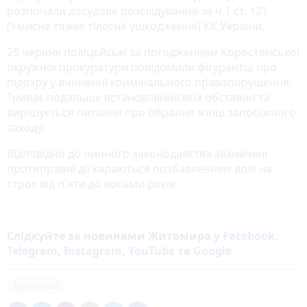
розпочали досудове розслідування за ч.1 ст. 121
(Умисне тяжке тілесне ушкодження) КК України.
25 червня поліцейські за погодженням Коростенської
окружної прокуратури повідомили фігурантці про
підозру у вчиненні кримінального правопорушення.
Триває подальше встановлення всіх обставин та
вирішується питання про обрання жінці запобіжного
заходу.
Відповідно до чинного законодавства зазначені
протиправні дії караються позбавленням волі на
строк від п'яти до восьми років.
Слідкуйте за новинами Житомира у
Facebook
,
Telegram
,
Instagram
,
YouTube
та
Google
Кримінал