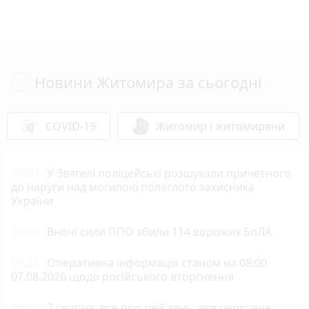
Новини Житомира за сьогодні
COVID-19
Житомир і житомиряни
10:00
У Звягелі поліцейські розшукали причетного
до наруги над могилою полеглого захисника
України
09:40
Вночі сили ППО збили 114 ворожих БпЛА
09:20
Оперативна інформація станом на 08:00
07.08.2026 щодо російського вторгнення
09:00
7 серпня: все про цей день, яке церковне