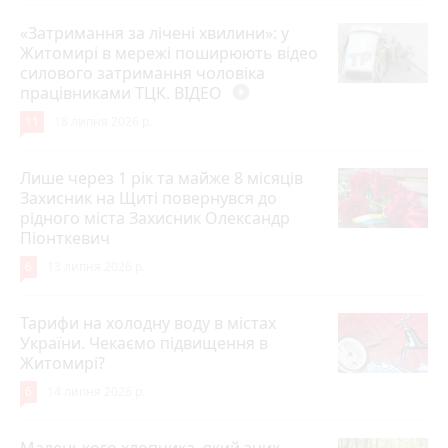
«Затримання за лічені хвилини»: у
Житомирі в мережі поширюють відео
силового затримання чоловіка
працівниками ТЦК. ВІДЕО
play_circle_filled
11
18 липня 2026 р.
Лише через 1 рік та майже 8 місяців
Захисник на Щиті повернувся до
рідного міста Захисник Олександр
Піонткевич
6
13 липня 2026 р.
Тарифи на холодну воду в містах
України. Чекаємо підвищення в
Житомирі?
6
14 липня 2026 р.
Маленького хлопчика, який зник