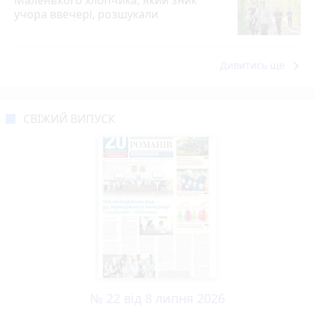
учора ввечері, розшукали
keyboard_arrow_right
Дивитись ще
СВІЖИЙ ВИПУСК
№ 22 від 8 липня 2026