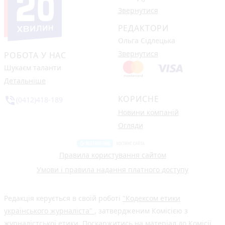
Звернутися
РЕДАКТОРИ
Ольга Сідлецька
Звернутися
РОБОТА У НАС
Шукаєм таланти
Детальніше
КОРИСНЕ
phone_in_talk
(0412)418-189
Новини компаній
Огляди
Правила користування сайтом
Умови і правила надання платного доступу
Редакція керується в своїй роботі
"Кодексом етики
українського журналіста"
, затвердженим Комісією з
журналістської етики. Поскаржитись на матеріал до Комісії