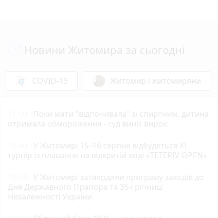
Новини Житомира за сьогодні
COVID-19
Житомир і житомиряни
11:00
Поки мати "відпочивала" зі спиртним, дитина
отримала обмороження - суд виніс вирок
10:40
У Житомирі 15–16 серпня відбудеться XI
турнір із плавання на відкритій воді «TETERIV OPEN»
10:18
У Житомирі затвердили програму заходів до
Дня Державного Прапора та 35-ї річниці
Незалежності України