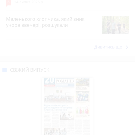
6
14 липня 2026 р.
Маленького хлопчика, який зник
учора ввечері, розшукали
keyboard_arrow_right
Дивитись ще
СВІЖИЙ ВИПУСК