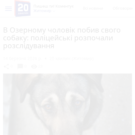
Пишеш ти! Коментує
Всі новини
Обговорен
Житомир
В Озерному чоловік побив свого
собаку: поліцейські розпочали
розслідування
14 березня 2026 р.
20 хвилин (Житомир)
chat_bubble
share
visibility
0
0
23