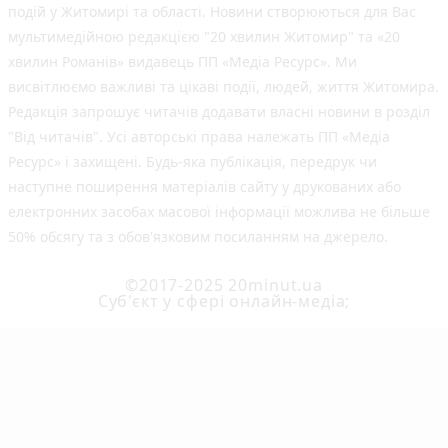
подій у Житомирі та області. Новини створюються для Вас
мультимедійною редакцією "20 хвилин Житомир" та «20
хвилин Романів» видавець ПП «Медіа Ресурс». Ми
висвітлюємо важливі та цікаві події, людей, життя Житомира.
Редакція запрошує читачів додавати власні новини в розділ
"Від читачів". Усі авторські права належать ПП «Медіа
Ресурс» і захищені. Будь-яка публiкацiя, передрук чи
наступне поширення матеріалів сайту у друкованих або
електронних засобах масової інформації можлива не більше
50% обсягу та з обов'язковим посиланням на джерело.
©2017-2025 20minut.ua
Cуб'єкт у сфері онлайн-медіа;