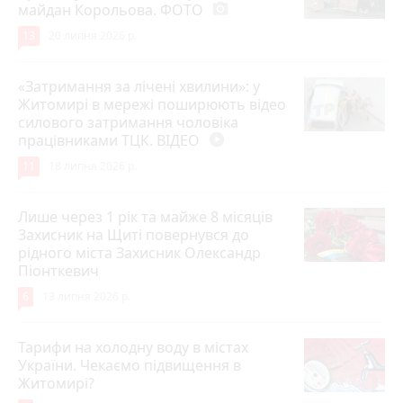
майдан Корольова. ФОТО
photo_camera
13
20 липня 2026 р.
«Затримання за лічені хвилини»: у
Житомирі в мережі поширюють відео
силового затримання чоловіка
працівниками ТЦК. ВІДЕО
play_circle_filled
11
18 липня 2026 р.
Лише через 1 рік та майже 8 місяців
Захисник на Щиті повернувся до
рідного міста Захисник Олександр
Піонткевич
6
13 липня 2026 р.
Тарифи на холодну воду в містах
України. Чекаємо підвищення в
Житомирі?