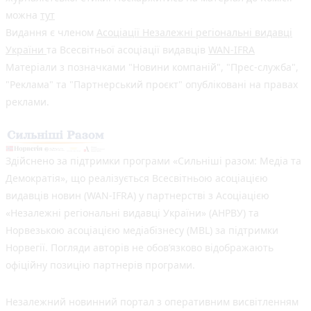
можна
тут
Видання є членом
Асоціації Незалежні регіональні видавці
України
та Всесвітньої асоціації видавців
WAN-IFRA
Матеріали з позначками "Новини компаній", "Прес-служба",
"Реклама" та "Партнерський проєкт" опубліковані на правах
реклами.
Здійснено за підтримки програми «Сильніші разом: Медіа та
Демократія», що реалізується Всесвітньою асоціацією
видавців новин (WAN-IFRA) у партнерстві з Асоціацією
«Незалежні регіональні видавці України» (АНРВУ) та
Норвезькою асоціацією медіабізнесу (MBL) за підтримки
Норвегії. Погляди авторів не обов’язково відображають
офіційну позицію партнерів програми.
Незалежний новинний портал з оперативним висвітленням