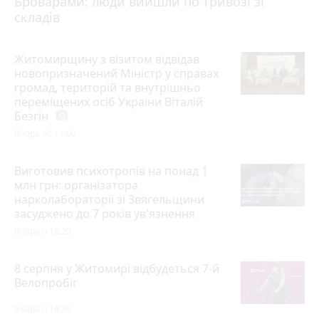
Броварами: люди вийшли по тривозі зі
складів
Житомирщину з візитом відвідав
новопризначений Міністр у справах
громад, територій та внутрішньо
переміщених осіб України Віталій
Безгін
photo_camera
Вчора об 11:00
Виготовив психотропів на понад 1
млн грн: організатора
нарколабораторії зі Звягельщини
засуджено до 7 років ув'язнення
Вчора о 12:20
8 серпня у Житомирі відбудеться 7-й
Велопробіг
Вчора о 14:39