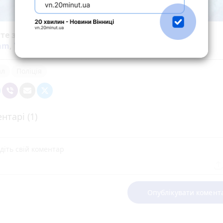
йте за новинами Житомира у
Facebook
,
Telegram
,
ram
,
YouTube
та
Google
ал
Поліція
нтарі (1)
Опублікувати комент