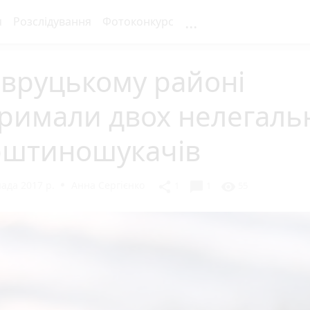
...
я
Розслідування
Фотоконкурс
Овруцькому районі
тримали двох нелегаль
рштиношукачів
ада 2017 р.
Анна Сергієнко
chat_bubble
share
visibility
1
1
55