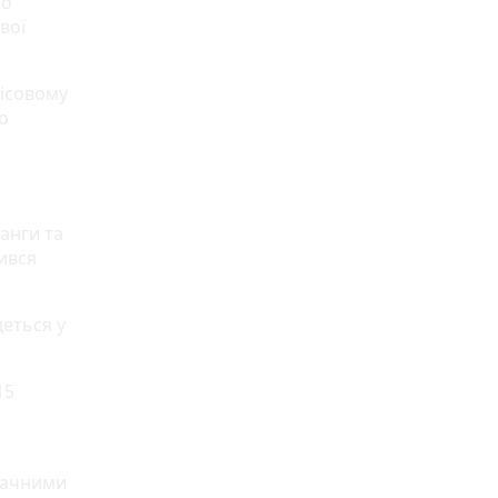
го
вої
лісовому
о
анги та
ився
деться у
15
значними