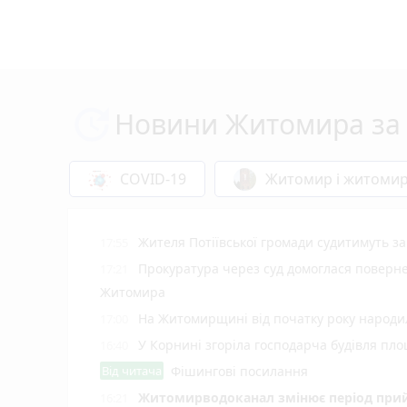
Новини Житомира за 
COVID-19
Житомир і житоми
Жителя Потіївської громади судитимуть з
17:55
Прокуратура через суд домоглася повернен
17:21
Житомира
На Житомирщині від початку року народил
17:00
У Корнині згоріла господарча будівля пло
16:40
Від читача
Фішингові посилання
Житомирводоканал змінює період прий
16:21