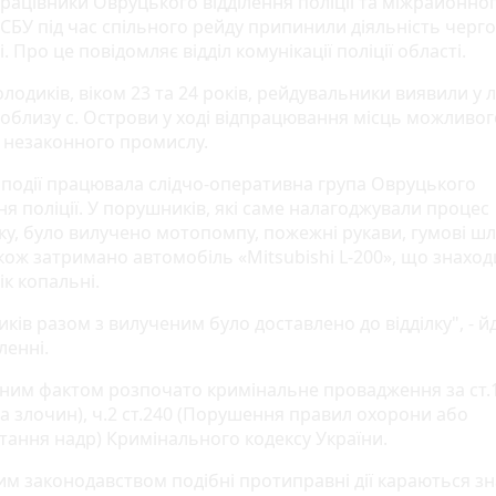
рацівники Овруцького відділення поліції та міжрайонно
УСБУ під час спільного рейду припинили діяльність черго
. Про це повідомляє відділ комунікації поліції області.
лодиків, віком 23 та 24 років, рейдувальники виявили у 
поблизу с. Острови у ході відпрацювання місць можливог
 незаконного промислу.
і події працювала слідчо-оперативна група Овруцького
ня поліції. У порушників, які саме налагоджували процес
ку, було вилучено мотопомпу, пожежні рукави, гумові шл
акож затримано автомобіль «Mitsubishi L-200», що знаход
к копальні.
ів разом з вилученим було доставлено до відділку", - й
ленні.
аним фактом розпочато кримінальне провадження за ст.
на злочин), ч.2 ст.240 (Порушення правил охорони або
тання надр) Кримінального кодексу України.
им законодавством подібні протиправні дії караються 