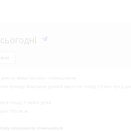
сьогодні
ряни
а умисне вбивство своєї співмешканки
ня громаді земельної ділянки вартістю понад 1,5 млн грн у це
ося понад 3 тисячі дітей
щею 100 кв. м
ому показників лічильників