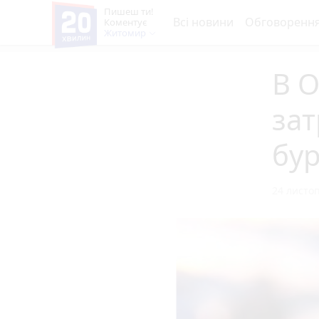
Пишеш ти!
Всі новини
Обговоренн
Коментує
Житомир
В 
за
бу
24 листоп