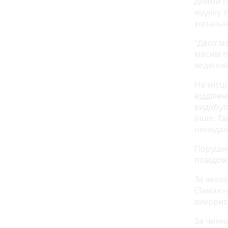
Днями п
відділу 
копальні
"Двох мо
масиві 
ведення
На місц
відділен
видобут
інше. Т
неподалі
Порушник
повідом
За вказ
(Замах 
викорис
За чинн