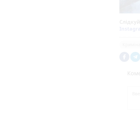
Слідку
Instag
Кримін
Коме