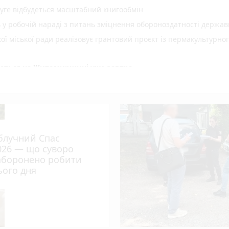
уге відбудеться масштабний книгообмін
ь у робочій нараді з питань зміцнення обороноздатності держав
 міської ради реалізовує грантовий проєкт із пермакультурно
куються на Житомирщині уже завтра
ої енергетики для ветеранів, ветеранок та їхніх сімей
шлюбу нічого не змінює
становлення вікон – засуджено до 2 років ув’язнення жителя
блучний Спас
в виїжджали на гасіння загорянь сухої рослинності
026 — що суворо
ль «Полісся. Вареник FEST»
аборонено робити
ього дня
мпіонату України з акватлону!
 конкурс юних музикантів «Richter Junior Competition»
е!
ом минулої доби виїжджали на прибирання аварійних дерев, 