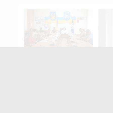
У Житомирі правоохоронці затримали 
11:21
 не
У Житомирі відбудеться родинний
Привлас
фестиваль «Полісся. Вареник
привод
FEST»
засудже
жителя
Найчастіше
коменту