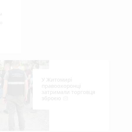
и
го
У Житомирі
правоохоронці
затримали торговця
зброєю
photo_camera
що