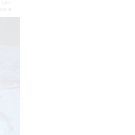
одів
оків.