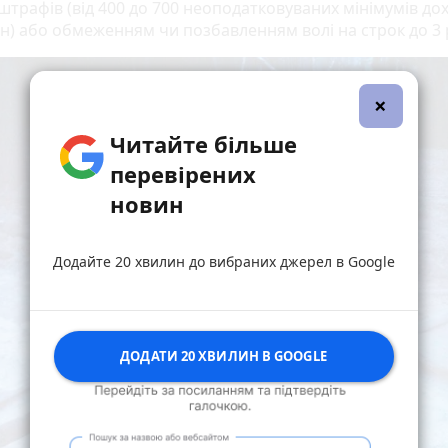
штрафів (від 400 до 700 неоподатковуваних мінімумів дох
н) або обмеженням чи позбавленням волі на строк до 3 р
×
Читайте більше
перевірених
новин
Додайте 20 хвилин до вибраних джерел в Google
ДОДАТИ 20 ХВИЛИН В GOOGLE