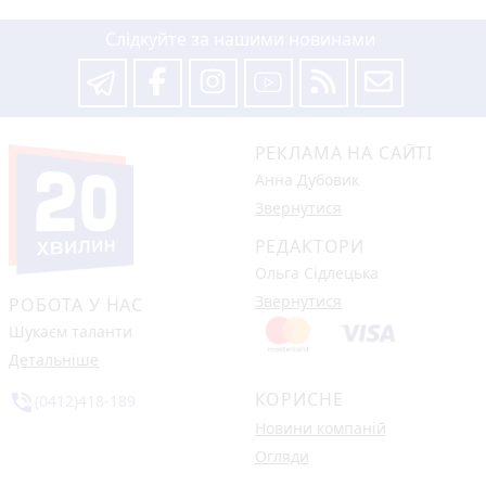
Слідкуйте за нашими новинами
РЕКЛАМА НА САЙТІ
Анна Дубовик
Звернутися
РЕДАКТОРИ
Ольга Сідлецька
Звернутися
РОБОТА У НАС
Шукаєм таланти
Детальніше
КОРИСНЕ
phone_in_talk
(0412)418-189
Новини компаній
Огляди