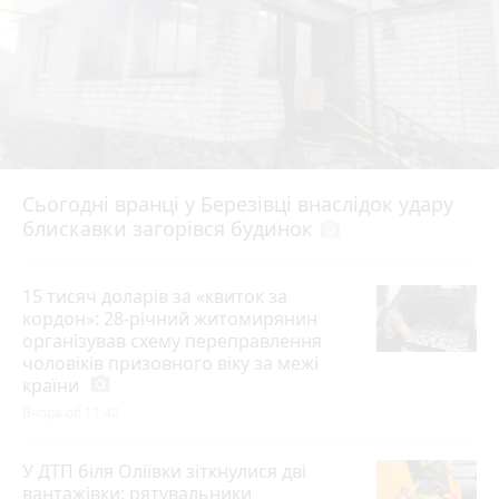
Сьогодні вранці у Березівці внаслідок удару
блискавки загорівся будинок
photo_camera
15 тисяч доларів за «квиток за
кордон»: 28-річний житомирянин
організував схему переправлення
чоловіків призовного віку за межі
країни
photo_camera
Вчора об 11:40
У ДТП біля Оліївки зіткнулися дві
вантажівки: рятувальники