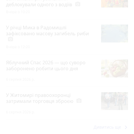
деблокували одного з водіїв
photo_camera
Вчора о 10:20
У річці Мика в Радомишлі
зафіксовано масову загибель риби
photo_camera
Вчора о 12:20
Яблучний Спас 2026 — що суворо
заборонено робити цього дня
6 серпня 2026 р.
У Житомирі правоохоронці
затримали торговця зброєю
photo_camera
6 серпня 2026 р.
keyboard_arrow_right
Дивитись ще