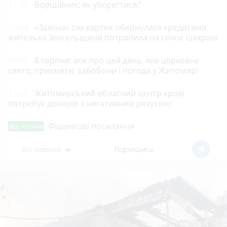
11:25
Борщівник: як уберегтися?
10:04
«Заміна» сім-картки обернулася кредитами:
жителька Звягельщини потрапила на гачок шахраїв
09:00
8 серпня: все про цей день, яке церковне
свято, прикмети, забобони і погода у Житомирі
17:55
Житомирський обласний центр крові
потребує донорів з негативним резусом!
Фішингові посилання
Від читача
Всі новини
Підпишись