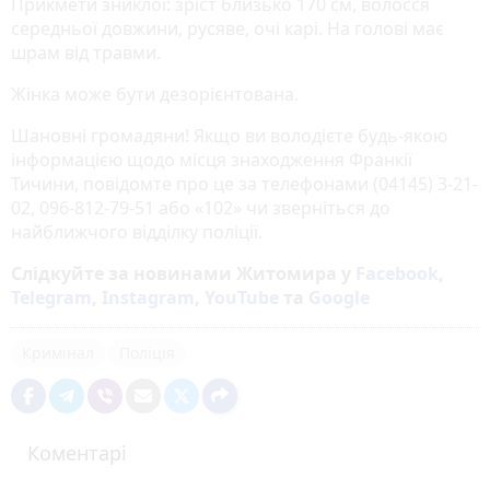
Прикмети зниклої: зріст близько 170 см, волосся
середньої довжини, русяве, очі карі. На голові має
шрам від травми.
Жінка може бути дезорієнтована.
Шановні громадяни! Якщо ви володієте будь-якою
інформацією щодо місця знаходження Франкії
Тичини, повідомте про це за телефонами (04145) 3-21-
02, 096-812-79-51 або «102» чи зверніться до
найближчого відділку поліції.
Слідкуйте за новинами Житомира у
Facebook
,
Telegram
,
Instagram
,
YouTube
та
Google
Кримінал
Поліція
Коментарі