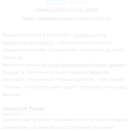
Правила користування сайтом
Умови і правила надання платного доступу
Редакція керується в своїй роботі
"Кодексом етики
українського журналіста"
, затвердженим Комісією з
журналістської етики. Поскаржитись на матеріал до Комісії
можна
тут
Видання є членом
Асоціації Незалежні регіональні видавці
України
та Всесвітньої асоціації видавців
WAN-IFRA
Матеріали з позначками "Новини компаній", "Прес-служба",
"Реклама" та "Партнерський проєкт" опубліковані на правах
реклами.
Здійснено за підтримки програми «Сильніші разом: Медіа та
Демократія», що реалізується Всесвітньою асоціацією