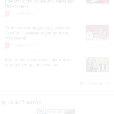
рідного міста Захисник Олександр
Піонткевич
6
13 липня 2026 р.
Тарифи на холодну воду в містах
України. Чекаємо підвищення в
Житомирі?
6
14 липня 2026 р.
Маленького хлопчика, який зник
учора ввечері, розшукали
keyboard_arrow_right
Дивитись ще
СВІЖИЙ ВИПУСК