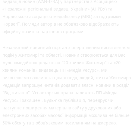
видавців новин (WAN-IFRA) у партнерстві з Асоціацією
«Незалежні регіональні видавці України» (АНРВУ) та
Норвезькою асоціацією медіабізнесу (MBL) за підтримки
Норвегії. Погляди авторів не обов’язково відображають
офіційну позицію партнерів програми.
Незалежний новинний портал з оперативним висвітленням
подій у Житомирі та області. Новини створюються для Вас
мультимедійною редакцією "20 хвилин Житомир" та «20
хвилин Романів» видавець ПП «Медіа Ресурс». Ми
висвітлюємо важливі та цікаві події, людей, життя Житомира.
Редакція запрошує читачів додавати власні новини в розділ
"Від читачів". Усі авторські права належать ПП «Медіа
Ресурс» і захищені. Будь-яка публiкацiя, передрук чи
наступне поширення матеріалів сайту у друкованих або
електронних засобах масової інформації можлива не більше
50% обсягу та з обов'язковим посиланням на джерело.