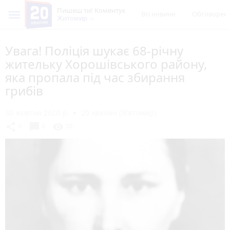
Пишеш ти! Коментує
Всі новини
Обговорен
Житомир
Увага! Поліція шукає 68-річну
жительку Хорошівського району,
яка пропала під час збирання
грибів
30 жовтня 2020 р.
20 хвилин (Житомир)
chat_bubble
share
visibility
0
0
50