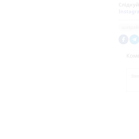
Слідку
Instag
шахрай
Коме