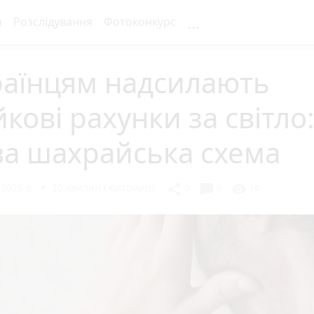
...
я
Розслідування
Фотоконкурс
раїнцям надсилають
кові рахунки за світло
ва шахрайська схема
2026 р.
20 хвилин (Житомир)
chat_bubble
share
visibility
0
0
14