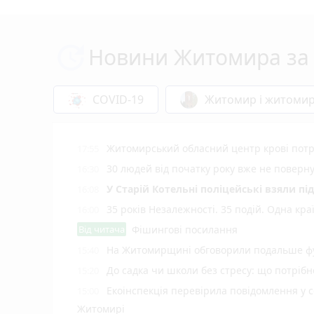
Новини Житомира за 
COVID-19
Житомир і житоми
Житомирський обласний центр крові потр
17:55
30 людей від початку року вже не повер
16:30
У Старій Котельні поліцейські взяли пі
16:08
35 років Незалежності. 35 подій. Одна кра
16:00
Від читача
Фішингові посилання
На Житомирщині обговорили подальше фу
15:40
До садка чи школи без стресу: що потріб
15:20
Екоінспекція перевірила повідомлення у с
15:00
Житомирі