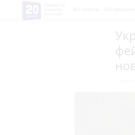
Пишеш ти!
Всі новини
Обговоренн
Коментує
Житомир
Ук
фей
но
7 червня 