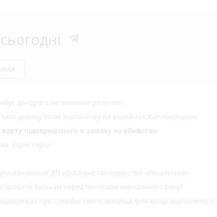
сьогодні
ряни
ебує донорів з негативним резусом!
нулися додому після відпочинку на водоймах Житомирщини
д варту підозрюваного в замаху на вбивство
їна. Одне серце
нкціонування ДП «Дослідне господарство «Рихальське»
но зробити батькам перед початком навчального року?
оцмережах про стихійні сміттєзвалища біля місць відпочинку в