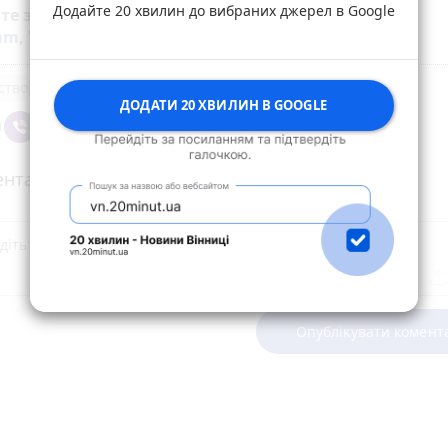
Додайте 20 хвилин до вибраних джерел в Google
йте за новинами Житомира у
Facebook
,
Telegram
,
ram
,
YouTube
та
Google
ство
ДОДАТИ 20 ХВИЛИН В GOOGLE
нтарі
Опублікувати комент