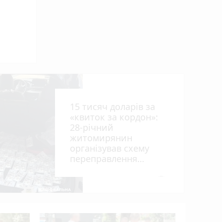
ниць
15 тисяч доларів за
«квиток за кордон»:
28-річний
житомирянин
організував схему
рії
переправлення
оків
чоловіків призовного
віку за межі країни
photo_camera
У ДТП біл