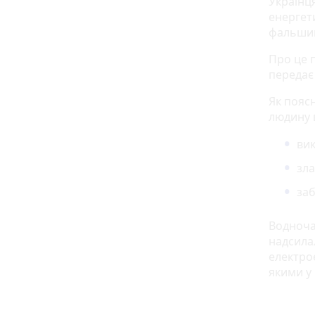
Українц
енергет
фальшив
Про це 
переда
Як пояс
людину 
вик
зла
заб
Водноча
надсила
електрое
якими у