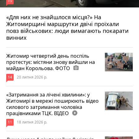
19
«Для них не знайшлося місця?» На
Житомирщині маршрутки двічі проїхали
17 липня 2026 р.
повз військових: люди вимагають покарати
винних
Житомир четвертий день поспіль
протестує: містяни знову вийшли на
майдан Корольова. ФОТО
photo_camera
14
20 липня 2026 р.
«Затримання за лічені хвилини»: у
Житомирі в мережі поширюють відео
силового затримання чоловіка
працівниками ТЦК. ВІДЕО
play_circle_filled
11
18 липня 2026 р.