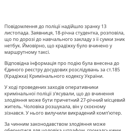
Повідомлення до поліції надійшло зранку 13
листопада. Заявниця, 18-річна студентка, розповіла,
що по дорозі до навчального закладу з її сумки зник
нетбук. Ймовірно, що крадіжку було вчинено у
маршрутному таксі.
Відповідна інформація про подію була внесена до
Єдиного реєстру досудових розслідувань за ст.185
(Крадіжка) Кримінального кодексу України.
У ході проведених заходів оперативники
кримінальної поліції з’ясували, що до вчинення
злодіяння може бути причетний 27-річний місцевий
житель. Чоловіка розшукала, він у скоєному
зізнався. У нього вилучили викрадений комп’ютер.
За чинним законодавством злодіяння може
обернутися для чоловіка штрафом, громадськими