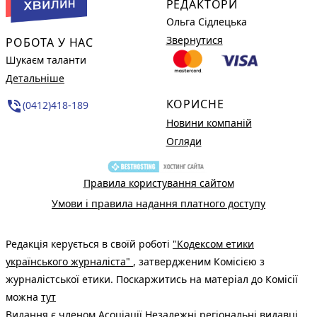
РЕДАКТОРИ
Ольга Сідлецька
Звернутися
РОБОТА У НАС
Шукаєм таланти
Детальніше
КОРИСНЕ
phone_in_talk
(0412)418-189
Новини компаній
Огляди
Правила користування сайтом
Умови і правила надання платного доступу
Редакція керується в своїй роботі
"Кодексом етики
українського журналіста"
, затвердженим Комісією з
журналістської етики. Поскаржитись на матеріал до Комісії
можна
тут
Видання є членом
Асоціації Незалежні регіональні видавці