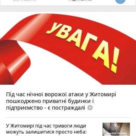
Під час нічної ворожої атаки у Житомирі
пошкоджено приватні будинки і
підприємство - є постраждалі
play_circle_filled
У Житомирі під час тривоги люди
можуть залишитися просто неба: