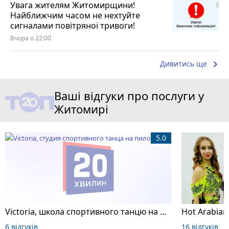
Увага жителям Житомирщини!
Найближчим часом не нехтуйте
сигналами повітряної тривоги!
Вчора о 22:00
keyboard_arrow_right
Дивитись ще
Ваші відгуки про послуги у
Житомирі
5.0
Victoria, школа спортивного танцю на пілоні
6 відгуків
16 відгуків