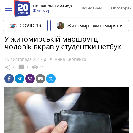
Пишеш ти! Коментує
Всі новини
Обговорен
Житомир
COVID-19
Житомир і житомиряни
У житомирській маршрутці
чоловік вкрав у студентки нетбук
15 листопада 2017 р.
Анна Сергієнко
chat_bubble
share
visibility
0
0
37