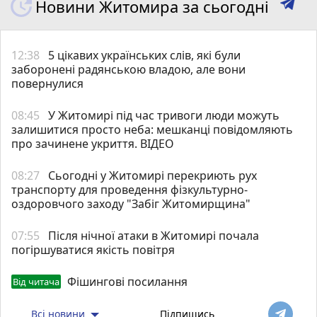
Новини Житомира за сьогодні
12:38
5 цікавих українських слів, які були
заборонені радянською владою, але вони
повернулися
08:45
У Житомирі під час тривоги люди можуть
залишитися просто неба: мешканці повідомляють
про зачинене укриття. ВІДЕО
08:27
Сьогодні у Житомирі перекриють рух
транспорту для проведення фізкультурно-
оздоровчого заходу "Забіг Житомирщина"
07:55
Після нічної атаки в Житомирі почала
погіршуватися якість повітря
Фішингові посилання
Від читача
Всі новини
Підпишись