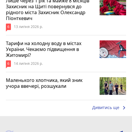
Лише через 1 рік та майже 8 місяців
Захисник на Щиті повернувся до
рідного міста Захисник Олександр
Піонткевич
6
13 липня 2026 р.
Тарифи на холодну воду в містах
України. Чекаємо підвищення в
Житомирі?
6
14 липня 2026 р.
Маленького хлопчика, який зник
учора ввечері, розшукали
keyboard_arrow_right
Дивитись ще