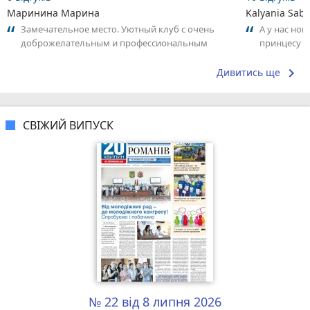
Маринина Марина
Kalyania Sabe
Замечательное место. Уютный клуб с очень
А у нас нов
доброжелательным и профессиональным
принцесу т
коллективом.
keyboard_arrow_right
Дивитись ще
СВІЖИЙ ВИПУСК
№ 22 від 8 липня 2026