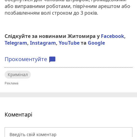
або виправними роботами, піврічним арештом або
позбавленням волі строком до 3 років.
Слідкуйте за новинами Житомира у
Facebook
,
Telegram
,
Instagram
,
YouTube
та
Google
Прокоментуйте
chat_bubble
Кримінал
Коментарі