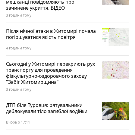
мешканці повідомляють про
зачинене укриття. ВІДЕО
3 години тому
Після нічної атаки в Житомирі почала
погіршуватися якість повітря
4 години тому
Сьогодні у Житомирі перекриють рух
транспорту для проведення
фізкультурно-оздоровчого заходу
"Забіг Житомирщина"
3 години тому
ДТП біля Туровця: рятувальники
деблокували тіло загиблої водійки
Вчора о 17:11