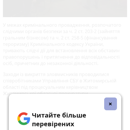
У межах кримінального провадження, розпочатого
слідчими органів безпеки за ч. 2 ст. 203-2 (зайняття
гральним бізнесом) та ч. 2 ст. 258-5 (фінансування
тероризму) Кримінального кодексу України,
тривають слідчі дії для встановлення всіх обставин
правопорушень і притягнення до відповідальності
осіб, причетних до незаконної діяльності.
Заходи із викриття зловмисників проводилися
співробітниками Управління СБУ в Житомирській
області під процесуальним керівництвом
Житомирської обласної прокуратури.
×
Читайте більше
перевірених