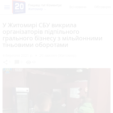
Пишеш ти! Коментує
Всі новини
Обговорен
Житомир
У Житомирі СБУ викрила
організаторів підпільного
грального бізнесу з мільйонними
тіньовими оборотами
4 березня 2021 р.
20 хвилин (Житомир)
chat_bubble
share
visibility
1
0
68