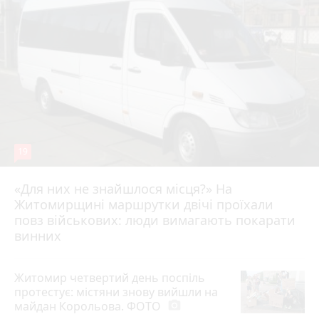
19
«Для них не знайшлося місця?» На
Житомирщині маршрутки двічі проїхали
17 липня 2026 р.
повз військових: люди вимагають покарати
винних
Житомир четвертий день поспіль
протестує: містяни знову вийшли на
майдан Корольова. ФОТО
photo_camera