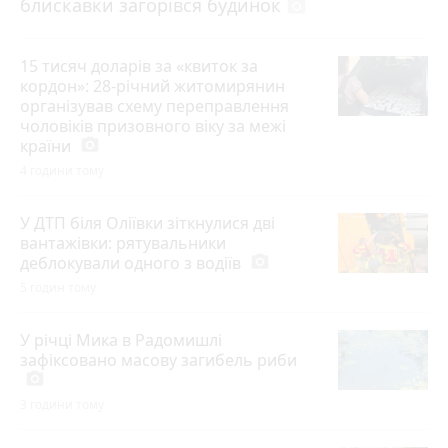
блискавки загорівся будинок
photo_camera
15 тисяч доларів за «квиток за
кордон»: 28-річний житомирянин
організував схему переправлення
чоловіків призовного віку за межі
країни
photo_camera
4 години тому
У ДТП біля Оліївки зіткнулися дві
вантажівки: рятувальники
деблокували одного з водіїв
photo_camera
5 годин тому
У річці Мика в Радомишлі
зафіксовано масову загибель риби
photo_camera
3 години тому