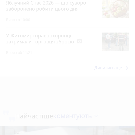
Яблучний Спас 2026 — що суворо
заборонено робити цього дня
Вчора о 10:00
У Житомирі правоохоронці
затримали торговця зброєю
photo_camera
Вчора об 11:21
keyboard_arrow_right
Дивитись ще
коментують
Найчастіше