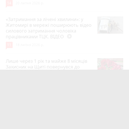
14
20 липня 2026 р.
«Затримання за лічені хвилини»: у
Житомирі в мережі поширюють відео
силового затримання чоловіка
працівниками ТЦК. ВІДЕО
play_circle_filled
11
18 липня 2026 р.
Лише через 1 рік та майже 8 місяців
Захисник на Щиті повернувся до
рідного міста Захисник Олександр
Піонткевич
6
13 липня 2026 р.
Тарифи на холодну воду в містах
України. Чекаємо підвищення в
Житомирі?
6
14 липня 2026 р.