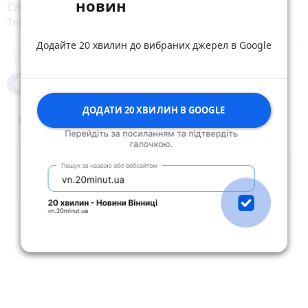
новин
Слідкуйте за новинами Житомира у
Facebook
,
Telegram
,
Instagram
,
YouTube
та
Google
Додайте 20 хвилин до вибраних джерел в Google
Кримінал
СБУ
ДОДАТИ 20 ХВИЛИН В GOOGLE
Коментарі
Опублікувати коментар