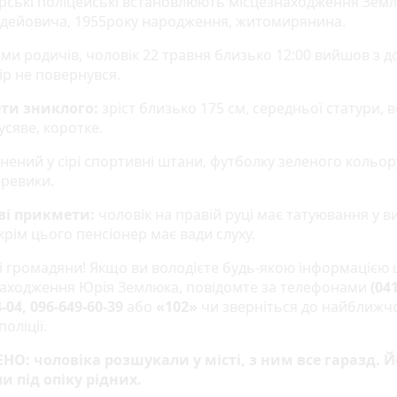
ські поліцейські встановлюють місцезнаходження Зем
дейовича, 1955року народження, житомирянина.
ми родичів, чоловік 22 травня близько 12:00 вийшов з д
ір не повернувся.
ети
зниклого
:
зріст близько 175 см, середньої статури, 
усяве, коротке.
нений у сірі спортивні штани, футболку зеленого кольор
еревики.
ві прикмети:
чоловік на правій руці має татуювання у в
крім цього пенсіонер має вади слуху.
 громадяни! Якщо ви володієте будь-якою інформацією
находження Юрія Землюка, повідомте за телефонами
(041
3-04, 096-649-60-39
або
«102»
чи зверніться до найближч
поліції.
О: чоловіка розшукали у місті, з ним все гаразд. Й
и під опіку рідних.