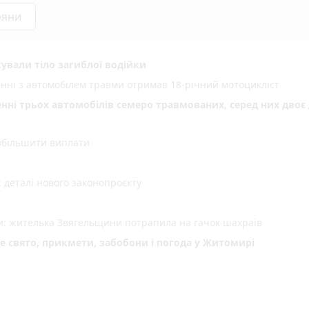
ряни
ували тіло загиблої водійки
енні з автомобілем травми отримав 18-річний мотоцикліст
енні трьох автомобілів семеро травмованих, серед них двоє 
 збільшити виплати
деталі нового законопроєкту
ми: жителька Звягельщини потрапила на гачок шахраїв
не свято, прикмети, забобони і погода у Житомирі