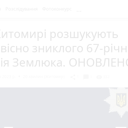
...
я
Розслідування
Фотоконкурс
Житомирі розшукують
вісно зниклого 67-річ
ія Землюка. ОНОВЛЕН
 2023 р.
20 хвилин (Житомир)
chat_bubble
share
visibility
1
1
332