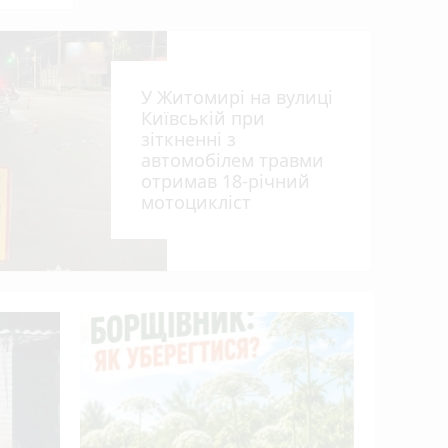
У Житомирі на вулиці
Київській при
зіткненні з
автомобілем травми
отримав 18-річний
мотоцикліст
Пенсія м
50%: як 