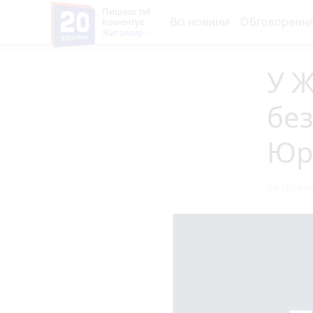
Пишеш ти!
Всі новини
Обговоренн
Коментує
Житомир
У 
без
Юр
24 травня