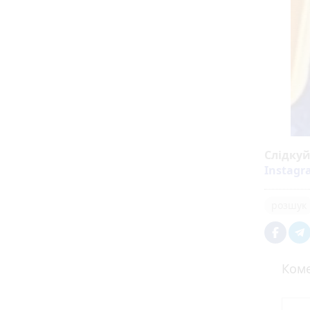
Слідку
Instag
розшук
Коме