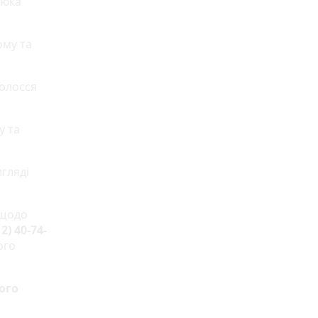
люка
ому та
волосся
у та
игляді
 щодо
2) 40-74-
ого
ого