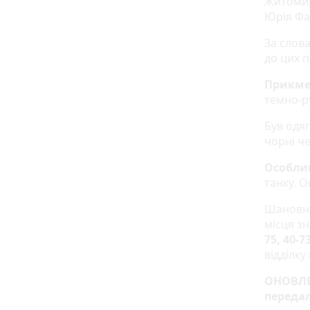
Житомир
Юрія Фа
За слова
до цих п
Прикм
темно-р
Був одяг
чорні ч
Особли
танку. О
Шановні
місця з
75, 40-7
відділку 
ОНОВЛЕН
передал