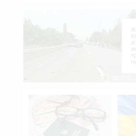
Ж
К
з
а
т
н
я?