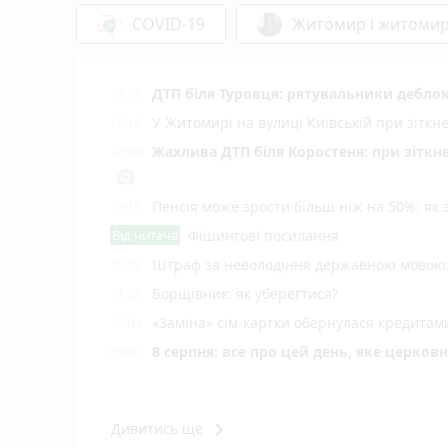
COVID-19
Житомир і житоми
ДТП біля Туровця: рятувальники деблок
17:11
У Житомирі на вулиці Київській при зіткн
16:16
Жахлива ДТП біля Коростеня: при зіткн
14:04
photo_camera
Пенсія може зрости більш ніж на 50%: як
13:15
Від читача
Фішингові посилання
Штраф за неволодіння державною мовою: 
12:35
Борщівник: як уберегтися?
11:25
«Заміна» сім-картки обернулася кредита
10:04
8 серпня: все про цей день, яке церков
09:00
keyboard_arrow_right
Дивитись ще