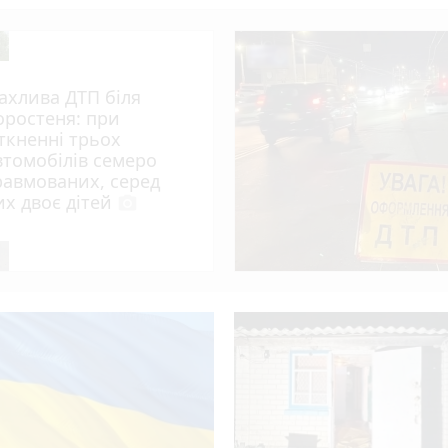
ахлива ДТП біля
оростеня: при
іткненні трьох
втомобілів семеро
равмованих, серед
их двоє дітей
photo_camera