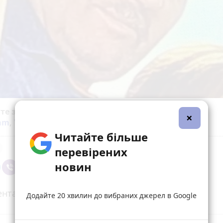
йте за новинами Житомира у
Facebook
,
Telegram
,
×
ram
,
YouTube
та
Google
Читайте більше
перевірених
новин
нтарі (1)
Додайте 20 хвилин до вибраних джерел в Google