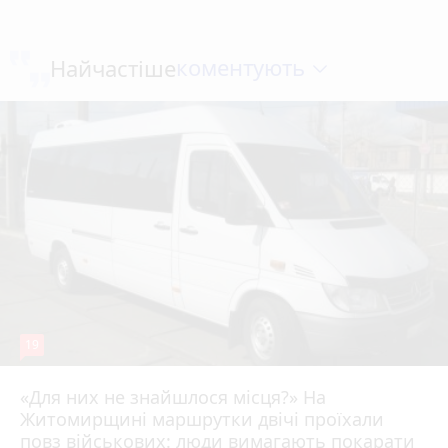
коментують
Найчастіше
19
«Для них не знайшлося місця?» На
Житомирщині маршрутки двічі проїхали
17 липня 2026 р.
повз військових: люди вимагають покарати