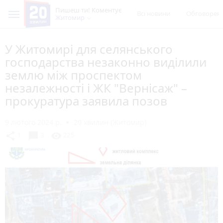
Пишеш ти! Коментує
Всі новини
Обговорен
Житомир
У Житомирі для селянського
господарства незаконно виділили
землю між проспектом
незалежності і ЖК "Вернісаж" –
прокуратура заявила позов
9 лютого 2024 р.
20 хвилин (Житомир)
chat_bubble
share
visibility
1
3
225