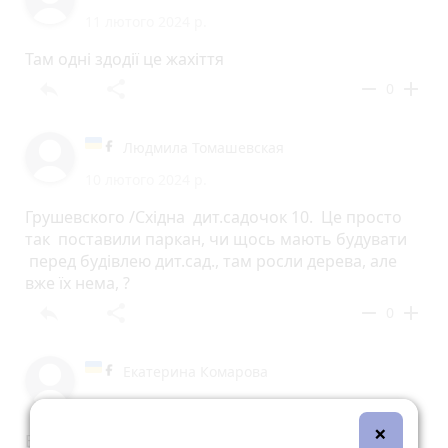
11 лютого 2024 р.
Там одні здодії це жахіття
reply
share
remove
add
0
Людмила Томашевская
10 лютого 2024 р.
Грушевского /Східна дит.садочок 10. Це просто
так поставили паркан, чи щось мають будувати
перед будівлею дит.сад., там росли дерева, але
вже їх нема, ?
reply
share
remove
add
0
Екатерина Комарова
10 лютого 2024 р.
×
Володільцю,???)