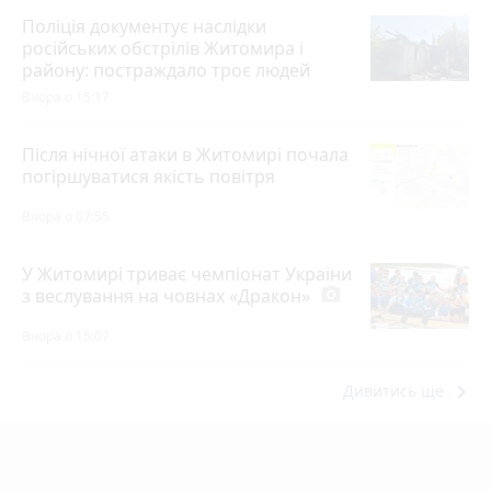
Поліція документує наслідки
російських обстрілів Житомира і
району: постраждало троє людей
Вчора о 15:17
Після нічної атаки в Житомирі почала
погіршуватися якість повітря
Вчора о 07:55
У Житомирі триває чемпіонат України
з веслування на човнах «Дракон»
photo_camera
Вчора о 15:07
keyboard_arrow_right
Дивитись ще