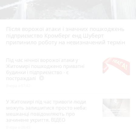
Після ворожої атаки і значних пошкоджень
підприємство Кромберг енд Шуберт
припинило роботу на невизначений термін
Під час нічної ворожої атаки у
Житомирі пошкоджено приватні
будинки і підприємство - є
постраждалі
play_circle_filled
Вчора о 07:42
У Житомирі під час тривоги люди
можуть залишитися просто неба:
мешканці повідомляють про
зачинене укриття. ВІДЕО
Вчора о 08:45