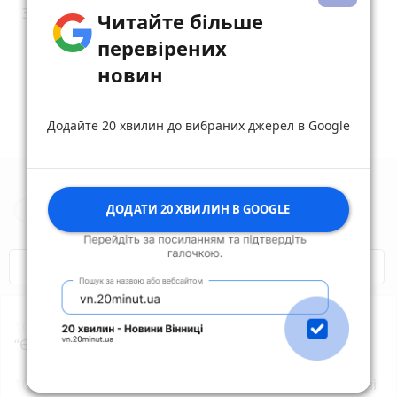
Это на кугутском?
Читайте більше
reply
share
remove
add
0
перевірених
новин
Додайте 20 хвилин до вибраних джерел в Google
Новини Житомира за сьогодні
ДОДАТИ 20 ХВИЛИН В GOOGLE
COVID-19
Житомир і житомиряни
10:19
Відкрита реєстрація на обласний форум
“Єднання молоді” до Міжнародного дня молоді
10:00
387 водіїв з ознаками сп’яніння тільки у липні