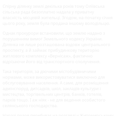
Спірну ділянку землі декілька років тому Оліївська
сільська рада безоплатно надала у приватну
власність місцевій жительці. Згодом, на початку січня
цього року, земля була продана іншому володільцю.
Однак прокурори встановили, що землю надано з
порушенням вимог Земельного кодексу України.
Ділянка не лише розташована вздовж центрального
проспекту, а й займає прибудинкову територію
житлового комплексу «Вернісаж», фактично
відрізаючи його від транспортного сполучення.
Така територія, за діючими містобудівничими
нормами, може використовуватися виключно для
обслуговування населення. А саме, для розміщення
адмінспоруд, дитсадків, шкіл, закладів культури і
мистецтва, торгівельних центрів, банків, готелів,
парків тощо. І аж ніяк - не для ведення особистого
селянського господарства.
Наразі позов перебуває на розгляді у Житомирському