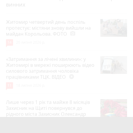
винних
Житомир четвертий день поспіль
протестує: містяни знову вийшли на
майдан Корольова. ФОТО
photo_camera
14
20 липня 2026 р.
«Затримання за лічені хвилини»: у
Житомирі в мережі поширюють відео
силового затримання чоловіка
працівниками ТЦК. ВІДЕО
play_circle_filled
11
18 липня 2026 р.
Лише через 1 рік та майже 8 місяців
Захисник на Щиті повернувся до
рідного міста Захисник Олександр
Піонткевич
6
13 липня 2026 р.