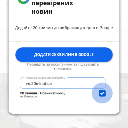
перевірених
Вчора о 22:00
новин
keyboard_arrow_right
Дивитись ще
Додайте 20 хвилин до вибраних джерел в Google
ДОДАТИ 20 ХВИЛИН В GOOGLE
коментують
Найчастіше