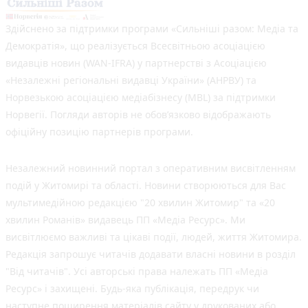
Здійснено за підтримки програми «Сильніші разом: Медіа та
Демократія», що реалізується Всесвітньою асоціацією
видавців новин (WAN-IFRA) у партнерстві з Асоціацією
«Незалежні регіональні видавці України» (АНРВУ) та
Норвезькою асоціацією медіабізнесу (MBL) за підтримки
Норвегії. Погляди авторів не обов’язково відображають
офіційну позицію партнерів програми.
Незалежний новинний портал з оперативним висвітленням
подій у Житомирі та області. Новини створюються для Вас
мультимедійною редакцією "20 хвилин Житомир" та «20
хвилин Романів» видавець ПП «Медіа Ресурс». Ми
висвітлюємо важливі та цікаві події, людей, життя Житомира.
Редакція запрошує читачів додавати власні новини в розділ
"Від читачів". Усі авторські права належать ПП «Медіа
Ресурс» і захищені. Будь-яка публiкацiя, передрук чи
наступне поширення матеріалів сайту у друкованих або