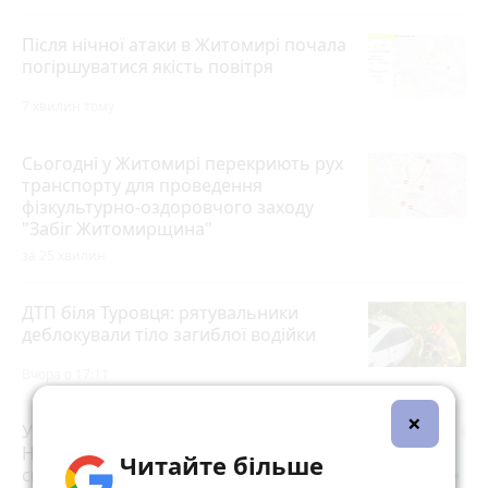
Після нічної атаки в Житомирі почала
погіршуватися якість повітря
7 хвилин тому
Сьогодні у Житомирі перекриють рух
транспорту для проведення
фізкультурно-оздоровчого заходу
"Забіг Житомирщина"
за 25 хвилин
ДТП біля Туровця: рятувальники
деблокували тіло загиблої водійки
Вчора о 17:11
×
Увага жителям Житомирщини!
Найближчим часом не нехтуйте
Читайте більше
сигналами повітряної тривоги!