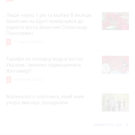
Лише через 1 рік та майже 8 місяців
Захисник на Щиті повернувся до
рідного міста Захисник Олександр
Піонткевич
6
13 липня 2026 р.
Тарифи на холодну воду в містах
України. Чекаємо підвищення в
Житомирі?
6
14 липня 2026 р.
Маленького хлопчика, який зник
учора ввечері, розшукали
keyboard_arrow_right
Дивитись ще