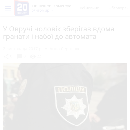
Пишеш ти! Коментує
Всі новини
Обговорен
Житомир
У Овручі чоловік зберігав вдома
гранати і набої до автомата
2 листопада 2017 р.
Анна Сергієнко
chat_bubble
share
visibility
0
0
22