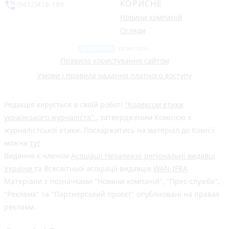
КОРИСНЕ
phone_in_talk
(0412)418-189
Новини компаній
Огляди
Правила користування сайтом
Умови і правила надання платного доступу
Редакція керується в своїй роботі
"Кодексом етики
українського журналіста"
, затвердженим Комісією з
журналістської етики. Поскаржитись на матеріал до Комісії
можна
тут
Видання є членом
Асоціації Незалежні регіональні видавці
України
та Всесвітньої асоціації видавців
WAN-IFRA
Матеріали з позначками "Новини компаній", "Прес-служба",
"Реклама" та "Партнерський проєкт" опубліковані на правах
реклами.