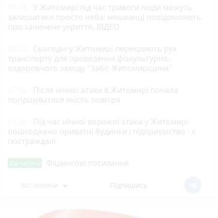
08:45
У Житомирі під час тривоги люди можуть
залишитися просто неба: мешканці повідомляють
про зачинене укриття. ВІДЕО
08:27
Сьогодні у Житомирі перекриють рух
транспорту для проведення фізкультурно-
оздоровчого заходу "Забіг Житомирщина"
07:55
Після нічної атаки в Житомирі почала
погіршуватися якість повітря
07:42
Під час нічної ворожої атаки у Житомирі
пошкоджено приватні будинки і підприємство - є
постраждалі
Фішингові посилання
Від читача
Всі новини
Підпишись