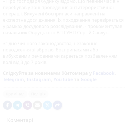
– Про господаря будинку відомо, що певний час він
перебував у зоні проведення антитерористичної
операції. Вилучені боєприпаси направлені на
експертне дослідження. Їх походження перевіряється
у рамках досудового розслідування, - прокоментував
начальник Овруцького ВП ГУНП Сергій Савлук.
Згідно чинного законодавства, незаконне
поводження зі зброєю, боєприпасами або
вибуховими речовинами карається позбавленням
волі від 3 до 7 років.
Слідкуйте за новинами Житомира у
Facebook
,
Telegram
,
Instagram
,
YouTube
та
Google
Кримінал
Поліція
Коментарі