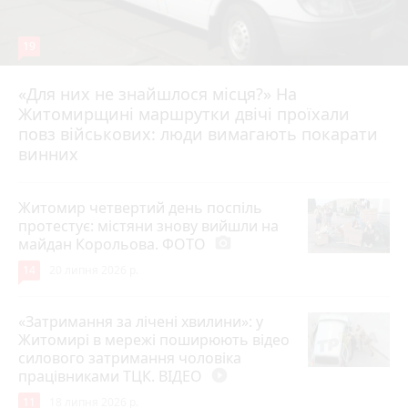
19
«Для них не знайшлося місця?» На
Житомирщині маршрутки двічі проїхали
17 липня 2026 р.
повз військових: люди вимагають покарати
винних
Житомир четвертий день поспіль
протестує: містяни знову вийшли на
майдан Корольова. ФОТО
photo_camera
14
20 липня 2026 р.
«Затримання за лічені хвилини»: у
Житомирі в мережі поширюють відео
силового затримання чоловіка
працівниками ТЦК. ВІДЕО
play_circle_filled
11
18 липня 2026 р.