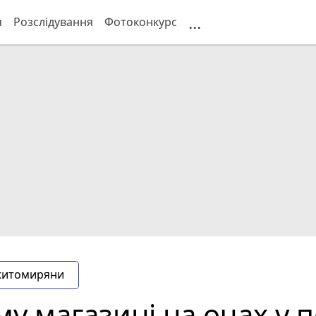
...
я
Розслідування
Фотоконкурс
житомиряни
у магазині на очах у 