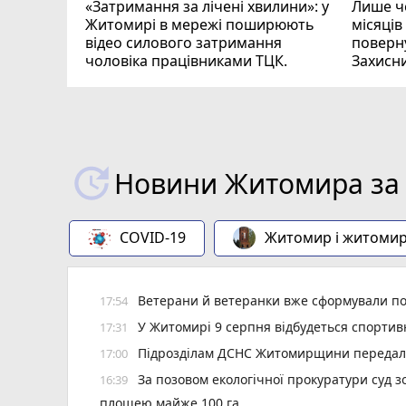
«Затримання за лічені хвилини»: у
Лише че
Житомирі в мережі поширюють
місяців
відео силового затримання
поверну
чоловіка працівниками ТЦК.
Захисн
ВІДЕО
play_circle_filled
Новини Житомира за 
COVID-19
Житомир і житоми
Ветерани й ветеранки вже сформували пон
17:54
У Житомирі 9 серпня відбудеться спорти
17:31
Підрозділам ДСНС Житомирщини передали 
17:00
За позовом екологічної прокуратури суд 
16:39
площею майже 100 га