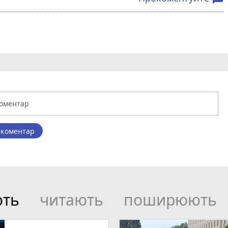
 коментар
ють
читають
поширюють