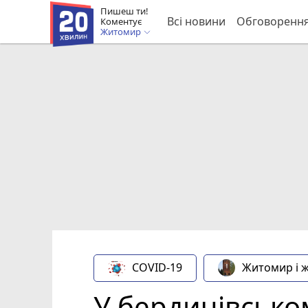
Пишеш ти!
Всі новини
Обговоренн
Коментує
Житомир
COVID-19
Житомир і 
У бердичівськом