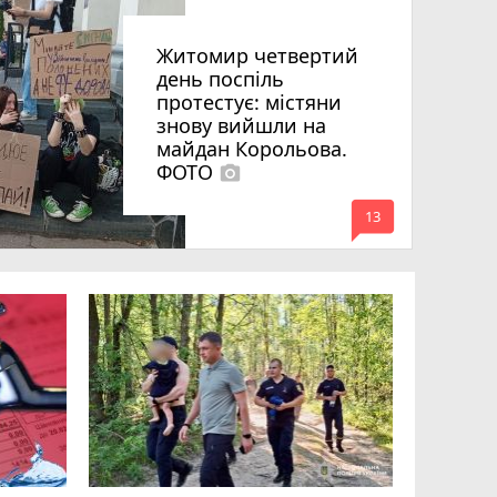
Житомир четвертий
день поспіль
протестує: містяни
знову вийшли на
майдан Корольова.
ФОТО
photo_camera
mode_comment
13
«Затриман
Житомир
відео си
чоловіка
ВІДЕО
play_circle_filled
mode_comment
11