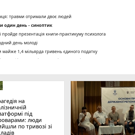
емця: травми отримали двоє людей
и один день - синоптик
рі пройде презентація книги-практикуму психолога
одний день молоді
майже 1,4 мільярда гривень єдиного податку
 сертифікати за міжнародні спортивні перемоги
ї «Пиріг пам’яті»
лопробіг
оварами: люди вийшли по тривозі зі складів
вожній валізці
рагедія на
оземця – учасника злочинної групи, яка збувала незаконно
алізничній
латформі під
роварами: люди
: організатора нарколабораторії зі Звягельщини засуджено до 
ийшли по тривозі зі
кладів