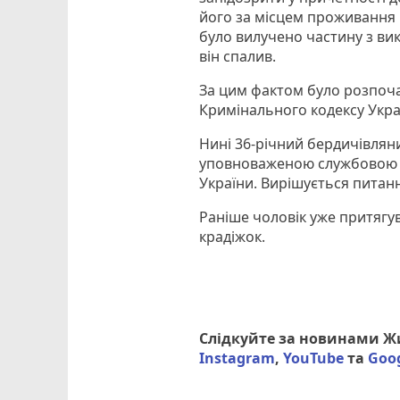
його за місцем проживання 
було вилучено частину з ви
він спалив.
За цим фактом було розпоча
Кримінального кодексу Укра
Нині 36-річний бердичівлян
уповноваженою службовою 
України. Вирішується питан
Раніше чоловік уже притягу
крадіжок.
Слідкуйте за новинами 
Instagram
,
YouTube
та
Goo