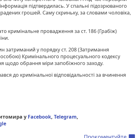
інформація підтвердилась. У спальні підозрюваного
крадених грошей. Саму скриньку, за словами чоловіка,
то кримінальне провадження за ст. 186 (Грабіж)
їни.
ин затриманий у порядку ст. 208 (Затримання
особою) Кримінального процесуального кодексу
ня щодо обрання міри запобіжного заходу.
вався до кримінальної відповідальності за вчинення
Житомира у
Facebook
,
Telegram
,
gle
Прокоментуйте
chat_bubble