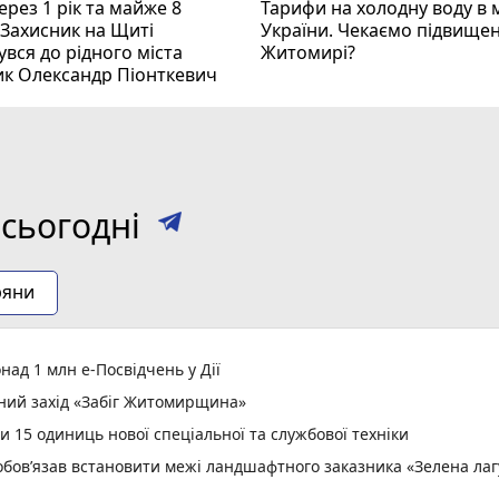
рез 1 рік та майже 8
Тарифи на холодну воду в 
 Захисник на Щиті
України. Чекаємо підвищен
вся до рідного міста
Житомирі?
ик Олександр Піонткевич
сьогодні
ряни
ад 1 млн е-Посвідчень у Дії
вний захід «Забіг Житомирщина»
15 одиниць нової спеціальної та службової техніки
зобов’язав встановити межі ландшафтного заказника «Зелена ла