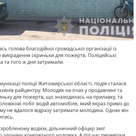
ась голова благодійної громадської організації із
 викрадення скриньки для пожертв. Поліцейські
а та того ж дня затримали.
унікації поліції Житомирської області, подія сталася
азинів райцентру. Молодик на очах у продавчині та
иньку для пожертв, що знаходилась на прилавку, та
оловікові побіг водій автомобіля, який якраз привіз до
му не вдалося відразу затримати молодика. Однак він
итись.
 зробленому водієм, дільничний офіцер зміг
о злочину конкретного чоловіка. А під час перевірки