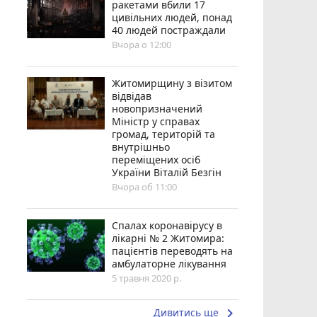
ракетами вбили 17
цивільних людей, понад
40 людей постраждали
Вчора о 12:00
Житомирщину з візитом
відвідав
новопризначений
Міністр у справах
громад, територій та
внутрішньо
переміщених осіб
України Віталій Безгін
Вчора об 11:00
Спалах коронавірусу в
лікарні № 2 Житомира:
пацієнтів переводять на
амбулаторне лікування
5 травня 2020 р.
keyboard_arrow_right
Дивитись ще