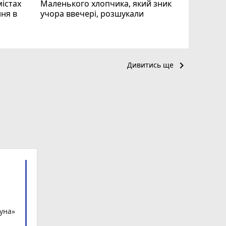
містах
Маленького хлопчика, який зник
ня в
учора ввечері, розшукали
keyboard_arrow_right
Дивитись ще
гуна»