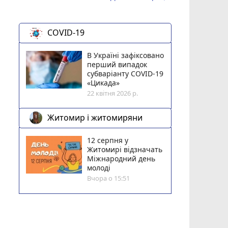
COVID-19
В Україні зафіксовано
перший випадок
субваріанту COVID-19
«Цикада»
22 квітня 2026 р.
Житомир і житомиряни
12 серпня у
Житомирі відзначать
Міжнародний день
молоді
Вчора о 15:51