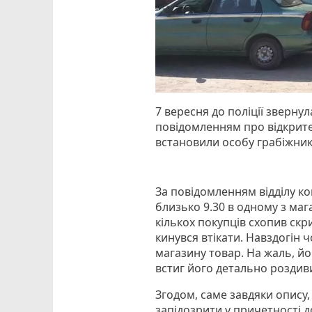
7 вересня до поліції звернул
повідомленням про відкрите
встановили особу грабіжник
За повідомленням відділу ком
близько 9.30 в одному з маг
кількох покупців схопив скр
кинувся втікати. Навздогін ч
магазину товар. На жаль, йо
встиг його детально роздив
Згодом, саме завдяки опису,
запідозрити у причетності д